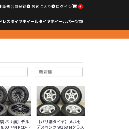
新規会員登録
お気に入り
ログイン
0
ドレスタイヤホイール
タイヤ
ホイール
パーツ類
のサイズ
ンチ以下
チ
チ
チ
チ
チ
チ
チ
チ
ンチ以上
すべてのサイズ
14インチ以下
15インチ
16インチ
17インチ
18インチ
19インチ
20インチ
21インチ
22インチ
23インチ以上
すべてのサイズ
14インチ以下
15インチ
16インチ
17インチ
18インチ
19インチ
20インチ
21インチ
22インチ
23インチ以上
すべてのパーツ
年製 バリ溝】デル
【バリ溝タイヤ】メルセ
 8.0J +44 PCD…
デスベンツ W163 Mクラス