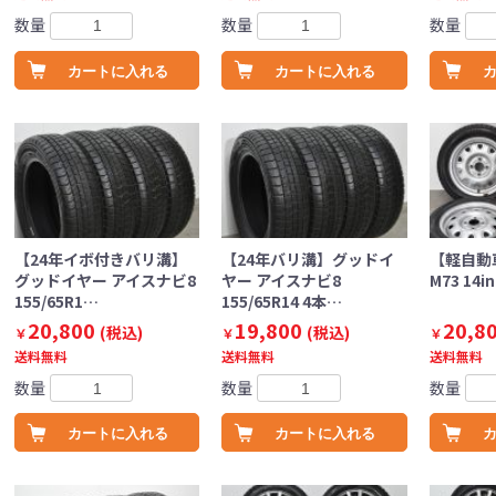
数量
数量
数量
カートに入れる
カートに入れる
【24年イボ付きバリ溝】
【24年バリ溝】グッドイ
【軽自動
グッドイヤー アイスナビ8
ヤー アイスナビ8
M73 14i
155/65R1…
155/65R14 4本…
20,800
19,800
20,8
(税込)
(税込)
￥
￥
￥
送料無料
送料無料
送料無料
数量
数量
数量
カートに入れる
カートに入れる