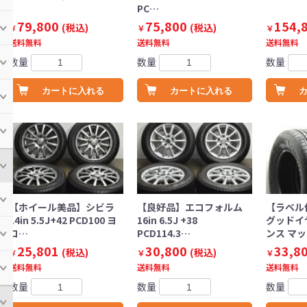
PC…
79,800
75,800
154,
(税込)
(税込)
￥
￥
￥
送料無料
送料無料
送料無料
数量
数量
数量
カートに入れる
カートに入れる
【ホイール美品】シビラ
【良好品】エコフォルム
【ラベル
14in 5.5J+42 PCD100 ヨ
16in 6.5J +38
グッドイ
コ…
PCD114.3…
ンス マ
25,801
30,800
33,8
(税込)
(税込)
￥
￥
￥
送料無料
送料無料
送料無料
数量
数量
数量