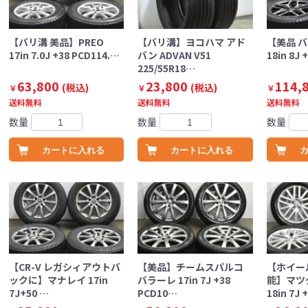
【バリ溝 美品】PREO
【バリ溝】ヨコハマ アド
【美品 バ
17in 7.0J +38 PCD114.…
バン ADVAN V51
18in 8J
225/55R18…
63,800
23,800
114,
(税込)
(税込)
￥
￥
￥
送料無料
送料無料
送料無料
数量
数量
数量
カートに入れる
カートに入れる
【CR-V レガシィアウトバ
【美品】チームスパルコ
【ホイー
ックに】マナレイ 17in
バラーレ 17in 7J +38
能】マツ
7J+50 …
PCD10…
18in 7J 