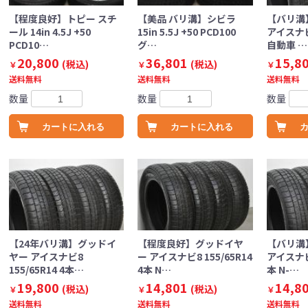
【程度良好】トピー スチ
【美品 バリ溝】シビラ
【バリ溝
ール 14in 4.5J +50
15in 5.5J +50 PCD100
アイスナビ8
PCD10…
グ…
自動車 …
20,800
36,801
15,8
(税込)
(税込)
￥
￥
￥
送料無料
送料無料
送料無料
数量
数量
数量
カートに入れる
カートに入れる
【24年バリ溝】グッドイ
【程度良好】グッドイヤ
【バリ溝
ヤー アイスナビ8
ー アイスナビ8 155/65R14
アイスナビ8
155/65R14 4本…
4本 N…
本 N-…
19,800
14,801
14,8
(税込)
(税込)
￥
￥
￥
送料無料
送料無料
送料無料