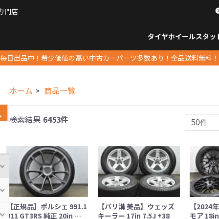
専門店
パーツ販売ナンバーワン
タイヤホイール
スタッ
すべてのサイズ
14インチ以下
15インチ
16インチ
17インチ
18インチ
19インチ
20インチ
21インチ
22インチ
23インチ以上
すべて
14イ
15イン
16イン
17イン
18イン
19イン
20イン
21イン
22イン
23イ
毎日出品中！希少価値の高い中古カーパーツ多数あり！全品送料無料！
ホーム
商品一覧
検索結果
6453件
【正規品】ポルシェ 991.1
【バリ溝 美品】ウェッズ
【2024
911 GT3RS 純正 20in …
キーラー 17in 7.5J +38
モア 18in