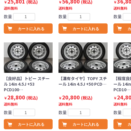
25,801
56,800
36,8
(税込)
(税込)
￥
￥
￥
送料無料
送料無料
送料無料
数量
数量
数量
カートに入れる
カートに入れる
【良好品】トピー スチー
【溝有タイヤ】TOPY スチ
【程度良
ル 14in 4.5J +53
ール 14in 4.5J +50 PCD…
ール 14in 
PCD100…
PCD10…
28,800
20,800
24,8
(税込)
(税込)
￥
￥
￥
送料無料
送料無料
送料無料
数量
数量
数量
カートに入れる
カートに入れる