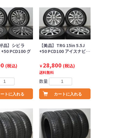
好品】シビラ
【美品】TRG 15in 5.5J
J +50 PCD100 グ
+50 PCD100 アイスナビ…
00
28,800
(税込)
(税込)
￥
送料無料
数量
カートに入れる
カートに入れる