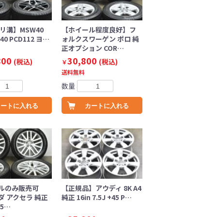
リ溝】MSW40
【ホイール程度良好】フ
 +40 PCD112 ヨ…
ォルクスワーゲン ポロ 純
正オプション COR…
800
30,800
(税込)
(税込)
￥
送料無料
数量
カートに入れる
カートに入れる
ルのみ販売可
【正規品】アウディ 8K A4
ダ アクセラ 純正
純正 16in 7.5J +45 P…
+5…