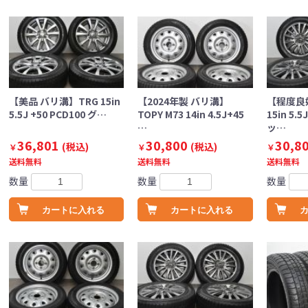
【美品 バリ溝】TRG 15in
【2024年製 バリ溝】
【程度良
5.5J +50 PCD100 グ…
TOPY M73 14in 4.5J+45
15in 5.5
…
ッ…
36,801
30,800
30,8
(税込)
(税込)
￥
￥
￥
送料無料
送料無料
送料無料
数量
数量
数量
カートに入れる
カートに入れる