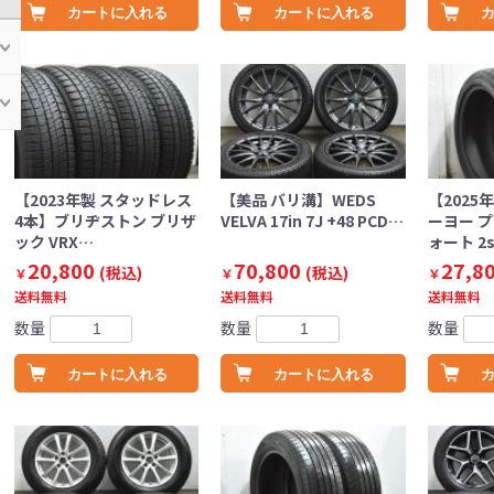
カートに入れる
カートに入れる
【2023年製 スタッドレス
【美品 バリ溝】WEDS
【2025
4本】ブリヂストン ブリザ
VELVA 17in 7J +48 PCD…
ーヨー 
ック VRX…
ォート 2s
20,800
70,800
27,8
(税込)
(税込)
￥
￥
￥
送料無料
送料無料
送料無料
数量
数量
数量
カートに入れる
カートに入れる