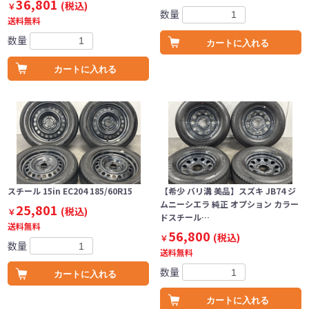
36,801
(税込)
￥
数量
送料無料
数量
カートに入れる
カートに入れる
スチール 15in EC204 185/60R15
【希少 バリ溝 美品】スズキ JB74 ジ
ムニーシエラ 純正 オプション カラー
25,801
(税込)
￥
ドスチール…
送料無料
56,800
(税込)
￥
数量
送料無料
数量
カートに入れる
カートに入れる