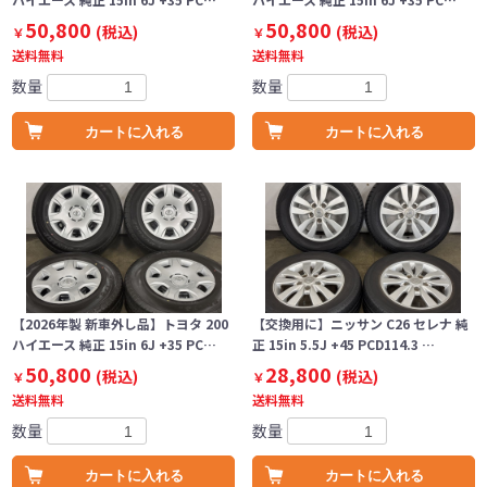
50,800
50,800
(税込)
(税込)
￥
￥
送料無料
送料無料
数量
数量
カートに入れる
カートに入れる
【2026年製 新車外し品】トヨタ 200
【交換用に】ニッサン C26 セレナ 純
ハイエース 純正 15in 6J +35 PC…
正 15in 5.5J +45 PCD114.3 …
50,800
28,800
(税込)
(税込)
￥
￥
送料無料
送料無料
数量
数量
カートに入れる
カートに入れる