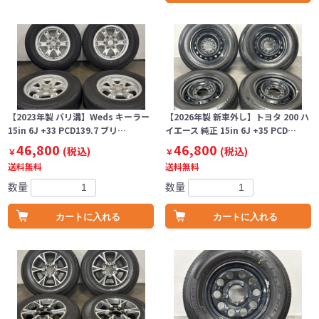
【2023年製 バリ溝】Weds キーラー
【2026年製 新車外し】トヨタ 200 ハ
15in 6J +33 PCD139.7 ブリ…
イエース 純正 15in 6J +35 PCD…
46,800
46,800
(税込)
(税込)
￥
￥
送料無料
送料無料
数量
数量
カートに入れる
カートに入れる