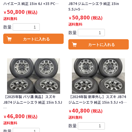
ハイエース 純正 15in 6J +35 PC…
JB74 ジムニーシエラ 純正 15in
5.5J+5…
50,800
(税込)
￥
50,800
(税込)
￥
送料無料
送料無料
数量
数量
カートに入れる
カートに入れる
【2025年製 バリ溝 美品】スズキ
【2024年製 新車外し】スズキ JB74
JB74 ジムニーシエラ 純正 15in 5.5J
ジムニーシエラ 純正 15in 5.5J +5…
…
40,800
(税込)
￥
46,800
(税込)
￥
送料無料
送料無料
数量
数量