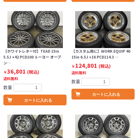
【ホワイトレター付】TEAD 15in
【カスタム用に】WORK EQUIP 40
5.5J +42 PCD100 トーヨー オープ
15in 6.5J +16 PCD114.3 …
ン…
124,801
(税込)
￥
36,801
(税込)
￥
送料無料
送料無料
数量
数量
カートに入れる
カートに入れる