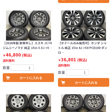
【2026年製 新車外し】スズキ JC74
【ホイールのみ販売可】ホンダ シャ
ジムニーノマド 純正 15in 5.5J +5…
トル 純正 15in 6J +50 PCD100 ダン
ロ…
46,800
(税込)
￥
36,801
(税込)
￥
送料無料
送料無料
数量
数量
カートに入れる
カートに入れる