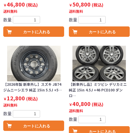
46,800
50,800
(税込)
(税込)
￥
￥
送料無料
送料無料
数量
数量
カートに入れる
カートに入れる
【2026年製 新車外し】スズキ JB74
【新車外し品】ミツビシ デリカミニ
ジムニーシエラ 純正 15in 5.5J +5…
純正 15in 4.5J +46 PCD100 ダン
ロ…
12,800
(税込)
￥
40,800
(税込)
￥
送料無料
送料無料
数量
数量
カートに入れる
カートに入れる