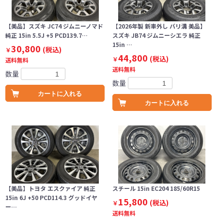
【美品】スズキ JC74 ジムニーノマド
【2026年製 新車外し バリ溝 美品】
純正 15in 5.5J +5 PCD139.7…
スズキ JB74 ジムニーシエラ 純正
15in …
30,800
(税込)
￥
44,800
(税込)
￥
送料無料
送料無料
数量
数量
カートに入れる
カートに入れる
【美品】トヨタ エスクァイア 純正
スチール 15in EC204 185/60R15
15in 6J +50 PCD114.3 グッドイヤ
15,800
(税込)
￥
ー…
送料無料