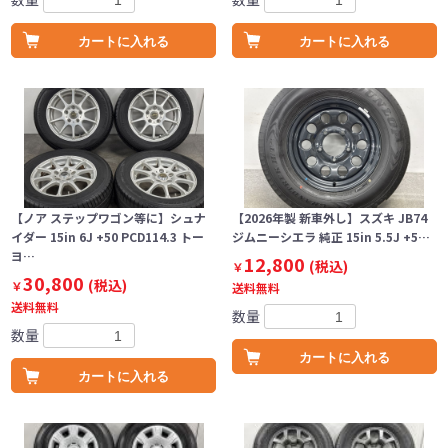
カートに入れる
カートに入れる
【ノア ステップワゴン等に】シュナ
【2026年製 新車外し】スズキ JB74
イダー 15in 6J +50 PCD114.3 トー
ジムニーシエラ 純正 15in 5.5J +5…
ヨ…
12,800
(税込)
￥
30,800
(税込)
￥
送料無料
送料無料
数量
数量
カートに入れる
カートに入れる