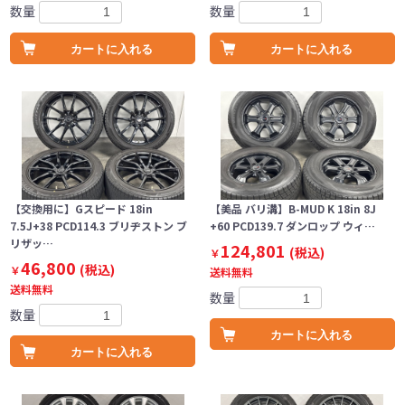
数量
数量
カートに入れる
カートに入れる
【交換用に】Gスピード 18in
【美品 バリ溝】B-MUD K 18in 8J
7.5J+38 PCD114.3 ブリヂストン ブ
+60 PCD139.7 ダンロップ ウィ…
リザッ…
124,801
(税込)
￥
46,800
(税込)
￥
送料無料
送料無料
数量
数量
カートに入れる
カートに入れる