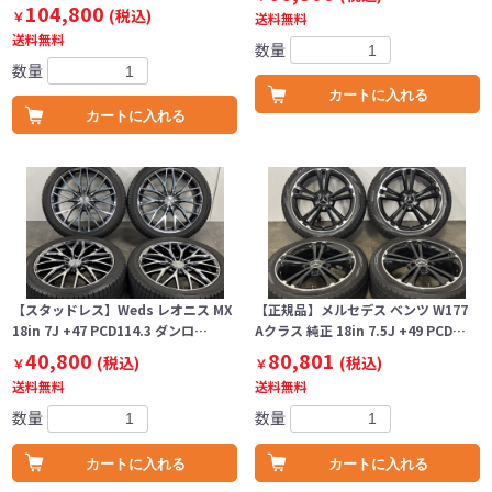
104,800
(税込)
￥
送料無料
送料無料
数量
数量
カートに入れる
カートに入れる
【スタッドレス】Weds レオニス MX
【正規品】メルセデス ベンツ W177
18in 7J +47 PCD114.3 ダンロ…
Aクラス 純正 18in 7.5J +49 PCD…
40,800
80,801
(税込)
(税込)
￥
￥
送料無料
送料無料
数量
数量
カートに入れる
カートに入れる