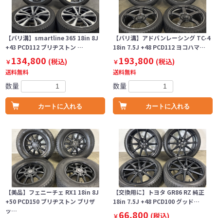
【バリ溝】smartline 365 18in 8J
【バリ溝】アドバンレーシング TC-4
+43 PCD112 ブリヂストン …
18in 7.5J +48 PCD112 ヨコハマ…
134,800
193,800
(税込)
(税込)
￥
￥
送料無料
送料無料
数量
数量
カートに入れる
カートに入れる
【美品】フェニーチェ RX1 18in 8J
【交換用に】トヨタ GR86 RZ 純正
+50 PCD150 ブリヂストン ブリザ
18in 7.5J +48 PCD100 グッド…
ッ…
66,800
(税込)
￥