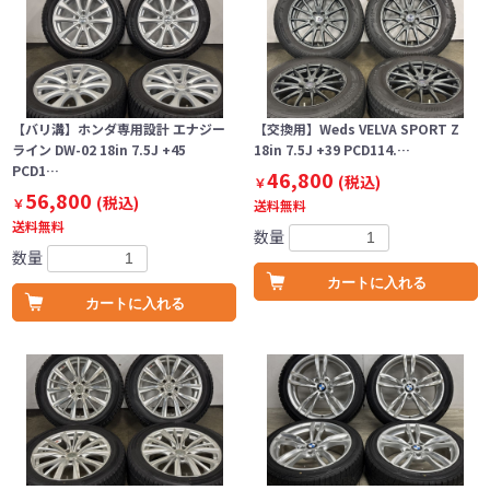
【バリ溝】ホンダ専用設計 エナジー
【交換用】Weds VELVA SPORT Z
ライン DW-02 18in 7.5J +45
18in 7.5J +39 PCD114.…
PCD1…
46,800
(税込)
￥
56,800
(税込)
￥
送料無料
送料無料
数量
数量
カートに入れる
カートに入れる