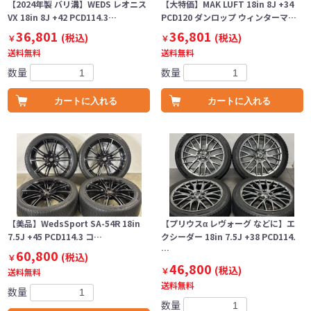
【2024年製 バリ溝】WEDS レオニス
【大特価】MAK LUFT 18in 8J +34
VX 18in 8J +42 PCD114.3…
PCD120 ダンロップ ウィンターマ…
36,801
36,801
(税込)
(税込)
￥
￥
送料無料
送料無料
数量
数量
カートに入れる
カートに入れる
【美品】WedsSport SA-54R 18in
【プリウスα レヴォーグ などに】エ
7.5J +45 PCD114.3 コ…
クシーダー 18in 7.5J +38 PCD114.
…
60,800
(税込)
￥
46,800
(税込)
￥
送料無料
送料無料
数量
数量