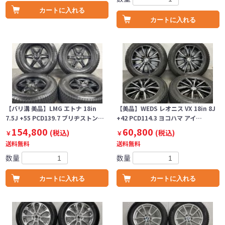
カートに入れる
カートに入れる
【バリ溝 美品】LMG エトナ 18in
【美品】WEDS レオニス VX 18in 8J
7.5J +55 PCD139.7 ブリヂストン…
+42 PCD114.3 ヨコハマ アイ…
154,800
60,800
(税込)
(税込)
￥
￥
送料無料
送料無料
数量
数量
カートに入れる
カートに入れる