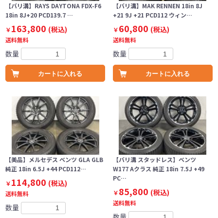
【バリ溝】RAYS DAYTONA FDX-F6
【バリ溝】MAK RENNEN 18in 8J
18in 8J+20 PCD139.7 …
+21 9J +21 PCD112 ウィン…
163,800
60,800
(税込)
(税込)
￥
￥
送料無料
送料無料
数量
数量
カートに入れる
カートに入れる
【美品】メルセデス ベンツ GLA GLB
【バリ溝 スタッドレス】ベンツ
純正 18in 6.5J +44 PCD112…
W177 Aクラス 純正 18in 7.5J +49
PC…
114,800
(税込)
￥
85,800
(税込)
￥
送料無料
送料無料
数量
数量