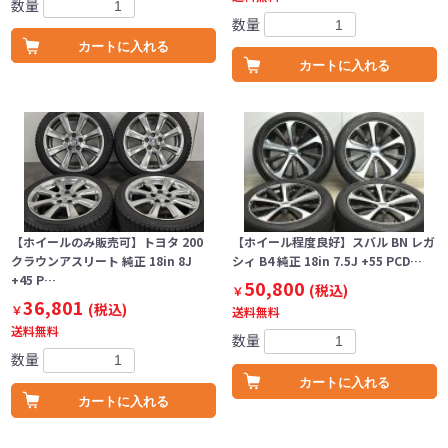
数量
数量
カートに入れる
カートに入れる
【ホイールのみ販売可】トヨタ 200
【ホイール程度良好】スバル BN レガ
クラウンアスリート 純正 18in 8J
シィ B4 純正 18in 7.5J +55 PCD…
+45 P…
50,800
(税込)
￥
36,801
(税込)
￥
送料無料
送料無料
数量
数量
カートに入れる
カートに入れる