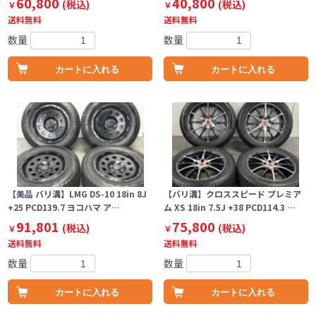
60,800
40,800
(税込)
(税込)
￥
￥
送料無料
送料無料
数量
数量
カートに入れる
カートに入れる
【美品 バリ溝】LMG DS-10 18in 8J
【バリ溝】クロススピード プレミア
+25 PCD139.7 ヨコハマ ア…
ム XS 18in 7.5J +38 PCD114.3 …
91,801
75,800
(税込)
(税込)
￥
￥
送料無料
送料無料
数量
数量
カートに入れる
カートに入れる