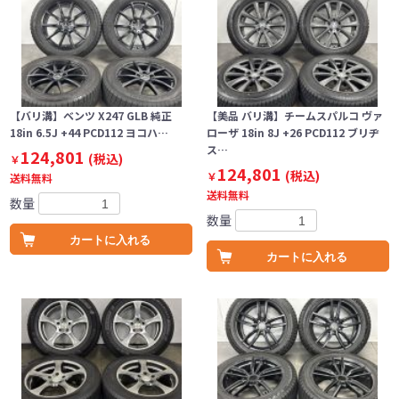
【バリ溝】ベンツ X247 GLB 純正
【美品 バリ溝】チームスパルコ ヴァ
18in 6.5J +44 PCD112 ヨコハ…
ローザ 18in 8J +26 PCD112 ブリヂ
ス…
124,801
(税込)
￥
124,801
(税込)
￥
送料無料
送料無料
数量
数量
カートに入れる
カートに入れる