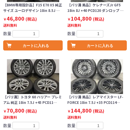
【BMW専用設計品】F15 E70 X5 純正
【バリ溝 美品】ケレナーズJr GF5
サイズ ユーロデザイン 18in 8.5J …
18in 8J +40 PCD120 ダンロップ …
46,800
104,800
(税込)
(税込)
￥
￥
送料無料
送料無料
数量
数量
カートに入れる
カートに入れる
【バリ溝】トヨタ 60 ハリアー プレミ
【バリ溝 美品】レアマイスター LF-
アム 純正 18in 7.5J +45 PCD11…
FORCE 18in 7.5J +35 PCD114…
70,800
144,800
(税込)
(税込)
￥
￥
送料無料
送料無料
数量
数量