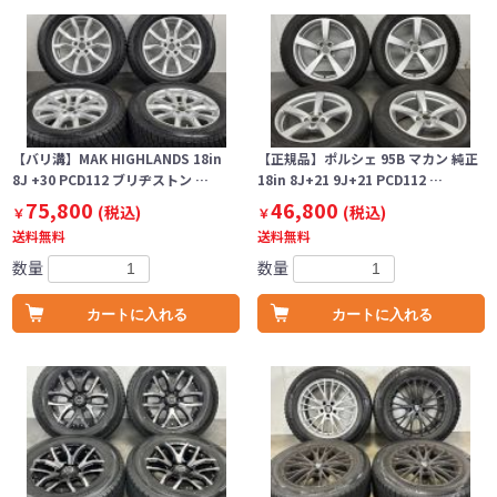
【バリ溝】MAK HIGHLANDS 18in
【正規品】ポルシェ 95B マカン 純正
8J +30 PCD112 ブリヂストン …
18in 8J+21 9J+21 PCD112 …
75,800
46,800
(税込)
(税込)
￥
￥
送料無料
送料無料
数量
数量
カートに入れる
カートに入れる