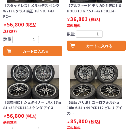
【スタッドレス】メルセデス ベンツ
【アルファード デリカD:5 等に】S-
W213 Eクラス 純正 18in 8J +43
HOLD 18in 7.5J +42 PCD114…
PC…
36,801
(税込)
￥
56,800
(税込)
￥
送料無料
送料無料
数量
数量
カートに入れる
カートに入れる
【交換用に】シュタイナー LMX 18in
【美品 バリ溝】ユーロフォルシュ
8J +38 PCD114.3 ケンダ アイス…
18in 6.5J +44 PCD112 ピレリ アイ
ス…
56,800
(税込)
￥
85,800
(税込)
￥
送料無料
送料無料