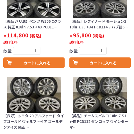
【美品 バリ溝】ベンツ W206 Cクラ
【美品】レフィナード モーション2
ス 純正 018in 7.5J +40 PCD11…
18in 7.5J +34 PCD114.3 ハブ径6…
114,800
95,800
(税込)
(税込)
￥
￥
送料無料
送料無料
数量
数量
カートに入れる
カートに入れる
【良好】トヨタ 20 アルファード タイ
【美品】チームスパルコ 18in 7.5J
プゴールド ヴェルファイア ゴールデ
+45 PCD112 ダンロップ ウインター
ンアイズ 純正…
マ…