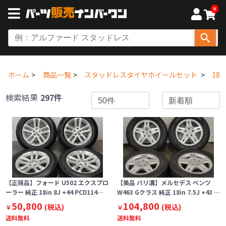
0
ホーム
商品一覧
スタッドレスタイヤホイールセット
18
検索結果
297件
【正規品】フォード U502 エクスプロ
【美品 バリ溝】メルセデス ベンツ
ーラー 純正 18in 8J +44 PCD114…
W463 Gクラス 純正 18in 7.5J +43 …
50,800
104,800
(税込)
(税込)
￥
￥
送料無料
送料無料