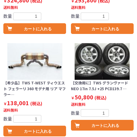
324,800
293,800
(税込)
(税込)
￥
￥
送料無料
送料無料
数量
数量
カートに入れる
カートに入れる
【希少品】TWS T-WEST ティウエス
【交換用に】TWS グランヴァード
ト フェラーリ 360 モデナ用 リア マフ
NEO 17in 7.5J +25 PCD139.7 …
ラー…
50,800
(税込)
￥
138,001
(税込)
￥
送料無料
送料無料
数量
数量
カートに入れる
カートに入れる