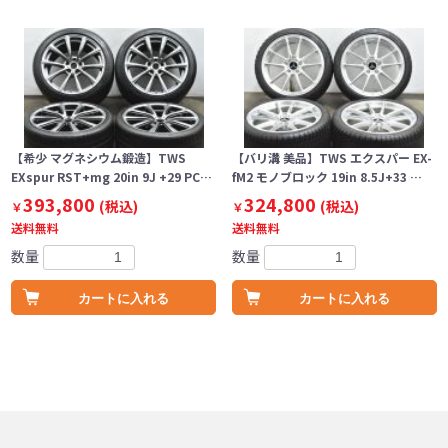
【希少 マグネシウム鍛造】TWS
【バリ溝 美品】TWS エクスパー EX-
EXspur RST+mg 20in 9J +29 PC…
fM2 モノブロック 19in 8.5J+33 …
393,800
324,800
(税込)
(税込)
￥
￥
送料無料
送料無料
数量
数量
カートに入れる
カートに入れる