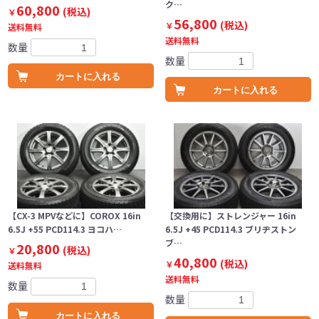
ク…
60,800
(税込)
￥
56,800
(税込)
￥
送料無料
送料無料
数量
数量
カートに入れる
カートに入れる
【CX-3 MPVなどに】COROX 16in
【交換用に】ストレンジャー 16in
6.5J +55 PCD114.3 ヨコハ…
6.5J +45 PCD114.3 ブリヂストン
ブ…
20,800
(税込)
￥
40,800
(税込)
￥
送料無料
送料無料
数量
数量
カートに入れる