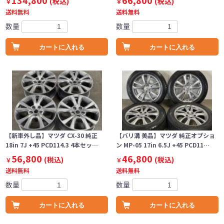
134,800
66,800
(税込)
(税込)
￥
￥
送料無料
送料無料
数量
数量
カートに入れる
カートに入れる
【新車外し品】マツダ CX-30 純正
【バリ溝 美品】マツダ 純正オプショ
18in 7J +45 PCD114.3 4本セッ…
ン MP-05 17in 6.5J +45 PCD11…
56,800
46,800
(税込)
(税込)
￥
￥
送料無料
送料無料
数量
数量
カートに入れる
カートに入れる