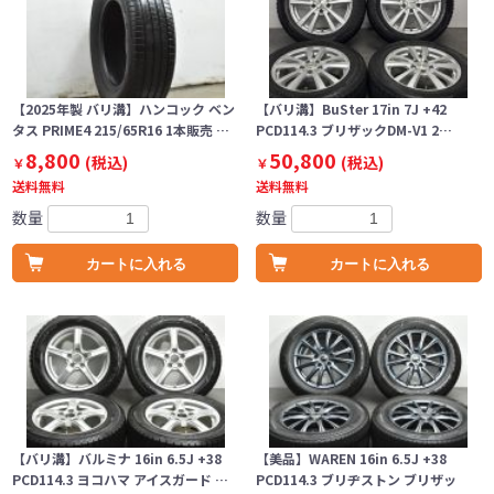
【2025年製 バリ溝】ハンコック ベン
【バリ溝】BuSter 17in 7J +42
タス PRIME4 215/65R16 1本販売 …
PCD114.3 ブリザックDM-V1 2…
8,800
50,800
(税込)
(税込)
￥
￥
送料無料
送料無料
数量
数量
カートに入れる
カートに入れる
【バリ溝】バルミナ 16in 6.5J +38
【美品】WAREN 16in 6.5J +38
PCD114.3 ヨコハマ アイスガード …
PCD114.3 ブリヂストン ブリザッ