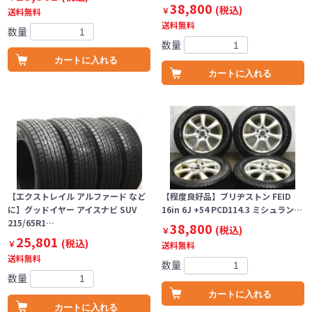
38,800
(税込)
￥
送料無料
送料無料
数量
数量
カートに入れる
カートに入れる
【エクストレイル アルファード など
【程度良好品】ブリヂストン FEID
に】グッドイヤー アイスナビ SUV
16in 6J +54 PCD114.3 ミシュラン…
215/65R1…
38,800
(税込)
￥
25,801
(税込)
￥
送料無料
送料無料
数量
数量
カートに入れる
カートに入れる