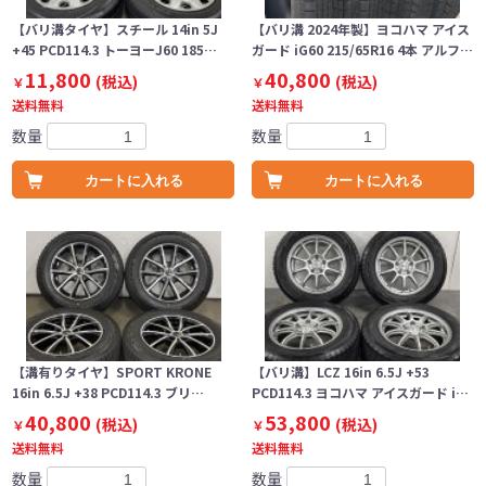
【バリ溝タイヤ】スチール 14in 5J
【バリ溝 2024年製】ヨコハマ アイス
+45 PCD114.3 トーヨーJ60 185…
ガード iG60 215/65R16 4本 アルフ…
11,800
40,800
(税込)
(税込)
￥
￥
送料無料
送料無料
数量
数量
カートに入れる
カートに入れる
【溝有りタイヤ】SPORT KRONE
【バリ溝】LCZ 16in 6.5J +53
16in 6.5J +38 PCD114.3 ブリ…
PCD114.3 ヨコハマ アイスガード i…
40,800
53,800
(税込)
(税込)
￥
￥
送料無料
送料無料
数量
数量