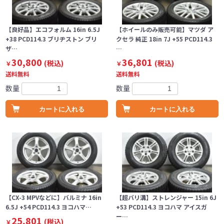
【良好品】エコフォルム 16in 6.5J
【ホイールのみ販売可能】マツダ ア
+38 PCD114.3 ブリヂストン ブリ
クセラ 純正 18in 7J +55 PCD114.3
ザ…
…
30,800
36,801
(税込)
(税込)
￥
￥
送料無料
送料無料
数量
数量
カートに入れる
カートに入れる
【CX-3 MPVなどに】バルミナ 16in
【超バリ溝】ストレンジャー 15in 6J
6.5J +54 PCD114.3 ヨコハマ…
+53 PCD114.3 ヨコハマ アイスガ
ー…
25,801
(税込)
￥