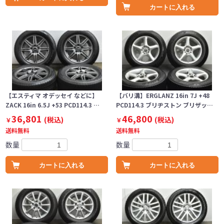
カートに入れる
【エスティマ オデッセイ などに】
【バリ溝】ERGLANZ 16in 7J +48
ZACK 16in 6.5J +53 PCD114.3 …
PCD114.3 ブリヂストン ブリザッ…
36,801
46,800
(税込)
(税込)
￥
￥
送料無料
送料無料
数量
数量
カートに入れる
カートに入れる