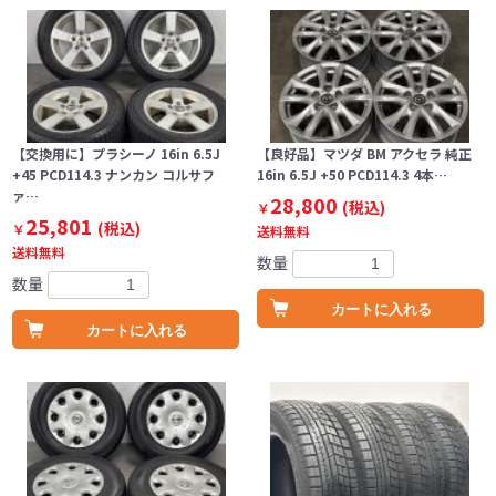
【交換用に】プラシーノ 16in 6.5J
【良好品】マツダ BM アクセラ 純正
+45 PCD114.3 ナンカン コルサフ
16in 6.5J +50 PCD114.3 4本…
ァ…
28,800
(税込)
￥
25,801
(税込)
￥
送料無料
送料無料
数量
数量
カートに入れる
カートに入れる