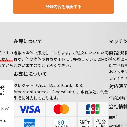
登録内容を確認する
在庫について
マッチ
品ですの
複数の媒体で販売しております。ご注文いただいた商
商品説明
ません。
品が、他の媒体や販売サイトにて完売している場合が
着の可否
お問い合
ございますのでご了承ください。
対する最
おマッチ
お支払について
しますの
クレジット（Visa、MasterCard、JCB、
対応時
発
AmericanExpress、 DinersClub）、銀行振込、代金
品
引換に対応しております。
午前10時
会社情
品をお
住所
取り付
電話番号