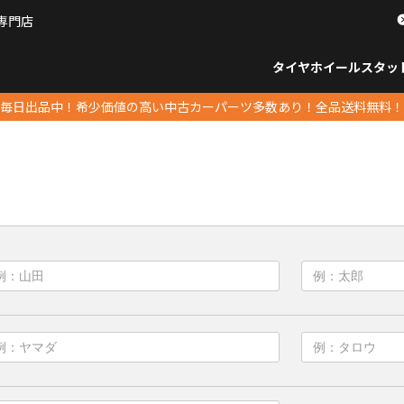
専門店
パーツ販売ナンバーワン
タイヤホイール
スタッ
すべてのサイズ
14インチ以下
15インチ
16インチ
17インチ
18インチ
19インチ
20インチ
21インチ
22インチ
23インチ以上
すべて
14イ
15イン
16イン
17イン
18イン
19イン
20イン
21イン
22イン
23イ
毎日出品中！希少価値の高い中古カーパーツ多数あり！全品送料無料！