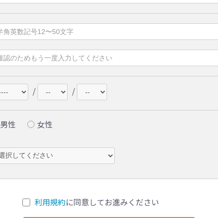
/
/
男性
女性
利用規約
に同意してお進みください