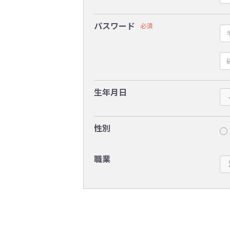
パスワード
必須
生年月日
性別
職業