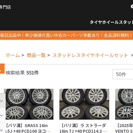
専門店
パーツ販売ナンバーワン
タイヤホイール
スタッ
すべてのサイズ
14インチ以下
15インチ
16インチ
17インチ
18インチ
19インチ
20インチ
21インチ
22インチ
23インチ以上
すべて
14イ
15イン
16イン
17イン
18イン
19イン
20イン
21イン
22イン
23イ
毎日出品中！希少価値の高い中古カーパーツ多数あり！全品送料無料！
ホーム
商品一覧
スタッドレスタイヤホイールセット
検索結果
551件
【バリ溝】GRASS 16in
【バリ溝】ラ ストラーダ
【2025
6.5J +48 PCD100 ヨコ…
16in 7J +40 PCD114.3 …
VENTO 16