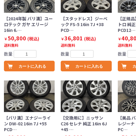
【2024年製 バリ溝】ユー
【スタッドレス】ジーベ
【正規品
ロテック ガヤ エリージ
ック FS-5 16in 7J +38
トロ 純正 1
16in 6.…
PCD…
PCD12…
50,800
36,801
40,8
(税込)
(税込)
￥
￥
￥
送料無料
送料無料
送料無料
数量
数量
数量
カートに入れる
カートに入れる
【バリ溝】エナジーライ
【交換用に】ニッサン
【美品 
ン DW-02 16in 7J +55
C26 セレナ 純正 16in 6J
レジーナ 16
PCD…
+45 …
PC…