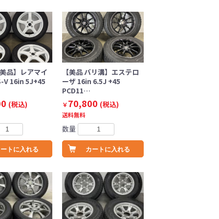
 美品】レアマイ
【美品 バリ溝】エステロ
V 16in 5J+45
ーザ 16in 6.5J +45
PCD11…
00
70,800
(税込)
(税込)
￥
送料無料
数量
カートに入れる
カートに入れる