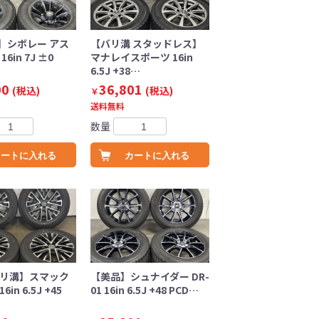
】シボレー アス
【バリ溝 スタッドレス】
6in 7J ±0
マナレイスポーツ 16in
6.5J +38…
00
36,801
(税込)
(税込)
￥
送料無料
数量
カートに入れる
カートに入れる
バリ溝】スマック
【美品】シュナイダー DR-
in 6.5J +45
01 16in 6.5J +48 PCD…