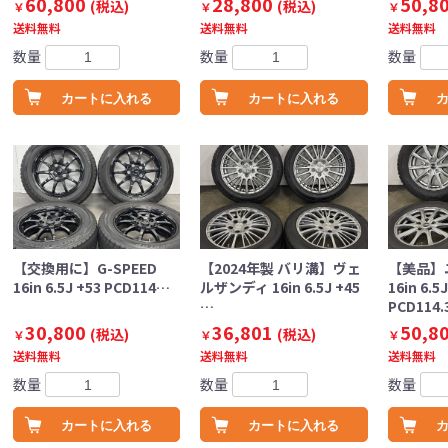
60,800
28,800
50,8
(税込)
(税込)
￥
￥
￥
送料無料
送料無料
送料無料
数量
数量
数量
カートに入れる
カートに入れる
【交換用に】G-SPEED
【2024年製 バリ溝】ヴェ
【美品】
16in 6.5J +53 PCD114…
ルザンディ 16in 6.5J +45
16in 6.5
…
PCD114
30,800
36,801
50,8
(税込)
(税込)
￥
￥
￥
送料無料
送料無料
送料無料
数量
数量
数量
カートに入れる
カートに入れる