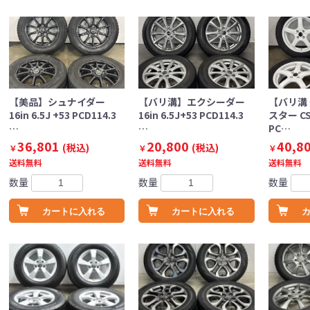
【美品】シュナイダー
【バリ溝】エクシーダー
【バリ溝
16in 6.5J +53 PCD114.3
16in 6.5J+53 PCD114.3
スター CS-
…
…
PC…
36,801
20,800
40,8
(税込)
(税込)
￥
￥
￥
送料無料
送料無料
送料無料
数量
数量
数量
カートに入れる
カートに入れる