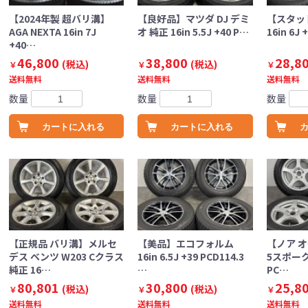
【2024年製 超バリ溝】
【良好品】マツダ DJ デミ
【スタッド
AGA NEXTA 16in 7J
オ 純正 16in 5.5J +40 P…
16in 6J 
+40…
46,800
38,800
28,8
(税込)
(税込)
￥
￥
￥
送料無料
送料無料
送料無料
数量
数量
数量
カートに入れる
カートに入れる
【正規品 バリ溝】メルセ
【美品】エコフォルム
【ノア 
デス ベンツ W203 Cクラス
16in 6.5J +39 PCD114.3
5スポーク 1
純正 16…
…
PC…
80,801
30,800
25,8
(税込)
(税込)
￥
￥
￥
送料無料
送料無料
送料無料