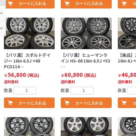
カートに入れる
カートに入れる
【バリ溝】スポルトデイ
【バリ溝】ヒューマンラ
【美品】
ジー 16in 6.5J +48
イン HS-08 16in 6.5J +53
16in 6J
PCD114…
…
56,800
60,800
46,8
(税込)
(税込)
￥
￥
￥
送料無料
送料無料
送料無料
数量
数量
数量
カートに入れる
カートに入れる