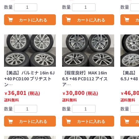
数量
数量
数量
カートに入れる
カートに入れる
【美品】バルミナ 16in 6J
【程度良好】MAK 16in
【美品】ト
+40 PCD100 ブリヂスト
6.5 +46 PCD112 アイス
6.5J +4
ン…
ア…
36,801
30,800
46,8
(税込)
(税込)
￥
￥
￥
送料無料
送料無料
送料無料
数量
数量
数量
カートに入れる
カートに入れる