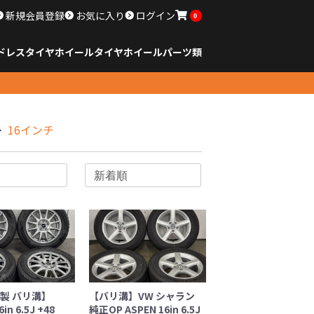
新規会員登録
お気に入り
ログイン
0
ドレスタイヤホイール
タイヤ
ホイール
パーツ類
のサイズ
ンチ以下
チ
チ
チ
チ
チ
チ
チ
チ
ンチ以上
すべてのサイズ
14インチ以下
15インチ
16インチ
17インチ
18インチ
19インチ
20インチ
21インチ
22インチ
23インチ以上
すべてのサイズ
14インチ以下
15インチ
16インチ
17インチ
18インチ
19インチ
20インチ
21インチ
22インチ
23インチ以上
すべてのパーツ
16インチ
年製 バリ溝】
【バリ溝】VW シャラン
in 6.5J +48
純正OP ASPEN 16in 6.5J