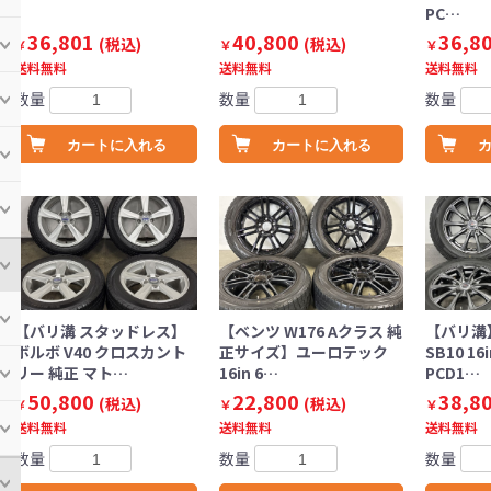
PC…
36,801
40,800
36,8
(税込)
(税込)
￥
￥
￥
送料無料
送料無料
送料無料
数量
数量
数量
カートに入れる
カートに入れる
【バリ溝 スタッドレス】
【ベンツ W176 Aクラス 純
【バリ溝
ボルボ V40 クロスカント
正サイズ】ユーロテック
SB10 16i
リー 純正 マト…
16in 6…
PCD1…
50,800
22,800
38,8
(税込)
(税込)
￥
￥
￥
送料無料
送料無料
送料無料
数量
数量
数量