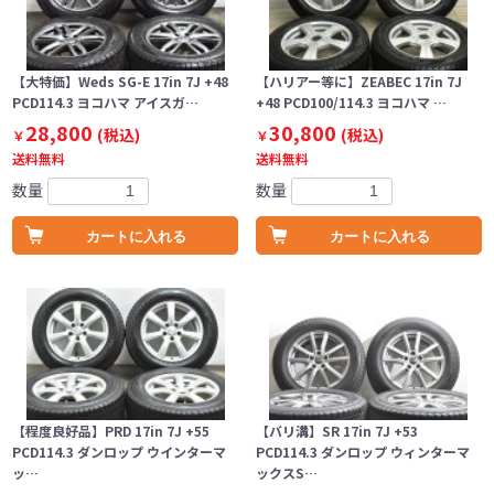
【大特価】Weds SG-E 17in 7J +48
【ハリアー等に】ZEABEC 17in 7J
PCD114.3 ヨコハマ アイスガ…
+48 PCD100/114.3 ヨコハマ …
28,800
30,800
(税込)
(税込)
￥
￥
送料無料
送料無料
数量
数量
カートに入れる
カートに入れる
【程度良好品】PRD 17in 7J +55
【バリ溝】SR 17in 7J +53
PCD114.3 ダンロップ ウインターマ
PCD114.3 ダンロップ ウィンターマ
ッ…
ックスS…