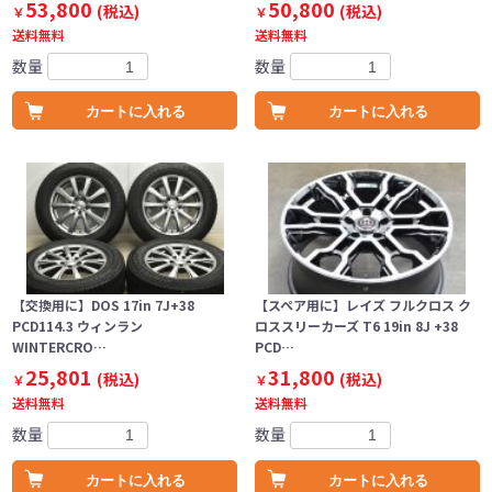
53,800
50,800
(税込)
(税込)
￥
￥
送料無料
送料無料
数量
数量
カートに入れる
カートに入れる
【交換用に】DOS 17in 7J+38
【スペア用に】レイズ フルクロス ク
PCD114.3 ウィンラン
ロススリーカーズ T6 19in 8J +38
WINTERCRO…
PCD…
25,801
31,800
(税込)
(税込)
￥
￥
送料無料
送料無料
数量
数量
カートに入れる
カートに入れる