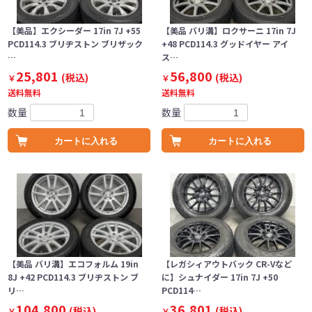
【美品】エクシーダー 17in 7J +55
【美品 バリ溝】ロクサーニ 17in 7J
PCD114.3 ブリヂストン ブリザック
+48 PCD114.3 グッドイヤー アイ
…
ス…
25,801
56,800
(税込)
(税込)
￥
￥
送料無料
送料無料
数量
数量
カートに入れる
カートに入れる
【美品 バリ溝】エコフォルム 19in
【レガシィアウトバック CR-Vなど
8J +42 PCD114.3 ブリヂストン ブ
に】シュナイダー 17in 7J +50
リ…
PCD114…
104,800
36,801
(税込)
(税込)
￥
￥