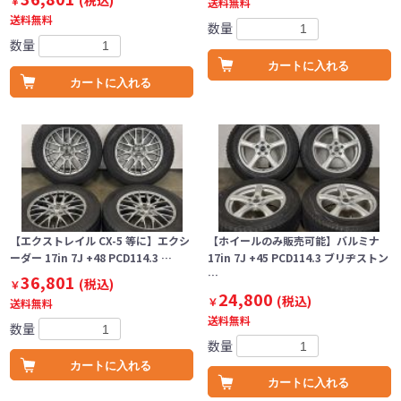
(税込)
￥
送料無料
送料無料
数量
数量
カートに入れる
カートに入れる
【エクストレイル CX-5 等に】エクシ
【ホイールのみ販売可能】バルミナ
ーダー 17in 7J +48 PCD114.3 …
17in 7J +45 PCD114.3 ブリヂストン
…
36,801
(税込)
￥
24,800
(税込)
￥
送料無料
送料無料
数量
数量
カートに入れる
カートに入れる