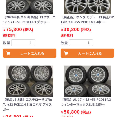
【2024年製 バリ溝 美品】ロクサーニ
【純正品】ホンダ モデューロ 純正OP
17in 7J +53 PCD114.3 グッド…
17in 7JJ +55 PCD114.3 4本 …
75,800
30,800
(税込)
(税込)
￥
￥
送料無料
送料無料
数量
数量
カートに入れる
カートに入れる
【美品 バリ溝】エステローザ 17in
【美品】AL 17in 7J +53 PCD114.3
7J +53 PCD114.3 ヨコハマ アイス
ウィンターマックスSJ8 225/…
ガ…
56,800
(税込)
￥
36,801