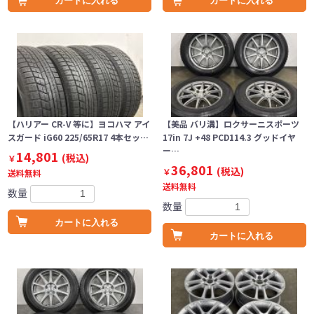
カートに入れる
カートに入れる
【ハリアー CR-V 等に】ヨコハマ アイ
【美品 バリ溝】ロクサーニスポーツ
スガード iG60 225/65R17 4本セッ…
17in 7J +48 PCD114.3 グッドイヤ
ー…
14,801
(税込)
￥
36,801
(税込)
￥
送料無料
送料無料
数量
数量
カートに入れる
カートに入れる