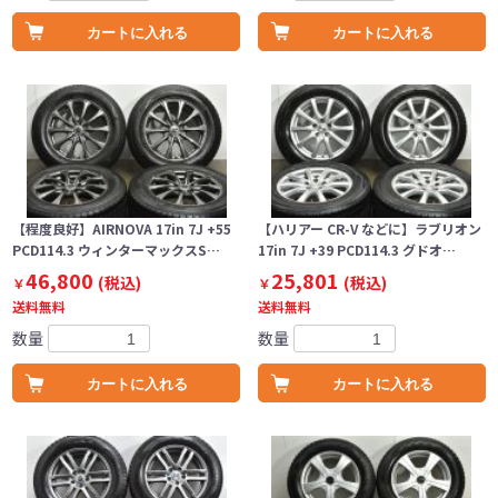
カートに入れる
カートに入れる
【程度良好】AIRNOVA 17in 7J +55
【ハリアー CR-V などに】ラブリオン
PCD114.3 ウィンターマックスS…
17in 7J +39 PCD114.3 グドオ…
46,800
25,801
(税込)
(税込)
￥
￥
送料無料
送料無料
数量
数量
カートに入れる
カートに入れる