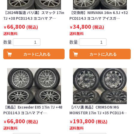
【2024年製造 バリ溝】スマック 17in
【交換用】NIRVANA 16in 6.5J +52
7J +38 PCD114.3 ヨコハマ ア…
PCD114.3 ヨコハマ アイスガ…
66,800
34,800
(税込)
(税込)
￥
￥
送料無料
送料無料
数量
数量
カートに入れる
カートに入れる
【美品】Exceeder E05 17in 7J +48
【バリ溝 美品】CRIMSON MG
PCD114.3 ヨコハマ アイ…
MONSTER 17in 7J +35 PCD114…
66,800
193,800
(税込)
(税込)
￥
￥
送料無料
送料無料