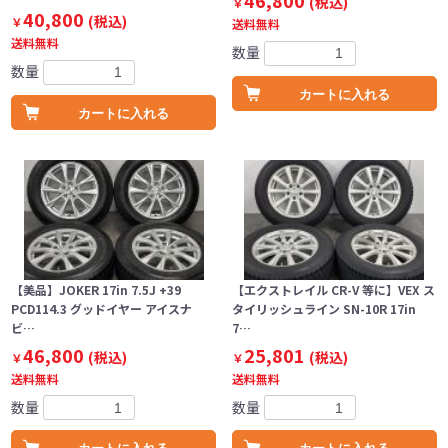
46,800
(税込)
￥
40,800
(税込)
￥
送料無料
送料無料
数量
数量
カートに入れる
カートに入れる
【美品】JOKER 17in 7.5J +39
【エクストレイル CR-V 等に】VEX ス
PCD114.3 グッドイヤー アイスナ
タイリッシュライン SN-10R 17in
ビ…
7…
46,800
25,801
(税込)
(税込)
￥
￥
送料無料
送料無料
数量
数量