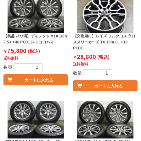
【美品 バリ溝】ディレット M10 18in
【交換用に】レイズ フルクロス クロ
7.5J +48 PCD114.3 ヨコハマ…
ススリーカーズ T6 19in 8J +38
PCD1…
75,800
(税込)
￥
28,800
(税込)
￥
送料無料
送料無料
数量
数量
カートに入れる
カートに入れる