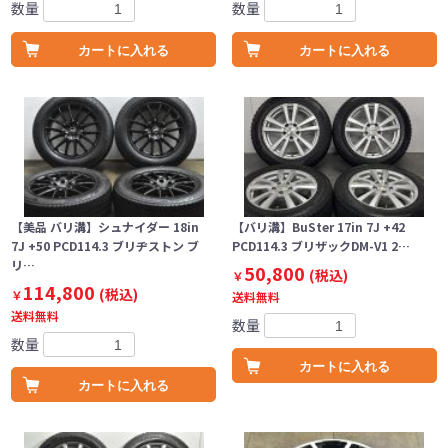
数量
数量
カートに入れる
カートに入れる
【美品 バリ溝】シュナイダー 18in
【バリ溝】BuSter 17in 7J +42
7J +50 PCD114.3 ブリヂストン ブ
PCD114.3 ブリザックDM-V1 2…
リ…
50,800
(税込)
￥
114,800
(税込)
￥
送料無料
送料無料
数量
数量
カートに入れる
カートに入れる