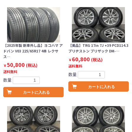
【2025年製 新車外し品】ヨコハマ ア
【美品】TRG 17in 7J +39 PCD114.3
ドバン V03 225/65R17 4本 レクサ
ブリヂストン ブリザック DM-…
ス…
60,800
(税込)
￥
50,800
(税込)
￥
送料無料
送料無料
数量
数量
カートに入れる
カートに入れる