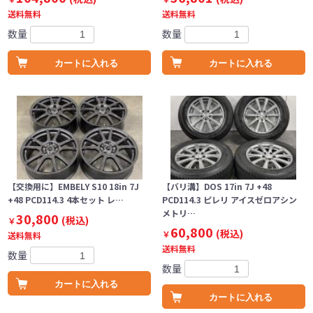
送料無料
送料無料
数量
数量
カートに入れる
カートに入れる
【交換用に】EMBELY S10 18in 7J
【バリ溝】DOS 17in 7J +48
+48 PCD114.3 4本セット レ…
PCD114.3 ピレリ アイスゼロアシン
メトリ…
30,800
(税込)
￥
60,800
(税込)
￥
送料無料
送料無料
数量
数量
カートに入れる
カートに入れる