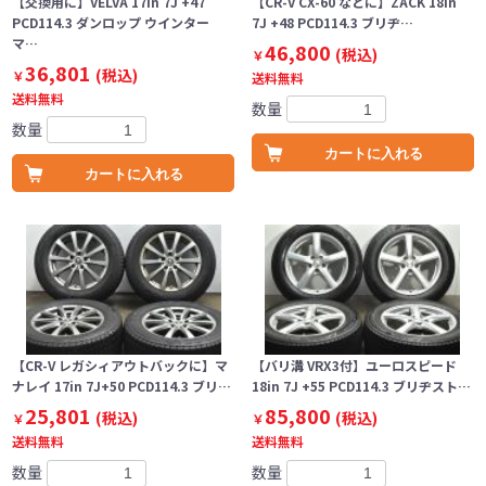
【交換用に】VELVA 17in 7J +47
【CR-V CX-60 などに】ZACK 18in
PCD114.3 ダンロップ ウインター
7J +48 PCD114.3 ブリヂ…
マ…
46,800
(税込)
￥
36,801
(税込)
￥
送料無料
送料無料
数量
数量
カートに入れる
カートに入れる
【CR-V レガシィアウトバックに】マ
【バリ溝 VRX3付】ユーロスピード
ナレイ 17in 7J+50 PCD114.3 ブリ…
18in 7J +55 PCD114.3 ブリヂスト…
25,801
85,800
(税込)
(税込)
￥
￥
送料無料
送料無料
数量
数量