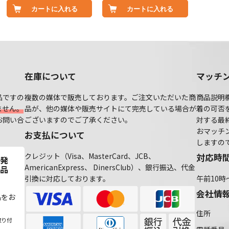
カートに入れる
カートに入れる
在庫について
マッチ
品ですの
複数の媒体で販売しております。ご注文いただいた商
商品説明
ません。
品が、他の媒体や販売サイトにて完売している場合が
着の可否
お問い合
ございますのでご了承ください。
対する最
おマッチ
お支払について
しますの
クレジット（Visa、MasterCard、JCB、
対応時
発
AmericanExpress、 DinersClub）、銀行振込、代金
品
引換に対応しております。
午前10時
会社情
品をお
住所
取り付