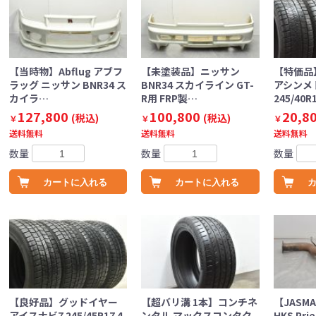
【当時物】Abflug アブフ
【未塗装品】ニッサン
【特価品
ラッグ ニッサン BNR34 ス
BNR34 スカイライン GT-
アシンメ
カイラ…
R用 FRP製…
245/40R
127,800
100,800
20,8
(税込)
(税込)
￥
￥
￥
送料無料
送料無料
送料無料
数量
数量
数量
カートに入れる
カートに入れる
【良好品】グッドイヤー
【超バリ溝 1本】コンチネ
【JASM
アイスナビ7 245/45R17 4
ンタル マックスコンタク
HKS Pr