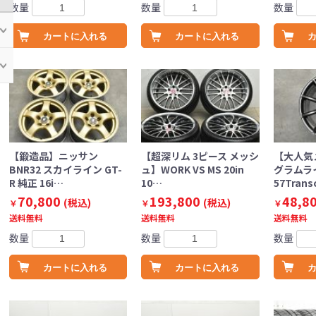
数量
数量
数量
カートに入れる
カートに入れる
【鍛造品】ニッサン
【超深リム 3ピース メッシ
【大人気
BNR32 スカイライン GT-
ュ】WORK VS MS 20in
グラムラ
R 純正 16i…
10…
57Trans
70,800
193,800
48,8
(税込)
(税込)
￥
￥
￥
送料無料
送料無料
送料無料
数量
数量
数量
カートに入れる
カートに入れる