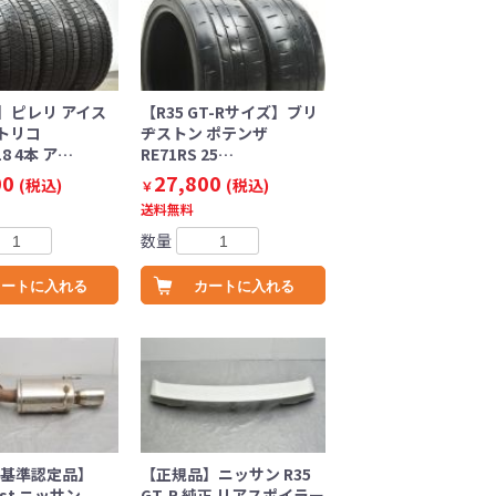
】ピレリ アイス
【R35 GT-Rサイズ】ブリ
トリコ
ヂストン ポテンザ
18 4本 ア…
RE71RS 25…
00
27,800
(税込)
(税込)
￥
送料無料
数量
カートに入れる
カートに入れる
A基準認定品】
【正規品】ニッサン R35
iest ニッサン
GT-R 純正 リアスポイラー