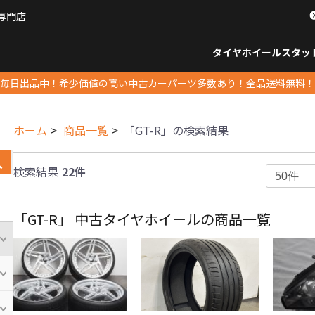
専門店
パーツ販売ナンバーワン
タイヤホイール
スタッ
すべてのサイズ
14インチ以下
15インチ
16インチ
17インチ
18インチ
19インチ
20インチ
21インチ
22インチ
23インチ以上
すべて
14イ
15イン
16イン
17イン
18イン
19イン
20イン
21イン
22イン
23イ
毎日出品中！希少価値の高い中古カーパーツ多数あり！全品送料無料！
ホーム
商品一覧
「GT-R」の検索結果
検索結果
22件
「GT-R」 中古タイヤホイールの商品一覧