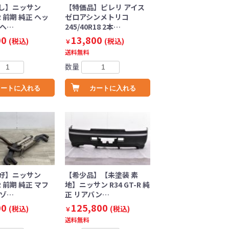
し】ニッサン
【特価品】ピレリ アイス
-R 前期 純正 ヘッ
ゼロアシンメトリコ
 ヘ…
245/40R18 2本…
00
13,800
(税込)
(税込)
￥
送料無料
数量
カートに入れる
カートに入れる
好】ニッサン
【希少品】【未塗装 素
-R 前期 純正 マフ
地】ニッサン R34 GT-R 純
キゾ…
正 リアバン…
00
125,800
(税込)
(税込)
￥
送料無料