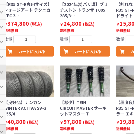
【R35 GT-R専用サイズ】
【2024年製 バリ溝】ブリ
【割れな
フォージアート テクニカ
ヂストン トランザ T005
R35 GT
TEC 2.…
285/3…
ドライト
374,800
24,800
15,8
(税込)
(税込)
￥
￥
￥
送料無料
送料無料
送料無料
数量
数量
数量
カートに入れる
カートに入れる
【良好品】ナンカン
【希少】TEIN
【程度良
WINTER ACTIVA SV-3
CIRCUITMASTER サーキ
R35 GT
255/4…
ットマスター T…
ラー エ
40,800
97,800
19,8
(税込)
(税込)
￥
￥
￥
送料無料
送料無料
送料無料