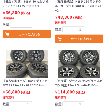
【美品 バリ溝】トヨタ 70 カムリ 純
【程度良好品】トヨタ 150 ランドク
正 17in 7.5J +45 PCD114.3 …
ルーザープラド 後期 純正 17in 7.5J
+2…
66,800
(税込)
￥
48,800
(税込)
￥
送料無料
送料無料
数量
数量
カートに入れる
カートに入れる
【大人気ホイール】RAYS デイトナ
【バリ溝】ジープ JL ラングラー ルビ
FDX F7 17in 7J +40 PCD114.…
コン 純正 17in 7.5J +44.45 PC…
66,800
114,800
(税込)
(税込)
￥
￥
送料無料
送料無料
数量
数量