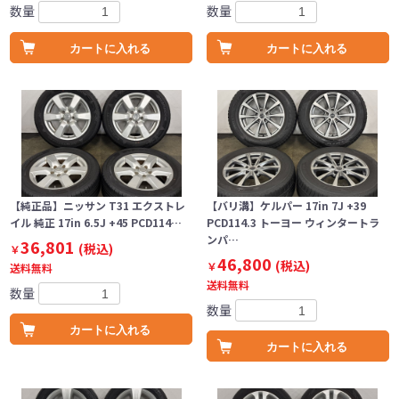
数量
数量
カートに入れる
カートに入れる
【純正品】ニッサン T31 エクストレ
【バリ溝】ケルパー 17in 7J +39
イル 純正 17in 6.5J +45 PCD114…
PCD114.3 トーヨー ウィンタートラ
ンパ…
36,801
(税込)
￥
46,800
(税込)
￥
送料無料
送料無料
数量
数量
カートに入れる
カートに入れる