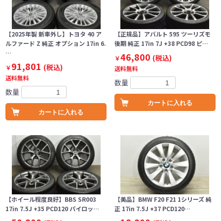
【2025年製 新車外し】トヨタ 40 ア
【正規品】アバルト 595 ツーリズモ
ルファード Z 純正 オプション 17in 6.
後期 純正 17in 7J +38 PCD98 ピ…
…
46,800
(税込)
￥
91,801
(税込)
￥
送料無料
送料無料
数量
数量
カートに入れる
カートに入れる
【ホイール程度良好】BBS SR003
【美品】BMW F20 F21 1シリーズ 純
17in 7.5J +35 PCD120 パイロッ…
正 17in 7.5J +37 PCD120…