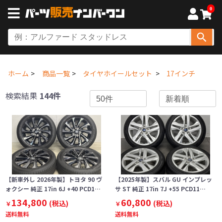
0
ホーム
商品一覧
タイヤホイールセット
17インチ
検索結果
144件
【新車外し 2026年製】トヨタ 90 ヴ
【2025年製】スバル GU インプレッ
ォクシー 純正 17in 6J +40 PCD1…
サ ST 純正 17in 7J +55 PCD11…
134,800
60,800
(税込)
(税込)
￥
￥
送料無料
送料無料