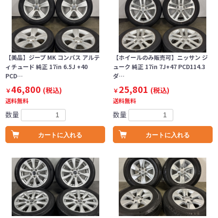
【美品】ジープ MK コンパス アルテ
【ホイールのみ販売可】ニッサン ジ
ィチュード 純正 17in 6.5J +40
ューク 純正 17in 7J+47 PCD114.3
PCD…
ダ…
46,800
25,801
(税込)
(税込)
￥
￥
送料無料
送料無料
数量
数量
カートに入れる
カートに入れる