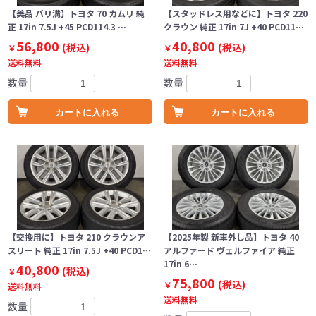
【美品 バリ溝】トヨタ 70 カムリ 純
【スタッドレス用などに】トヨタ 220
正 17in 7.5J +45 PCD114.3 …
クラウン 純正 17in 7J +40 PCD11…
56,800
40,800
(税込)
(税込)
￥
￥
送料無料
送料無料
数量
数量
カートに入れる
カートに入れる
【交換用に】トヨタ 210 クラウンア
【2025年製 新車外し品】トヨタ 40
スリート 純正 17in 7.5J +40 PCD1…
アルファード ヴェルファイア 純正
17in 6…
40,800
(税込)
￥
75,800
(税込)
￥
送料無料
送料無料
数量