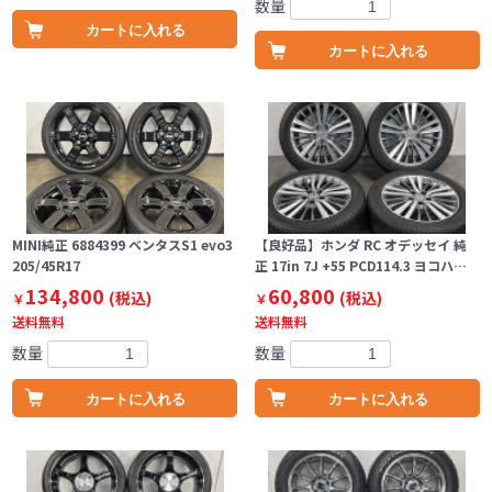
数量
カートに入れる
カートに入れる
MINI純正 6884399 ベンタスS1 evo3
【良好品】ホンダ RC オデッセイ 純
205/45R17
正 17in 7J +55 PCD114.3 ヨコハ…
134,800
60,800
(税込)
(税込)
￥
￥
送料無料
送料無料
数量
数量
カートに入れる
カートに入れる