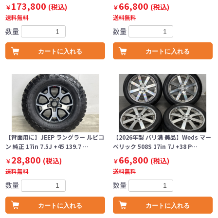
173,800
66,800
(税込)
(税込)
￥
￥
送料無料
送料無料
数量
数量
カートに入れる
カートに入れる
【背面用に】JEEP ラングラー ルビコ
【2026年製 バリ溝 美品】Weds マー
ン 純正 17in 7.5J +45 139.7 …
ベリック 508S 17in 7J +38 P…
28,800
66,800
(税込)
(税込)
￥
￥
送料無料
送料無料
数量
数量
カートに入れる
カートに入れる