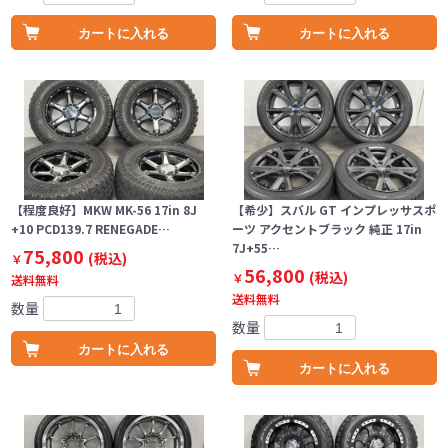
カートに入れる
カートに入れる
【程度良好】MKW MK-56 17in 8J
【希少】スバル GT インプレッサスポ
+10 PCD139.7 RENEGADE…
ーツ アクセントブラック 純正 17in
7J+55…
75,800
(税込)
￥
56,800
(税込)
￥
送料無料
送料無料
数量
数量
カートに入れる
カートに入れる