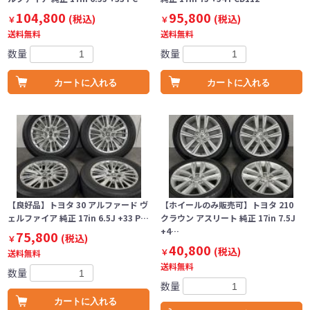
104,800
95,800
(税込)
(税込)
￥
￥
送料無料
送料無料
数量
数量
カートに入れる
カートに入れる
【良好品】トヨタ 30 アルファード ヴ
【ホイールのみ販売可】トヨタ 210
ェルファイア 純正 17in 6.5J +33 P…
クラウン アスリート 純正 17in 7.5J
+4…
75,800
(税込)
￥
40,800
(税込)
￥
送料無料
送料無料
数量
数量
カートに入れる