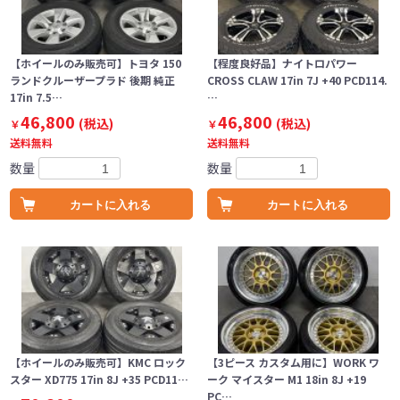
【ホイールのみ販売可】トヨタ 150
【程度良好品】ナイトロパワー
ランドクルーザープラド 後期 純正
CROSS CLAW 17in 7J +40 PCD114.
17in 7.5…
…
46,800
46,800
(税込)
(税込)
￥
￥
送料無料
送料無料
数量
数量
カートに入れる
カートに入れる
【ホイールのみ販売可】KMC ロック
【3ピース カスタム用に】WORK ワ
スター XD775 17in 8J +35 PCD11…
ーク マイスター M1 18in 8J +19
PC…