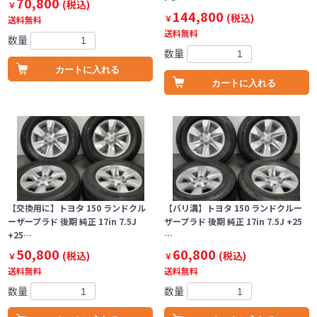
70,800
(税込)
￥
144,800
(税込)
￥
送料無料
送料無料
数量
数量
カートに入れる
カートに入れる
【交換用に】トヨタ 150 ランドクル
【バリ溝】トヨタ 150 ランドクルー
ーザープラド 後期 純正 17in 7.5J
ザープラド 後期 純正 17in 7.5J +25
+25…
…
50,800
60,800
(税込)
(税込)
￥
￥
送料無料
送料無料
数量
数量