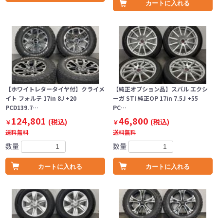
カートに入れる
【ホワイトレタータイヤ付】クライメ
【純正オプション品】スバル エクシ
イト フォルテ 17in 8J +20
ーガ STI 純正OP 17in 7.5J +55
PCD139.7…
PC…
124,801
46,800
(税込)
(税込)
￥
￥
送料無料
送料無料
数量
数量
カートに入れる
カートに入れる