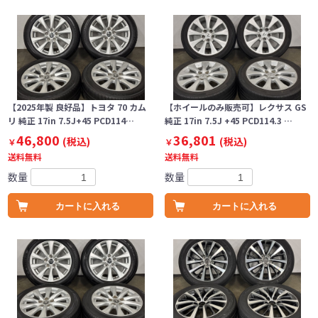
【2025年製 良好品】トヨタ 70 カム
【ホイールのみ販売可】レクサス GS
リ 純正 17in 7.5J+45 PCD114…
純正 17in 7.5J +45 PCD114.3 …
46,800
36,801
(税込)
(税込)
￥
￥
送料無料
送料無料
数量
数量
カートに入れる
カートに入れる