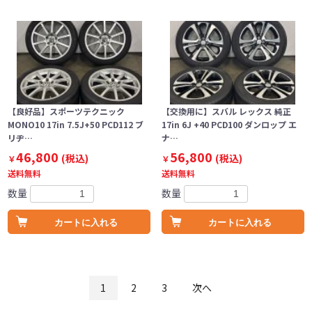
【良好品】スポーツテクニック
【交換用に】スバル レックス 純正
MONO10 17in 7.5J+50 PCD112 ブ
17in 6J +40 PCD100 ダンロップ エ
リヂ…
ナ…
46,800
56,800
(税込)
(税込)
￥
￥
送料無料
送料無料
数量
数量
カートに入れる
カートに入れる
1
2
3
次へ