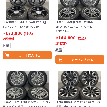
【人気ホイール】ADVAN Racing
【ホイール程度良好】WORK
TC-4 17in 7.5J +35 PCD10…
EMOTION 11R 17in 7J +47
PCD114…
173,800
(税込)
￥
144,800
(税込)
￥
送料無料
送料無料
数量
数量
カートに入れる
カートに入れる
【美品】トヨタ 30 アルファード ヴェ
【2024年製】ミニ F55 F56 クーパー
ルファイア 純正 17in 6.5J +33 PC…
純正 17in 7J +54 PCD112…