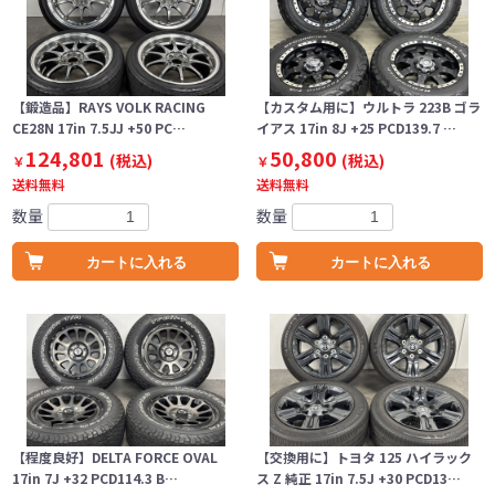
【鍛造品】RAYS VOLK RACING
【カスタム用に】ウルトラ 223B ゴラ
CE28N 17in 7.5JJ +50 PC…
イアス 17in 8J +25 PCD139.7 …
124,801
50,800
(税込)
(税込)
￥
￥
送料無料
送料無料
数量
数量
カートに入れる
カートに入れる
【程度良好】DELTA FORCE OVAL
【交換用に】トヨタ 125 ハイラック
17in 7J +32 PCD114.3 B…
ス Z 純正 17in 7.5J +30 PCD13…