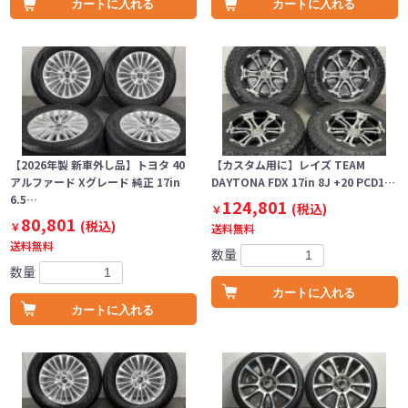
カートに入れる
カートに入れる
【2026年製 新車外し品】トヨタ 40
【カスタム用に】レイズ TEAM
アルファード Xグレード 純正 17in
DAYTONA FDX 17in 8J +20 PCD1…
6.5…
124,801
(税込)
￥
80,801
(税込)
￥
送料無料
送料無料
数量
数量
カートに入れる
カートに入れる