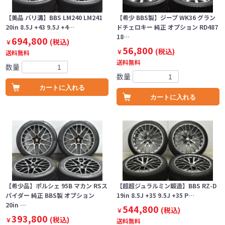
【美品 バリ溝】BBS LM240 LM241
【希少 BBS製】ジープ WK36 グラン
20in 8.5J +43 9.5J +4…
ドチェロキー 純正 オプション RD487
18…
694,800
(税込)
￥
56,800
(税込)
￥
送料無料
送料無料
数量
数量
カートに入れる
カートに入れる
【希少品】ポルシェ 95B マカン RSス
【超超ジュラルミン鍛造】BBS RZ-D
パイダー 純正 BBS製 オプション
19in 8.5J +35 9.5J +35 P…
20in …
544,800
(税込)
￥
393,800
(税込)
￥
送料無料