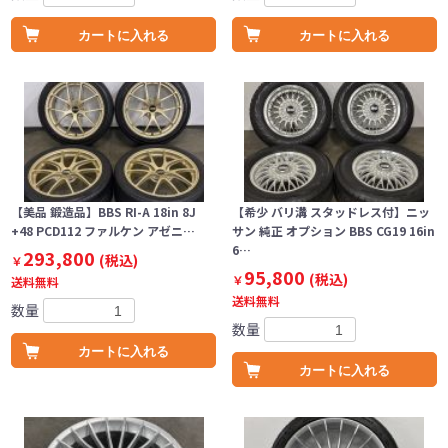
カートに入れる
カートに入れる
【美品 鍛造品】BBS RI-A 18in 8J
【希少 バリ溝 スタッドレス付】ニッ
+48 PCD112 ファルケン アゼニ…
サン 純正 オプション BBS CG19 16in
6…
293,800
(税込)
￥
95,800
(税込)
￥
送料無料
送料無料
数量
数量
カートに入れる
カートに入れる