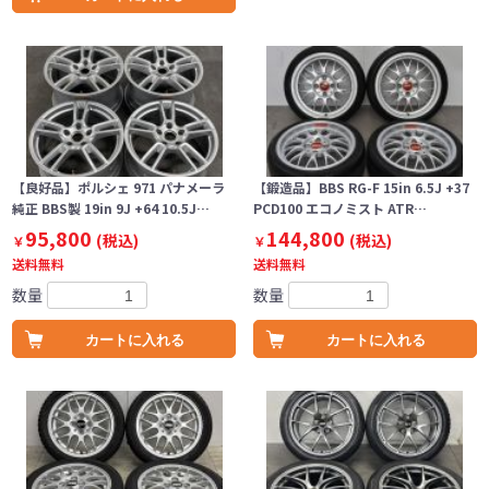
【良好品】ポルシェ 971 パナメーラ
【鍛造品】BBS RG-F 15in 6.5J +37
純正 BBS製 19in 9J +64 10.5J…
PCD100 エコノミスト ATR…
95,800
144,800
(税込)
(税込)
￥
￥
送料無料
送料無料
数量
数量
カートに入れる
カートに入れる