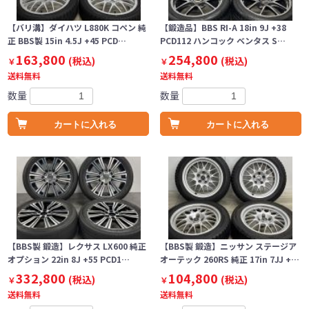
【バリ溝】ダイハツ L880K コペン 純
【鍛造品】BBS RI-A 18in 9J +38
正 BBS製 15in 4.5J +45 PCD…
PCD112 ハンコック ベンタス S…
163,800
254,800
(税込)
(税込)
￥
￥
送料無料
送料無料
数量
数量
カートに入れる
カートに入れる
【BBS製 鍛造】レクサス LX600 純正
【BBS製 鍛造】ニッサン ステージア
オプション 22in 8J +55 PCD1…
オーテック 260RS 純正 17in 7JJ +…
332,800
104,800
(税込)
(税込)
￥
￥
送料無料
送料無料