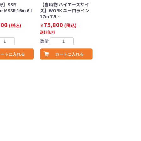
好】SSR
【当時物 ハイエースサイ
r MS3R 16in 6J
ズ】WORK ユーロライン
17in 7.5…
800
75,800
(税込)
(税込)
￥
送料無料
数量
カートに入れる
カートに入れる