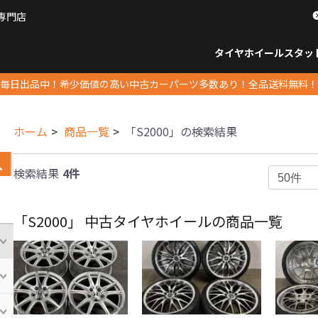
専門店
パーツ販売ナンバーワン
タイヤホイール
スタッ
すべてのサイズ
14インチ以下
15インチ
16インチ
17インチ
18インチ
19インチ
20インチ
21インチ
22インチ
23インチ以上
すべて
14イ
15イン
16イン
17イン
18イン
19イン
20イン
21イン
22イン
23イ
毎日出品中！希少価値の高い中古カーパーツ多数あり！全品送料無料！
ホーム
商品一覧
「S2000」の検索結果
検索結果
4件
「S2000」 中古タイヤホイールの商品一覧