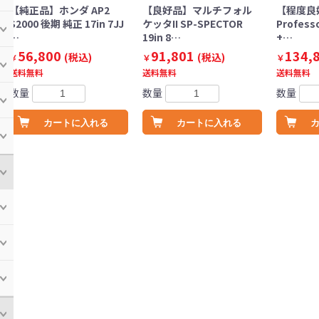
【純正品】ホンダ AP2
【良好品】マルチフォル
【程度良
S2000 後期 純正 17in 7JJ
ケッタII SP-SPECTOR
Professo
…
19in 8…
+…
56,800
91,801
134,
(税込)
(税込)
￥
￥
￥
送料無料
送料無料
送料無料
数量
数量
数量
カートに入れる
カートに入れる