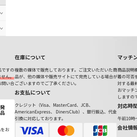
在庫について
マッチ
品ですの
複数の媒体で販売しております。ご注文いただいた商
商品説明
ません。
品が、他の媒体や販売サイトにて完売している場合が
着の可否
お問い合
ございますのでご了承ください。
対する最
おマッチ
お支払について
しますの
クレジット（Visa、MasterCard、JCB、
対応時
発
AmericanExpress、 DinersClub）、銀行振込、代金
品
引換に対応しております。
午前10時
会社情
品をお