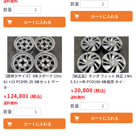
送料無料
数量
数量
カートに入れる
カートに入れる
【超希少サイズ】8本スポーク 13in
【純正品】ホンダ フィット 純正 14in
6J +13 PCD95.25 4本セット ケー
5.5J +45 PCD100 4本販売 ホイ…
タ…
20,800
(税込)
￥
124,801
(税込)
￥
送料無料
送料無料
数量
数量
カートに入れる
カートに入れる