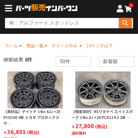
0
ホーム
商品一覧
ホイールのみ
14インチ以下
検索結果
8件
【良好品】デイトナ 14in 6JJ +25
【程度良好】RSワタナベ エイトスポ
PCD100 4本 トヨタ プロボックス
ーク 14in 6J +20 PCD114.3 2本 …
サ…
27,800
(税込)
￥
36,801
(税込)
￥
送料無料