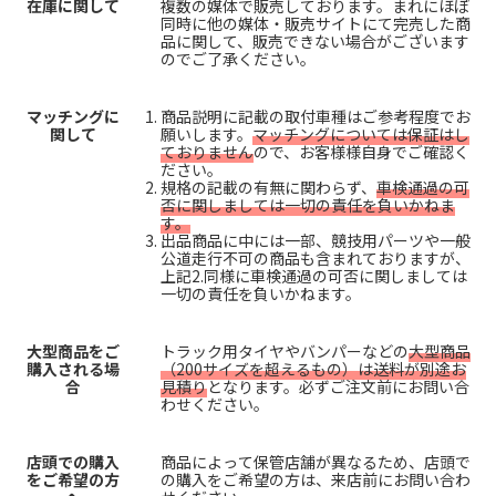
在庫に関して
複数の媒体で販売しております。まれにほぼ
同時に他の媒体・販売サイトにて完売した商
品に関して、販売できない場合がございます
のでご了承ください。
マッチングに
商品説明に記載の取付車種はご参考程度でお
関して
願いします。
マッチングについては保証はし
ておりません
ので、お客様様自身でご確認く
ださい。
規格の記載の有無に関わらず、
車検通過の可
否に関しましては一切の責任を負いかねま
す。
出品商品に中には一部、競技用パーツや一般
公道走行不可の商品も含まれておりますが、
上記2.同様に車検通過の可否に関しましては
一切の責任を負いかねます。
大型商品をご
トラック用タイヤやバンパーなどの
大型商品
購入される場
（200サイズを超えるもの）は送料が別途お
合
見積り
となります。必ずご注文前にお問い合
わせください。
店頭での購入
商品によって保管店舗が異なるため、店頭で
をご希望の方
の購入をご希望の方は、来店前にお問い合わ