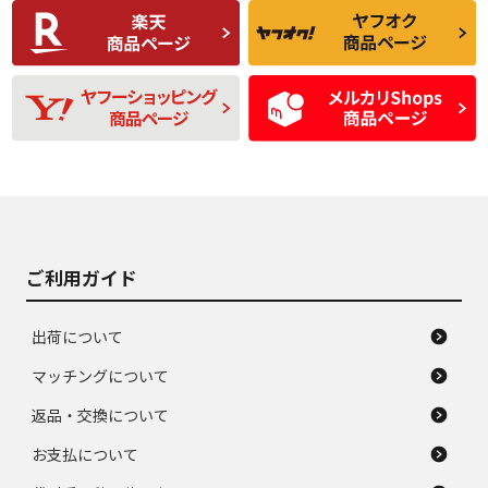
C
C
比較的きれいな中古
られるが、使用に問
品
題のない中古品
残り溝も少なく、偏
使用感や目立つ傷が
D
D
磨耗がみられ、短期
あり、一般的な中古
間使用できるくらい
品
の中古品
使用感や大きな傷が
即タイヤ交換レベル
J
J
あり、落ちない汚れ
のタイヤ。ジャンク
がある。ジャンク品
品
ご利用ガイド
出荷について
マッチングについて
返品・交換について
お支払について