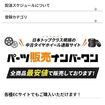
※商品ランクは出品者の主観により判断しておりますので、あら
配送スケジュールについて
かじめご了承ください。
登録カテゴリ
ホイールランク
タイヤランク
タイヤホイールセット
N
N
タイヤホイールセット
18インチ
＞
新品・新品未使用品
新品・新品未使用品
新車外し品（新古
S
S
新車外し品（新古
品）、イボ・ライン
品）
付き
走行距離も少なく、
走行距離も少なく、
A
A
目立つ傷もほとんど
非常に状態の良い中
ない中古品
古品
目立たない程度の使
走行距離・偏磨耗は
B
B
用傷があるが、良質
少ない、劣化のほと
な中古品
んどない中古品
各種ECサイトでもご購入いただけます！
使用感や傷があり、
偏磨耗・劣化は感じ