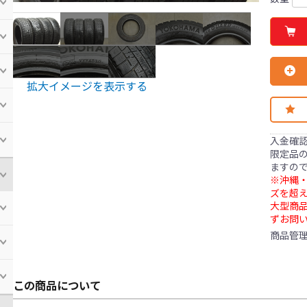
拡大イメージを表示する
入金確
限定品の
ますの
※沖縄・
ズを超え
大型商
ずお問
商品管
この商品について