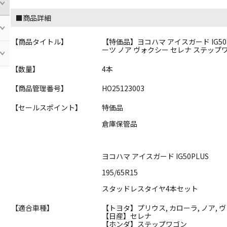
■商品詳細
【商品タイトル】
【特価品】ヨコハマ アイスガード IG50PL
ーツ ノア ヴォクシー セレナ ステップ
【数量】
4本
【商品管理番号】
HO25123003
【セールスポイント】
特価品
倉庫保管品
ヨコハマ アイスガード IG50PLUS
195/65R15
スタッドレスタイヤ4本セット
【適合車種】
【トヨタ】プリウス, カローラ, ノア, 
【日産】セレナ
【ホンダ】ステップワゴン