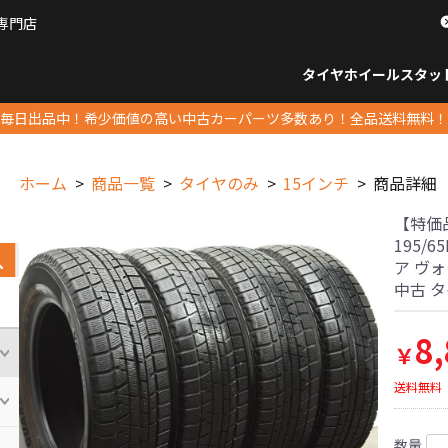
専門店
パーツ販売ナンバーワン
タイヤホイール
スタッ
すべてのサイズ
14インチ以下
15インチ
16インチ
17インチ
18インチ
19インチ
20インチ
21インチ
22インチ
23インチ以上
すべて
14イ
15イン
16イン
17イン
18イン
19イン
20イン
21イン
22イン
23イ
毎日出品中！希少価値の高い中古カーパーツ多数あり！全品送料無料！
ホーム
商品一覧
タイヤのみ
15インチ
商品詳細
【特価品
195/
ア ヴ
中古 
8
￥
送料無料
数量