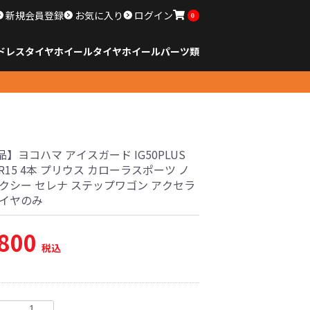
新規会員登録
お気に入り
ログイン
0
ドレスタイヤホイール
タイヤ
ホイール
パーツ類
のサイズ
ンチ以下
チ
チ
チ
チ
チ
チ
チ
チ
ンチ以上
すべてのサイズ
14インチ以下
15インチ
16インチ
17インチ
18インチ
19インチ
20インチ
21インチ
22インチ
23インチ以上
すべてのサイズ
14インチ以下
15インチ
16インチ
17インチ
18インチ
19インチ
20インチ
21インチ
22インチ
23インチ以上
すべてのパーツ
】ヨコハマ アイスガード IG50PLUS
65R15 4本 プリウス カローラスポーツ ノ
ォクシー セレナ ステップワゴン アクセラ
タイヤのみ
,800
税込