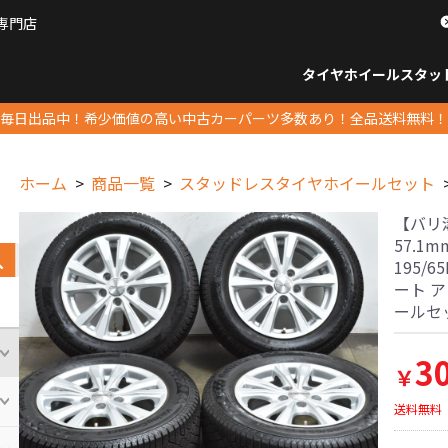
専門店
パーツ販売ナンバーワン
タイヤホイール
スタッ
すべてのサイズ
14インチ以下
15インチ
16インチ
17インチ
18インチ
19インチ
20インチ
21インチ
22インチ
23インチ以上
すべて
14イ
15イン
16イン
17イン
18イン
19イン
20イン
21イン
22イン
23イ
毎日出品中！希少価値の高い中古カーパーツ多数あり！全品送料無料！
ホーム
商品一覧
スタッドレスタイヤホイールセット
【バリ溝】
57.1
195/
ート ア
ールセ
3
￥
送料無料