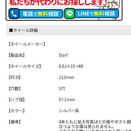
■ホイール詳細
【ホイールメーカー】
【製品名】
Dorf
【ホイールサイズ】
6.0J×15 +48
【PCD】
112mm
【穴数】
5穴
【ハブ径】
57.1mm
【カラー】
シルバー系
【備考】
4本ともに拡大写真ほどの傷やダスト
立つような傷は見られません。
まだまだお使いいただけるかと思いま