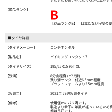
B
【商品ランク】
【商品ランクB】：目立たない程度の
■タイヤ詳細
【タイヤメーカー】
コンチネンタル
【製品名】
バイキングコンタクト7
【タイヤサイズ】
195/65R15 95T XL
【残溝】
8分山程度 (バリ溝)
残り溝センター付近6.5mm程度
プラットフォームより3.5mm程度
【製造年】
2021年 28週製造タイヤ
【備考】
使用僅かのバリ溝です。
製造より若干の年数が経っているため
態は良好です。