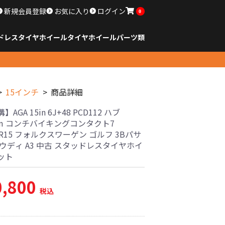
新規会員登録
お気に入り
ログイン
0
ドレスタイヤホイール
タイヤ
ホイール
パーツ類
のサイズ
ンチ以下
チ
チ
チ
チ
チ
チ
チ
チ
ンチ以上
すべてのサイズ
14インチ以下
15インチ
16インチ
17インチ
18インチ
19インチ
20インチ
21インチ
22インチ
23インチ以上
すべてのサイズ
14インチ以下
15インチ
16インチ
17インチ
18インチ
19インチ
20インチ
21インチ
22インチ
23インチ以上
すべてのパーツ
15インチ
商品詳細
AGA 15in 6J+48 PCD112 ハブ
mm コンチバイキングコンタクト7
65R15 フォルクスワーゲン ゴルフ 3Bパサ
ウディ A3 中古 スタッドレスタイヤホイ
ット
0,800
税込