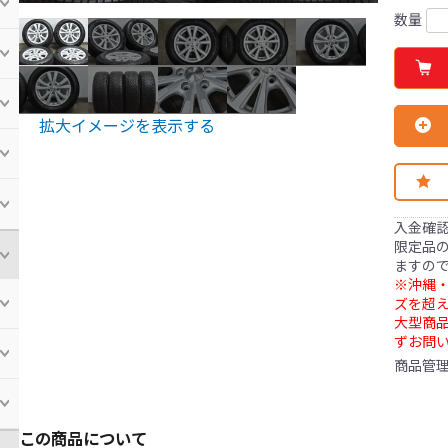
数量
拡大イメージを表示する
入金確
限定品の
ますの
※沖縄・
ズを超え
大型商
ずお問
商品管
この商品について