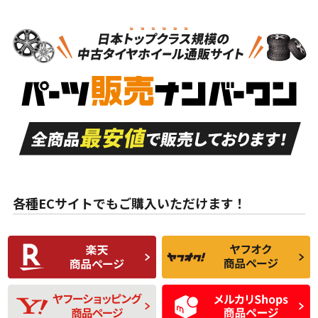
N
N
スタッドレスタイヤホイールセット
15インチ
＞
新品・新品未使用品
新品・新品未使用品
新車外し品（新古
S
S
新車外し品（新古
品）、イボ・ライン
品）
付き
走行距離も少なく、
走行距離も少なく、
A
A
目立つ傷もほとんど
非常に状態の良い中
ない中古品
古品
目立たない程度の使
走行距離・偏磨耗は
B
B
用傷があるが、良質
少ない、劣化のほと
な中古品
んどない中古品
各種ECサイトでもご購入いただけます！
使用感や傷があり、
偏磨耗・劣化は感じ
C
C
比較的きれいな中古
られるが、使用に問
品
題のない中古品
残り溝も少なく、偏
使用感や目立つ傷が
D
D
磨耗がみられ、短期
あり、一般的な中古
間使用できるくらい
品
の中古品