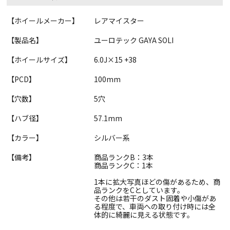
【ホイールメーカー】
レアマイスター
【製品名】
ユーロテック GAYA SOLI
【ホイールサイズ】
6.0J×15 +38
【PCD】
100mm
【穴数】
5穴
【ハブ径】
57.1mm
【カラー】
シルバー系
【備考】
商品ランクB：3本
商品ランクC：1本
1本に拡大写真ほどの傷があるため、商
品ランクをCとしています。
その他は若干のダスト固着や小傷があ
る程度で、車両への取り付け時には全
体的に綺麗に見える状態です。