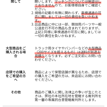
関して
願いします。
マッチングについては保証はし
ておりません
ので、お客様様自身でご確認く
ださい。
規格の記載の有無に関わらず、
車検通過の可
否に関しましては一切の責任を負いかねま
す。
出品商品に中には一部、競技用パーツや一般
公道走行不可の商品も含まれておりますが、
上記2.同様に車検通過の可否に関しましては
一切の責任を負いかねます。
大型商品をご
トラック用タイヤやバンパーなどの
大型商品
購入される場
（200サイズを超えるもの）は送料が別途お
合
見積り
となります。必ずご注文前にお問い合
わせください。
店頭での購入
商品によって保管店舗が異なるため、店頭で
をご希望の方
の購入をご希望の方は、来店前にお問い合わ
へ
せください。
その他
商品のご購入に関し法律上の争いが生じたと
きは、弊社の本社所在地を管轄する裁判所を
第一審の専属的合意管轄裁判所とします。