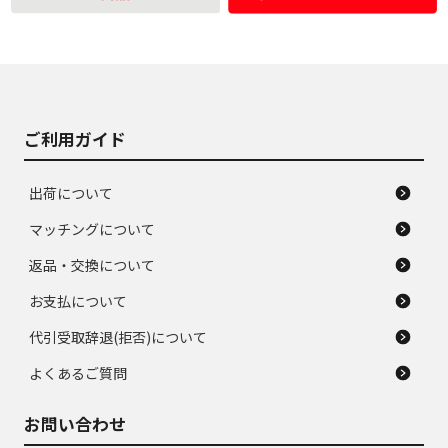
使用感や大きな傷が
即タイヤ交換レベル
J
J
あり、落ちない汚れ
のタイヤ。ジャンク
がある。ジャンク品
品
ご利用ガイド
出荷について
マッチングについて
返品・交換について
お支払について
代引受取辞退(拒否)について
よくあるご質問
お問い合わせ