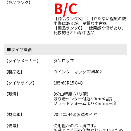
B/C
【商品ランク】
【商品ランクB】：目立たない程度の使
用傷はあるが、良質な中古品
【商品ランクC】：使用感や傷があり、
比較的きれいな中古品
■タイヤ詳細
【タイヤメーカー】
ダンロップ
【製品名】
ウインターマックスWM02
【タイヤサイズ】
185/60R15 84Q
【残溝】
9分山程度 (バリ溝)
残り溝センター付近8.0mm程度
プラットフォームより3.5mm程度
【製造年】
2021年 44週製造タイヤ
【備考】
使用僅かのバリ溝です。
製造より若干の年数が経っているため