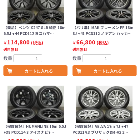
【美品】ベンツ X247 GLB 純正 18in
【バリ溝】MAK ブレーメン FF 18in
6.5J +44 PCD112 ヨコハマ…
8J +41 PCD112 ノキアン ハッカ…
114,800
66,800
(税込)
(税込)
￥
￥
送料無料
送料無料
数量
数量
カートに入れる
カートに入れる
【程度良好】HUMANLINE 16in 6.5J
【程度良好】VELVA 17in 7J +47
+38 PCD114.3 アイスナビ7…
PCD114.3 ブリザックDM-V2 2…