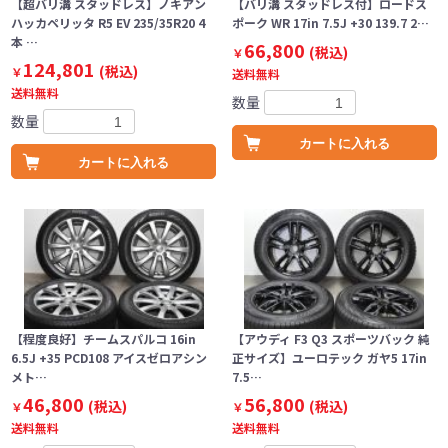
【超バリ溝 スタッドレス】ノキアン
【バリ溝 スタッドレス付】ロードス
ハッカペリッタ R5 EV 235/35R20 4
ポーク WR 17in 7.5J +30 139.7 2…
本 …
66,800
(税込)
￥
124,801
(税込)
￥
送料無料
送料無料
数量
数量
カートに入れる
カートに入れる
【程度良好】チームスパルコ 16in
【アウディ F3 Q3 スポーツバック 純
6.5J +35 PCD108 アイスゼロアシン
正サイズ】ユーロテック ガヤ5 17in
メト…
7.5…
46,800
56,800
(税込)
(税込)
￥
￥
送料無料
送料無料