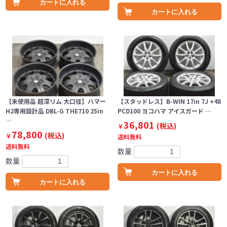
カートに入れる
カートに入れる
【未使用品 超深リム 大口径】ハマー
【スタッドレス】B-WIN 17in 7J +48
H2専用設計品 DBL-G THE710 25in
PCD100 ヨコハマ アイスガード …
…
36,801
(税込)
￥
78,800
(税込)
￥
送料無料
送料無料
数量
数量
カートに入れる
カートに入れる