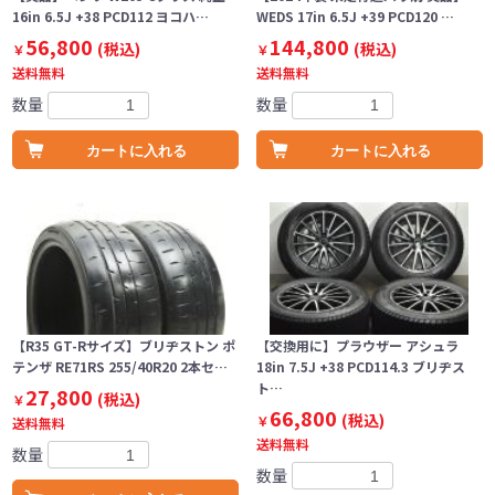
16in 6.5J +38 PCD112 ヨコハ…
WEDS 17in 6.5J +39 PCD120 …
56,800
144,800
(税込)
(税込)
￥
￥
送料無料
送料無料
数量
数量
カートに入れる
カートに入れる
【R35 GT-Rサイズ】ブリヂストン ポ
【交換用に】プラウザー アシュラ
テンザ RE71RS 255/40R20 2本セ…
18in 7.5J +38 PCD114.3 ブリヂス
ト…
27,800
(税込)
￥
66,800
(税込)
￥
送料無料
送料無料
数量
数量