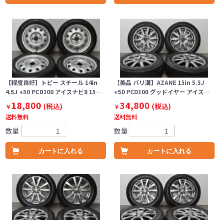
【程度良好】トピー スチール 14in
【美品 バリ溝】AZANE 15in 5.5J
4.5J +50 PCD100 アイスナビ8 15…
+50 PCD100 グッドイヤー アイス…
18,800
34,800
(税込)
(税込)
￥
￥
送料無料
送料無料
数量
数量
カートに入れる
カートに入れる