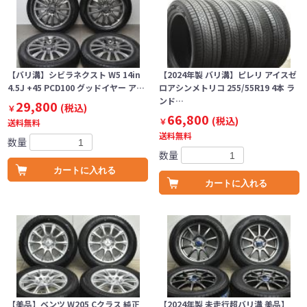
【バリ溝】シビラネクスト W5 14in
【2024年製 バリ溝】ピレリ アイスゼ
4.5J +45 PCD100 グッドイヤー ア…
ロアシンメトリコ 255/55R19 4本 ラ
ンド…
29,800
(税込)
￥
66,800
(税込)
￥
送料無料
送料無料
数量
数量
カートに入れる
カートに入れる
【美品】ベンツ W205 Cクラス 純正
【2024年製 未走行超バリ溝 美品】