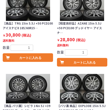
【美品】TRG 15in 5.5J +50 PCD100
【程度良好品】AZANE 15in 5.5J
アイスナビ8 185/60R15…
+50 PCD100 グッドイヤー アイス
ナ…
30,800
(税込)
￥
28,800
(税込)
￥
送料無料
送料無料
数量
数量
カートに入れる
カートに入れる
【美品 バリ溝】シビラ 14in 5J +39
【バリ溝 美品】EXPLODE 15in 5.5J