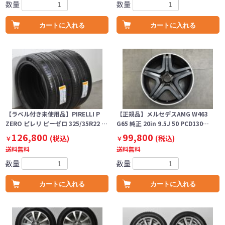
数量
数量
カートに入れる
カートに入れる
【ラベル付き未使用品】PIRELLI P
【正規品】メルセデスAMG W463
ZERO ピレリ ピーゼロ 325/35R22 …
G65 純正 20in 9.5J 50 PCD130…
126,800
99,800
(税込)
(税込)
￥
￥
送料無料
送料無料
数量
数量
カートに入れる
カートに入れる