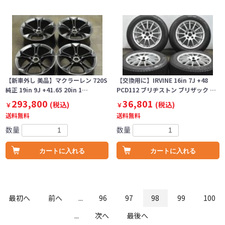
【新車外し 美品】マクラーレン 720S
【交換用に】IRVINE 16in 7J +48
純正 19in 9J +41.65 20in 1…
PCD112 ブリヂストン ブリザック …
293,800
36,801
(税込)
(税込)
￥
￥
送料無料
送料無料
数量
数量
カートに入れる
カートに入れる
最初へ
前へ
...
96
97
98
99
100
...
次へ
最後へ