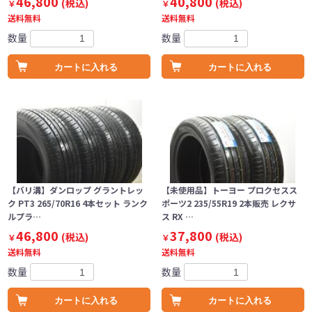
46,800
40,800
(税込)
(税込)
￥
￥
送料無料
送料無料
数量
数量
カートに入れる
カートに入れる
【バリ溝】ダンロップ グラントレッ
【未使用品】トーヨー プロクセスス
ク PT3 265/70R16 4本セット ランク
ポーツ2 235/55R19 2本販売 レクサ
ルプラ…
ス RX …
46,800
37,800
(税込)
(税込)
￥
￥
送料無料
送料無料
数量
数量
カートに入れる
カートに入れる