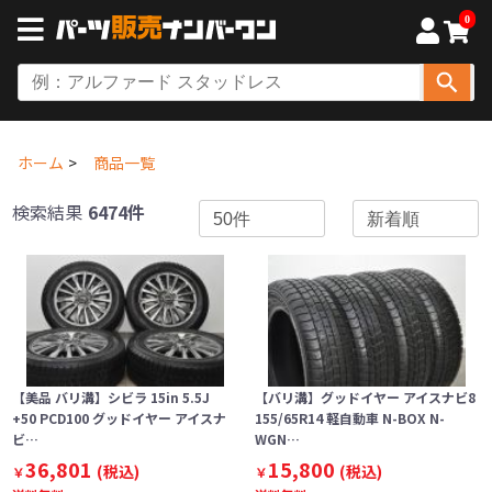
0
ホーム
商品一覧
検索結果
6474件
【美品 バリ溝】シビラ 15in 5.5J
【バリ溝】グッドイヤー アイスナビ8
+50 PCD100 グッドイヤー アイスナ
155/65R14 軽自動車 N-BOX N-
ビ…
WGN…
36,801
15,800
(税込)
(税込)
￥
￥