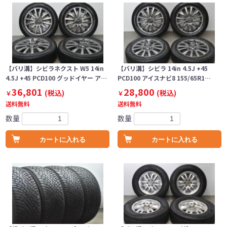
【バリ溝】シビラネクスト W5 14in
【バリ溝】シビラ 14in 4.5J +45
4.5J +45 PCD100 グッドイヤー ア…
PCD100 アイスナビ8 155/65R1…
36,801
28,800
(税込)
(税込)
￥
￥
送料無料
送料無料
数量
数量
カートに入れる
カートに入れる