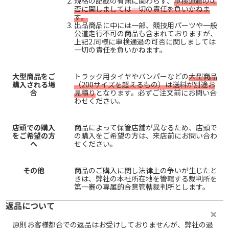
規格の記載の有無に関わらず、
車検通過の可
否に関しましては一切の責任を負いかねま
す。
出品商品に中には一部、競技用パーツや一般
公道走行不可の商品も含まれておりますが、
上記2.同様に車検通過の可否に関しましては
一切の責任を負いかねます。
大型商品をご
トラック用タイヤやバンパーなどの
大型商品
購入される場
（200サイズを超えるもの）は送料が別途お
合
見積り
となります。必ずご注文前にお問い合
わせください。
店頭での購入
商品によって保管店舗が異なるため、店頭で
をご希望の方
の購入をご希望の方は、来店前にお問い合わ
へ
せください。
その他
商品のご購入に関し法律上の争いが生じたと
きは、弊社の本社所在地を管轄する裁判所を
第一審の専属的合意管轄裁判所とします。
返品について
原則お客様都合での返品はお受けしておりませんが、弊社の過