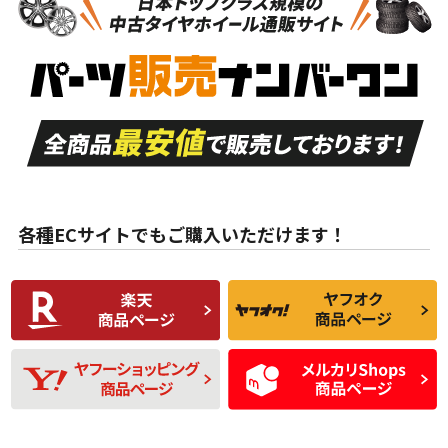
新車外し品（新古
S
S
新車外し品（新古
品）、イボ・ライン
品）
付き
走行距離も少なく、
走行距離も少なく、
A
A
目立つ傷もほとんど
非常に状態の良い中
ない中古品
古品
目立たない程度の使
走行距離・偏磨耗は
B
B
用傷があるが、良質
少ない、劣化のほと
な中古品
んどない中古品
各種ECサイトでもご購入いただけます！
使用感や傷があり、
偏磨耗・劣化は感じ
C
C
比較的きれいな中古
られるが、使用に問
品
題のない中古品
残り溝も少なく、偏
使用感や目立つ傷が
D
D
磨耗がみられ、短期
あり、一般的な中古
間使用できるくらい
品
の中古品
使用感や大きな傷が
即タイヤ交換レベル