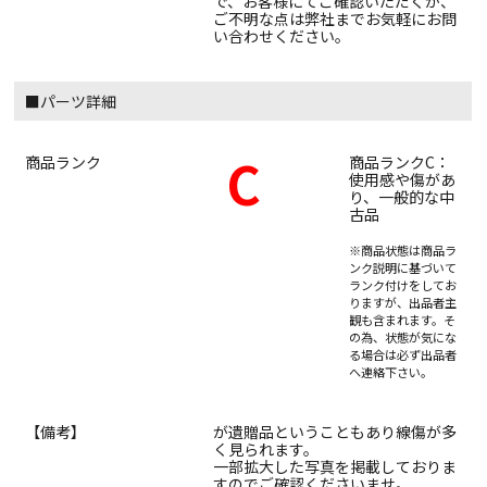
で、お客様にてご確認いただくか、
ご不明な点は弊社までお気軽にお問
い合わせください。
■パーツ詳細
C
商品ランク
商品ランクC：
使用感や傷があ
り、一般的な中
古品
※商品状態は商品ラ
ンク説明に基づいて
ランク付けをしてお
りますが、出品者主
観も含まれます。そ
の為、状態が気にな
る場合は必ず出品者
へ連絡下さい。
【備考】
が遺贈品ということもあり線傷が多
く見られます。
一部拡大した写真を掲載しておりま
すのでご確認くださいませ。