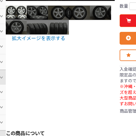
数量
拡大イメージを表示する
入金確
限定品の
ますの
※沖縄・
ズを超え
大型商
ずお問
商品管
この商品について