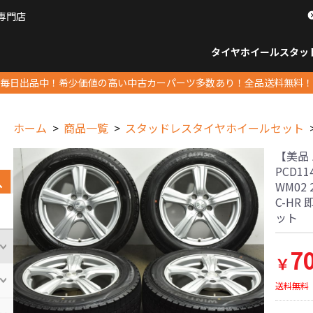
専門店
パーツ販売ナンバーワン
タイヤホイール
スタッ
すべてのサイズ
14インチ以下
15インチ
16インチ
17インチ
18インチ
19インチ
20インチ
21インチ
22インチ
23インチ以上
すべて
14イ
15イン
16イン
17イン
18イン
19イン
20イン
21イン
22イン
23イ
毎日出品中！希少価値の高い中古カーパーツ多数あり！全品送料無料！
ホーム
商品一覧
スタッドレスタイヤホイールセット
【美品 バ
PCD1
WM02
C-HR
ット
7
￥
送料無料