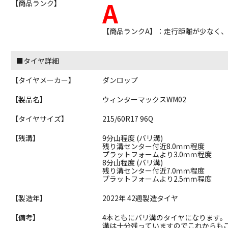
A
【商品ランク】
【商品ランクA】：走行距離が少なく
■タイヤ詳細
【タイヤメーカー】
ダンロップ
【製品名】
ウィンターマックスWM02
【タイヤサイズ】
215/60R17 96Q
【残溝】
9分山程度 (バリ溝)
残り溝センター付近8.0ｍｍ程度
プラットフォームより3.0ｍｍ程度
8分山程度 (バリ溝)
残り溝センター付近7.0ｍｍ程度
プラットフォームより2.5ｍｍ程度
【製造年】
2022年 42週製造タイヤ
【備考】
4本ともにバリ溝のタイヤになります。
溝は十分残っていますのでこれからも