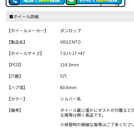
■ホイール詳細
【ホイールメーカー】
ダンロップ
【製品名】
VIOLENTO
【ホイールサイズ】
7.0J×17 +47
【PCD】
114.3mm
【穴数】
5穴
【ハブ径】
60.0mm
【カラー】
シルバー系
【備考】
ホイール裏に僅かにダストの付着など
な傷等は無く美品です。
※保管時の微細な傷等はご了承くださ