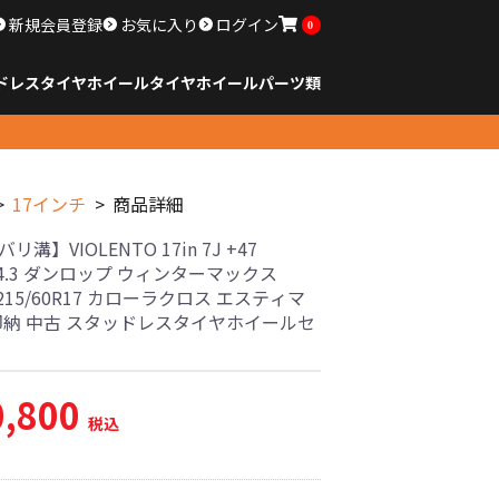
新規会員登録
お気に入り
ログイン
0
ドレスタイヤホイール
タイヤ
ホイール
パーツ類
のサイズ
ンチ以下
チ
チ
チ
チ
チ
チ
チ
チ
ンチ以上
すべてのサイズ
14インチ以下
15インチ
16インチ
17インチ
18インチ
19インチ
20インチ
21インチ
22インチ
23インチ以上
すべてのサイズ
14インチ以下
15インチ
16インチ
17インチ
18インチ
19インチ
20インチ
21インチ
22インチ
23インチ以上
すべてのパーツ
17インチ
商品詳細
リ溝】VIOLENTO 17in 7J +47
14.3 ダンロップ ウィンターマックス
 215/60R17 カローラクロス エスティマ
 即納 中古 スタッドレスタイヤホイールセ
0,800
税込