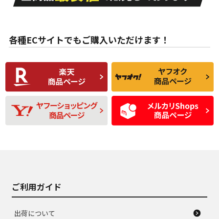
目立たない程度の使
走行距離・偏磨耗は
B
B
用傷があるが、良質
少ない、劣化のほと
な中古品
んどない中古品
各種ECサイトでもご購入いただけます！
使用感や傷があり、
偏磨耗・劣化は感じ
C
C
比較的きれいな中古
られるが、使用に問
品
題のない中古品
残り溝も少なく、偏
使用感や目立つ傷が
D
D
磨耗がみられ、短期
あり、一般的な中古
間使用できるくらい
品
の中古品
使用感や大きな傷が
即タイヤ交換レベル
J
J
あり、落ちない汚れ
のタイヤ。ジャンク
がある。ジャンク品
品
ご利用ガイド
出荷について