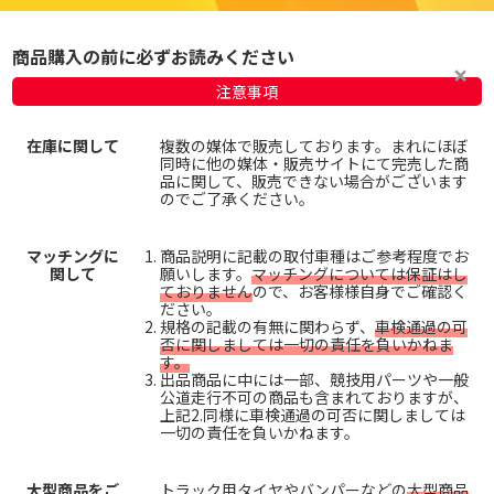
商品購入の前に必ずお読みください
注意事項
在庫に関して
複数の媒体で販売しております。まれにほぼ
同時に他の媒体・販売サイトにて完売した商
品に関して、販売できない場合がございます
のでご了承ください。
マッチングに
商品説明に記載の取付車種はご参考程度でお
関して
願いします。
マッチングについては保証はし
ておりません
ので、お客様様自身でご確認く
ださい。
規格の記載の有無に関わらず、
車検通過の可
否に関しましては一切の責任を負いかねま
す。
出品商品に中には一部、競技用パーツや一般
公道走行不可の商品も含まれておりますが、
上記2.同様に車検通過の可否に関しましては
一切の責任を負いかねます。
大型商品をご
トラック用タイヤやバンパーなどの
大型商品