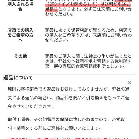
購入される場
（200サイズを超えるもの）は送料が別途お
合
見積り
となります。必ずご注文前にお問い合
わせください。
店頭での購入
商品によって保管店舗が異なるため、店頭で
をご希望の方
の購入をご希望の方は、来店前にお問い合わ
へ
せください。
その他
商品のご購入に関し法律上の争いが生じたと
きは、弊社の本社所在地を管轄する裁判所を
第一審の専属的合意管轄裁判所とします。
返品について
原則お客様都合での返品はお受けしておりませんが、弊社の過
失による返品の場合は、商品代を商品と引き換えをもってご返
金させていただきます。
取付工賃等、その他費用の保証は致しかねますので、必ず取
付・装着をする前にご連絡をお願いいたします。