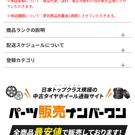
※保証金額について：商品代金、送料、振込手数料の合計額を上限とさせ
ていただきます。
※保証期間について：原則商品到着後1週間とさせていただきます。
商品ランクの説明
※商品ランクは出品者の主観により判断しておりますので、あら
配送スケジュールについて
かじめご了承ください。
登録カテゴリ
ホイールランク
タイヤランク
タイヤのみ
N
N
タイヤのみ
19インチ
＞
新品・新品未使用品
新品・新品未使用品
新車外し品（新古
S
S
新車外し品（新古
品）、イボ・ライン
品）
付き
走行距離も少なく、
走行距離も少なく、
A
A
目立つ傷もほとんど
非常に状態の良い中
ない中古品
古品