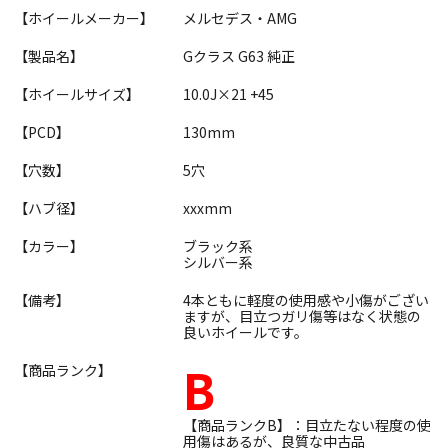
【ホイールメーカー】
メルセデス・AMG
【製品名】
Gクラス G63 純正
【ホイールサイズ】
10.0J×21 +45
【PCD】
130mm
【穴数】
5穴
【ハブ径】
xxxmm
【カラー】
ブラック系
シルバー系
【備考】
4本ともに軽度の使用感や小傷がござい
ますが、目立つガリ傷等はなく状態の
良いホイールです。
B
【商品ランク】
【商品ランクB】：目立たない程度の使
用傷はあるが、良質な中古品