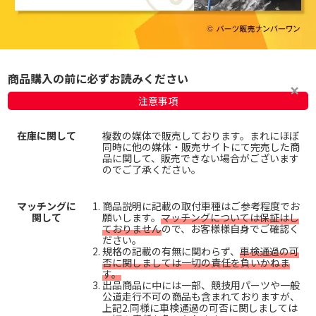
商品購入の前に必ずお読みください
注意事項
在庫に関して
複数の媒体で販売しております。まれにほぼ
同時に他の媒体・販売サイトにて完売した商
品に関して、販売できない場合がございます
のでご了承ください。
マッチングに
商品説明に記載の取付車種はご参考程度でお
関して
願いします。
マッチングについては保証はし
ておりません
ので、お客様様自身でご確認く
ださい。
規格の記載の有無に関わらず、
車検通過の可
否に関しましては一切の責任を負いかねま
す。
出品商品に中には一部、競技用パーツや一般
公道走行不可の商品も含まれておりますが、
上記2.同様に車検通過の可否に関しましては