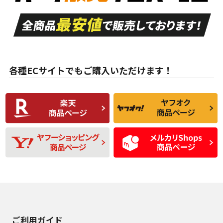
走行距離も少なく、
走行距離も少なく、
A
A
目立つ傷もほとんど
非常に状態の良い中
ない中古品
古品
目立たない程度の使
走行距離・偏磨耗は
B
B
用傷があるが、良質
少ない、劣化のほと
な中古品
んどない中古品
各種ECサイトでもご購入いただけます！
使用感や傷があり、
偏磨耗・劣化は感じ
C
C
比較的きれいな中古
られるが、使用に問
品
題のない中古品
残り溝も少なく、偏
使用感や目立つ傷が
D
D
磨耗がみられ、短期
あり、一般的な中古
間使用できるくらい
品
の中古品
使用感や大きな傷が
即タイヤ交換レベル
J
J
あり、落ちない汚れ
のタイヤ。ジャンク
がある。ジャンク品
品
ご利用ガイド