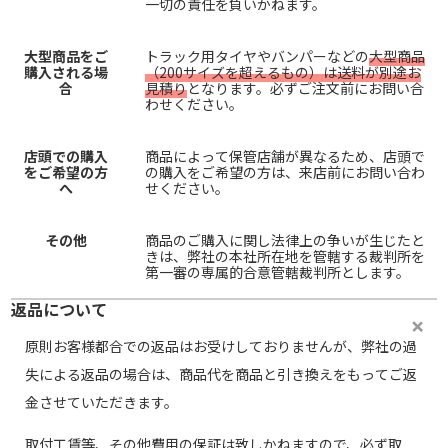
一切の責任を負いかねます。
大型商品をご
トラック用タイヤやバンパーなどの
大型商品
購入される場
（200サイズを超えるもの）は送料が別途お
合
見積り
となります。必ずご注文前にお問い合
わせください。
店頭での購入
商品によって保管店舗が異なるため、店頭で
をご希望の方
の購入をご希望の方は、来店前にお問い合わ
へ
せください。
その他
商品のご購入に関し法律上の争いが生じたと
きは、弊社の本社所在地を管轄する裁判所を
第一審の専属的合意管轄裁判所とします。
返品について
原則お客様都合での返品はお受けしておりませんが、弊社の過
失による返品の場合は、商品代を商品と引き換えをもってご返
金させていただきます。
取付工賃等、その他費用の保証は致しかねますので、必ず取