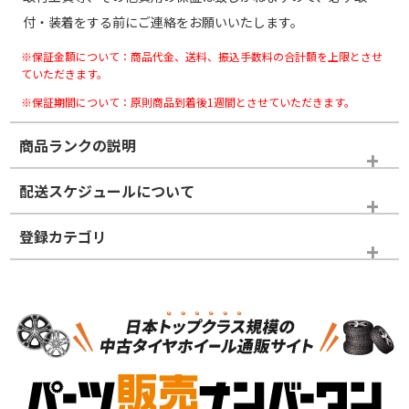
付・装着をする前にご連絡をお願いいたします。
※保証金額について：商品代金、送料、振込手数料の合計額を上限とさせ
ていただきます。
※保証期間について：原則商品到着後1週間とさせていただきます。
商品ランクの説明
※商品ランクは出品者の主観により判断しておりますので、あら
配送スケジュールについて
かじめご了承ください。
登録カテゴリ
ホイールランク
タイヤランク
ホイールのみ
N
N
ホイールのみ
21インチ
＞
新品・新品未使用品
新品・新品未使用品
新車外し品（新古
S
S
新車外し品（新古
品）、イボ・ライン
品）
付き