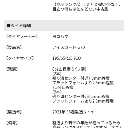
【商品ランクA】：走行距離が少なく、
目立つ傷もほとんどない中古品
■タイヤ詳細
【タイヤメーカー】
ヨコハマ
【製品名】
アイスガードiG70
【タイヤサイズ】
195/65R15 91Q
【残溝】
8分山程度 (バリ溝)
(2本)
残り溝センター付近7.0mm程度
プラットフォームより2.5mm程度
7.5分山程度
(2本)
残り溝センター付近6.5mm程度
プラットフォームより2.0mm程度
【製造年】
2021年 36週製造タイヤ
【備考】
製造より若干の年数が経っているため
商品ランクをBとしていますが、大きく