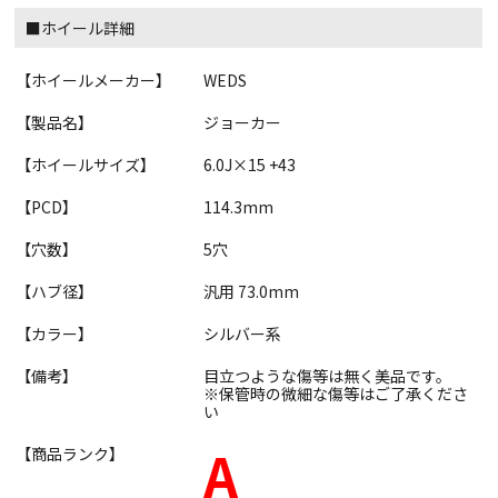
■ホイール詳細
【ホイールメーカー】
WEDS
【製品名】
ジョーカー
【ホイールサイズ】
6.0J×15 +43
【PCD】
114.3mm
【穴数】
5穴
【ハブ径】
汎用 73.0mm
【カラー】
シルバー系
【備考】
目立つような傷等は無く美品です。
※保管時の微細な傷等はご了承くださ
い
A
【商品ランク】