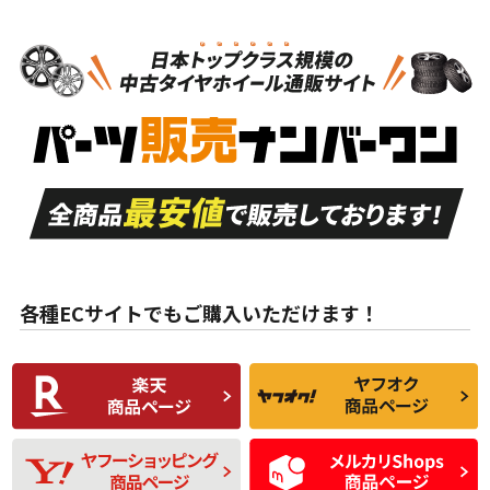
N
N
スタッドレスタイヤホイールセット
15インチ
＞
新品・新品未使用品
新品・新品未使用品
新車外し品（新古
S
S
新車外し品（新古
品）、イボ・ライン
品）
付き
走行距離も少なく、
走行距離も少なく、
A
A
目立つ傷もほとんど
非常に状態の良い中
ない中古品
古品
目立たない程度の使
走行距離・偏磨耗は
B
B
用傷があるが、良質
少ない、劣化のほと
な中古品
んどない中古品
各種ECサイトでもご購入いただけます！
使用感や傷があり、
偏磨耗・劣化は感じ
C
C
比較的きれいな中古
られるが、使用に問
品
題のない中古品
残り溝も少なく、偏
使用感や目立つ傷が
D
D
磨耗がみられ、短期
あり、一般的な中古
間使用できるくらい
品
の中古品