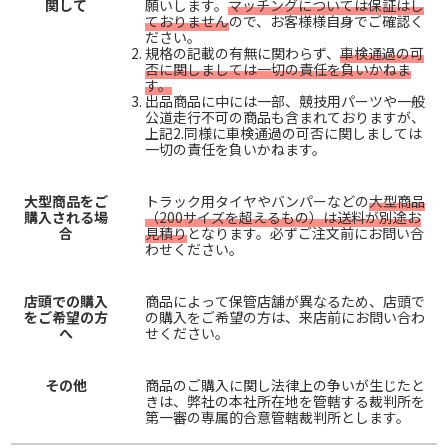
関して
願いします。
マッチングについては保証はし
ておりません
ので、お客様様自身でご確認く
ださい。
規格の記載の有無に関わらず、
車検通過の可
否に関しましては一切の責任を負いかねま
す。
出品商品に中には一部、競技用パーツや一般
公道走行不可の商品も含まれておりますが、
上記2.同様に車検通過の可否に関しましては
一切の責任を負いかねます。
大型商品をご
トラック用タイヤやバンパーなどの
大型商品
購入される場
（200サイズを超えるもの）は送料が別途お
合
見積り
となります。必ずご注文前にお問い合
わせください。
店頭での購入
商品によって保管店舗が異なるため、店頭で
をご希望の方
の購入をご希望の方は、来店前にお問い合わ
へ
せください。
その他
商品のご購入に関し法律上の争いが生じたと
きは、弊社の本社所在地を管轄する裁判所を
第一審の専属的合意管轄裁判所とします。