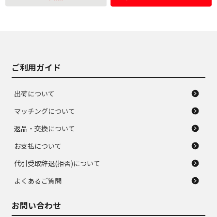
使用感や大きな傷が
即タイヤ交換レベル
J
J
あり、落ちない汚れ
のタイヤ。ジャンク
がある。ジャンク品
品
ご利用ガイド
出荷について
マッチングについて
返品・交換について
お支払について
代引受取辞退(拒否)について
よくあるご質問
お問い合わせ