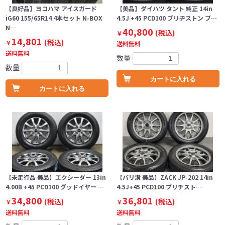
【良好品】ヨコハマ アイスガード
【美品】ダイハツ タント 純正 14in
iG60 155/65R14 4本セット N-BOX
4.5J +45 PCD100 ブリヂストン ブ…
N…
40,800
(税込)
￥
14,801
(税込)
￥
送料無料
送料無料
数量
数量
カートに入れる
カートに入れる
【未走行品 美品】エクシーダー 13in
【バリ溝 美品】ZACK JP-202 14in
4.00B +45 PCD100 グッドイヤー …
4.5J+45 PCD100 ブリヂスト…
34,800
36,801
(税込)
(税込)
￥
￥
送料無料
送料無料