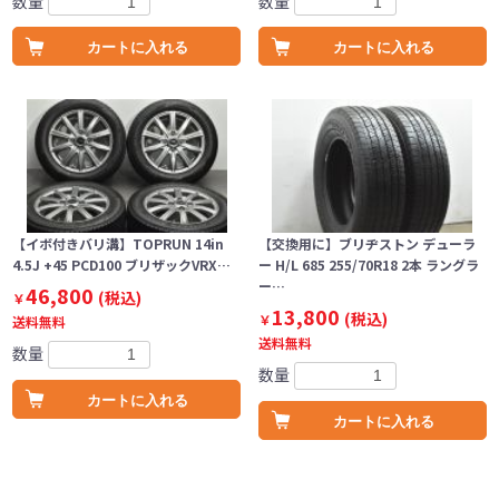
数量
数量
カートに入れる
カートに入れる
【イボ付きバリ溝】TOPRUN 14in
【交換用に】ブリヂストン デューラ
4.5J +45 PCD100 ブリザックVRX…
ー H/L 685 255/70R18 2本 ラングラ
ー…
46,800
(税込)
￥
13,800
(税込)
￥
送料無料
送料無料
数量
数量
カートに入れる
カートに入れる