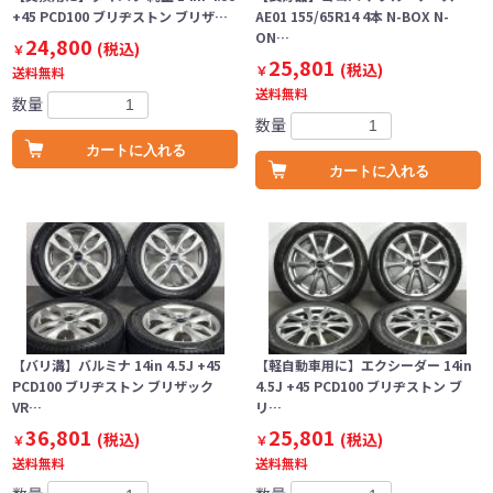
+45 PCD100 ブリヂストン ブリザ…
AE01 155/65R14 4本 N-BOX N-
ON…
24,800
(税込)
￥
25,801
(税込)
￥
送料無料
送料無料
数量
数量
カートに入れる
カートに入れる
【バリ溝】バルミナ 14in 4.5J +45
【軽自動車用に】エクシーダー 14in
PCD100 ブリヂストン ブリザック
4.5J +45 PCD100 ブリヂストン ブ
VR…
リ…
36,801
25,801
(税込)
(税込)
￥
￥
送料無料
送料無料