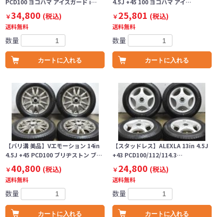
PCD100 ヨコハマ アイスガード i…
4.5J +45 100 ヨコハマ アイ…
34,800
25,801
(税込)
(税込)
￥
￥
送料無料
送料無料
数量
数量
カートに入れる
カートに入れる
【バリ溝 美品】Vエモーション 14in
【スタッドレス】ALEXLA 13in 4.5J
4.5J +45 PCD100 ブリヂストン ブ…
+43 PCD100/112/114.3…
40,800
24,800
(税込)
(税込)
￥
￥
送料無料
送料無料
数量
数量
カートに入れる
カートに入れる