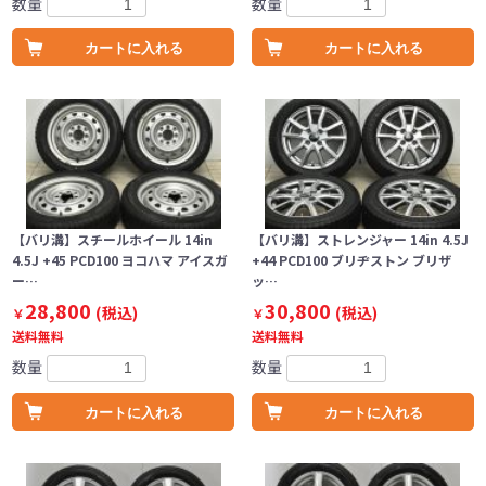
数量
数量
カートに入れる
カートに入れる
【バリ溝】スチールホイール 14in
【バリ溝】ストレンジャー 14in 4.5J
4.5J +45 PCD100 ヨコハマ アイスガ
+44 PCD100 ブリヂストン ブリザ
ー…
ッ…
28,800
30,800
(税込)
(税込)
￥
￥
送料無料
送料無料
数量
数量
カートに入れる
カートに入れる