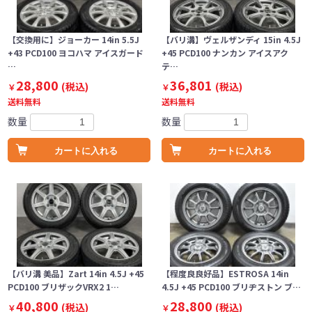
【交換用に】ジョーカー 14in 5.5J
【バリ溝】ヴェルザンディ 15in 4.5J
+43 PCD100 ヨコハマ アイスガード
+45 PCD100 ナンカン アイスアク
…
テ…
28,800
36,801
(税込)
(税込)
￥
￥
送料無料
送料無料
数量
数量
カートに入れる
カートに入れる
【バリ溝 美品】Zart 14in 4.5J +45
【程度良良好品】ESTROSA 14in
PCD100 ブリザックVRX2 1…
4.5J +45 PCD100 ブリヂストン ブ…
40,800
28,800
(税込)
(税込)
￥
￥