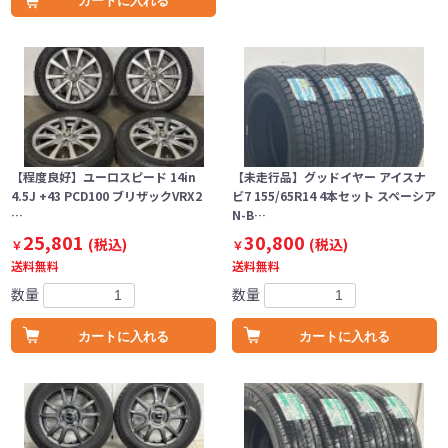
カートに入れる
【程度良好】ユーロスピード 14in
【未走行品】グッドイヤー アイスナ
4.5J +43 PCD100 ブリザックVRX2
ビ7 155/65R14 4本セット スペーシア
…
N-B…
25,801
30,800
(税込)
(税込)
￥
￥
送料無料
送料無料
数量
数量
カートに入れる
カートに入れる