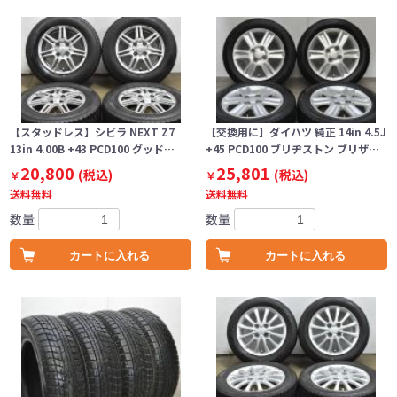
【スタッドレス】シビラ NEXT Z7
【交換用に】ダイハツ 純正 14in 4.5J
13in 4.00B +43 PCD100 グッド…
+45 PCD100 ブリヂストン ブリザ…
20,800
25,801
(税込)
(税込)
￥
￥
送料無料
送料無料
数量
数量
カートに入れる
カートに入れる