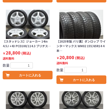
【スタッドレス】ジョーカー 14in
【2025年製 バリ溝】ダンロップ ウイ
4.5J +43 PCD100/114.3 ブリヂス…
ンターマックス WM02 155/65R14 4
本…
28,800
(税込)
￥
20,800
(税込)
￥
送料無料
送料無料
数量
数量
カートに入れる
カートに入れる