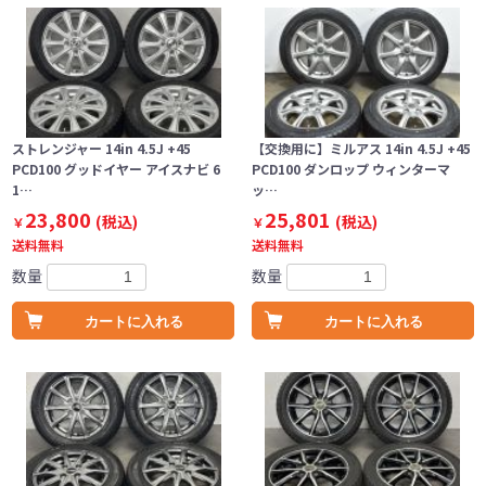
ストレンジャー 14in 4.5J +45
【交換用に】ミルアス 14in 4.5J +45
PCD100 グッドイヤー アイスナビ 6
PCD100 ダンロップ ウィンターマ
1…
ッ…
23,800
25,801
(税込)
(税込)
￥
￥
送料無料
送料無料
数量
数量
カートに入れる
カートに入れる