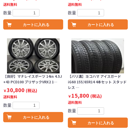
送料無料
送料無料
数量
数量
カートに入れる
カートに入れる
【良好】マナレイスポーツ 14in 4.5J
【バリ溝】ヨコハマ アイスガード
+43 PCD100 ブリザックVRX2 1…
iG60 155/65R14 4本セット スタッド
レス …
30,800
(税込)
￥
15,800
(税込)
￥
送料無料
送料無料
数量
数量
カートに入れる
カートに入れる