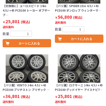
【交換用に】ユーロスピード 14in
【バリ溝】SPIDER 15in 4.5J +43
4.5J +45 PCD100 トーヨー オブザー
PCD100 ダンロップ ウィンターマ…
ブ…
56,800
(税込)
￥
25,801
(税込)
￥
送料無料
送料無料
数量
数量
カートに入れる
カートに入れる
【バリ溝】VENTO 14in 4.5J +43
【バリ溝】ロクサーニ 14in 4.5J +45
PCD100 ブリヂストン ブリザック …
PCD100 グッドイヤー アイスナビ7…
36,801
25,801
(税込)
(税込)
￥
￥
送料無料
送料無料