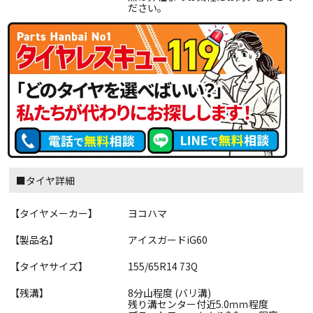
ださい。
■タイヤ詳細
【タイヤメーカー】
ヨコハマ
【製品名】
アイスガードiG60
【タイヤサイズ】
155/65R14 73Q
【残溝】
8分山程度 (バリ溝)
残り溝センター付近5.0ｍｍ程度