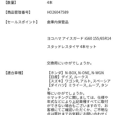
【数量】
4本
【商品管理番号】
HO26047589
【セールスポイント】
倉庫内保管品
ヨコハマ アイスガード iG60 155/65R14
スタッドレスタイヤ 4本セット
交換用にいかがでしょうか。
【適合車種】
【ホンダ】N-BOX, N-ONE, N-WGN
【日産】デイズ, ルークス
【スズキ】ワゴンR, アルト, スペーシア
【ダイハツ】ミライース, ムーブ, タン
ト
等にいかがでしょうか。
※マッチングに関しましては、仕様や
年式などにより上記車種すべてに取付
ができない場合もございますので、お
客様にてご確認いただくか、ご不明な
点は弊社までお気軽にお問い合わせく