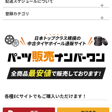
配送スケジュールについて
かじめご了承ください。
登録カテゴリ
ホイールランク
タイヤランク
スタッドレスタイヤのみ
N
N
スタッドレスタイヤのみ
14インチ以下
＞
新品・新品未使用品
新品・新品未使用品
新車外し品（新古
S
S
新車外し品（新古
品）、イボ・ライン
品）
付き
走行距離も少なく、
走行距離も少なく、
A
A
目立つ傷もほとんど
非常に状態の良い中
ない中古品
古品
目立たない程度の使
走行距離・偏磨耗は
B
B
用傷があるが、良質
少ない、劣化のほと
な中古品
んどない中古品
各種ECサイトでもご購入いただけます！
使用感や傷があり、
偏磨耗・劣化は感じ
C
C
比較的きれいな中古
られるが、使用に問