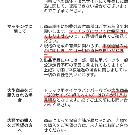
同時に他の媒体・販売サイトにて完売した商
品に関して、販売できない場合がございます
のでご了承ください。
マッチングに
商品説明に記載の取付車種はご参考程度でお
関して
願いします。
マッチングについては保証はし
ておりません
ので、お客様様自身でご確認く
ださい。
規格の記載の有無に関わらず、
車検通過の可
否に関しましては一切の責任を負いかねま
す。
出品商品に中には一部、競技用パーツや一般
公道走行不可の商品も含まれておりますが、
上記2.同様に車検通過の可否に関しましては
一切の責任を負いかねます。
大型商品をご
トラック用タイヤやバンパーなどの
大型商品
購入される場
（200サイズを超えるもの）は送料が別途お
合
見積り
となります。必ずご注文前にお問い合
わせください。
店頭での購入
商品によって保管店舗が異なるため、店頭で
をご希望の方
の購入をご希望の方は、来店前にお問い合わ
へ
せください。