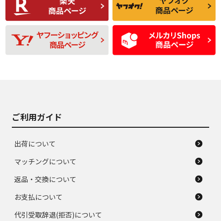
品
題のない中古品
残り溝も少なく、偏
使用感や目立つ傷が
D
D
磨耗がみられ、短期
あり、一般的な中古
間使用できるくらい
品
の中古品
使用感や大きな傷が
即タイヤ交換レベル
J
J
あり、落ちない汚れ
のタイヤ。ジャンク
がある。ジャンク品
品
ご利用ガイド
出荷について
マッチングについて
返品・交換について
お支払について
代引受取辞退(拒否)について