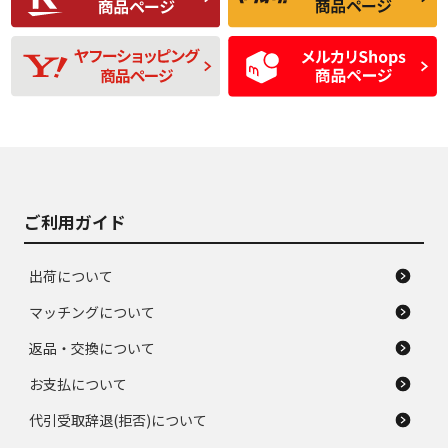
残り溝も少なく、偏
使用感や目立つ傷が
D
D
磨耗がみられ、短期
あり、一般的な中古
間使用できるくらい
品
の中古品
使用感や大きな傷が
即タイヤ交換レベル
J
J
あり、落ちない汚れ
のタイヤ。ジャンク
がある。ジャンク品
品
ご利用ガイド
出荷について
マッチングについて
返品・交換について
お支払について
代引受取辞退(拒否)について