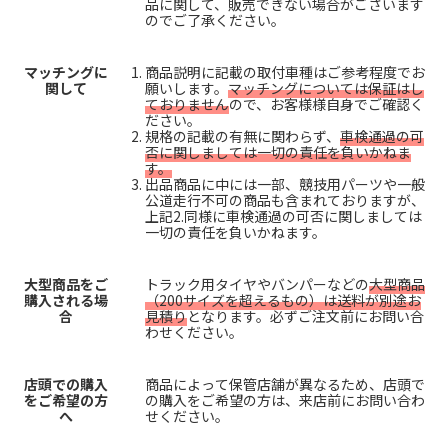
品に関して、販売できない場合がございます
のでご了承ください。
マッチングに
商品説明に記載の取付車種はご参考程度でお
関して
願いします。
マッチングについては保証はし
ておりません
ので、お客様様自身でご確認く
ださい。
規格の記載の有無に関わらず、
車検通過の可
否に関しましては一切の責任を負いかねま
す。
出品商品に中には一部、競技用パーツや一般
公道走行不可の商品も含まれておりますが、
上記2.同様に車検通過の可否に関しましては
一切の責任を負いかねます。
大型商品をご
トラック用タイヤやバンパーなどの
大型商品
購入される場
（200サイズを超えるもの）は送料が別途お
合
見積り
となります。必ずご注文前にお問い合
わせください。
店頭での購入
商品によって保管店舗が異なるため、店頭で
をご希望の方
の購入をご希望の方は、来店前にお問い合わ
へ
せください。