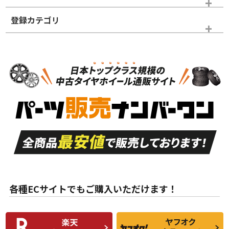
登録カテゴリ
ホイールランク
タイヤランク
タイヤのみ
N
N
タイヤのみ
17インチ
＞
新品・新品未使用品
新品・新品未使用品
新車外し品（新古
S
S
新車外し品（新古
品）、イボ・ライン
品）
付き
走行距離も少なく、
走行距離も少なく、
A
A
目立つ傷もほとんど
非常に状態の良い中
ない中古品
古品
目立たない程度の使
走行距離・偏磨耗は
B
B
用傷があるが、良質
少ない、劣化のほと
な中古品
んどない中古品
各種ECサイトでもご購入いただけます！
使用感や傷があり、
偏磨耗・劣化は感じ
C
C
比較的きれいな中古
られるが、使用に問
品
題のない中古品