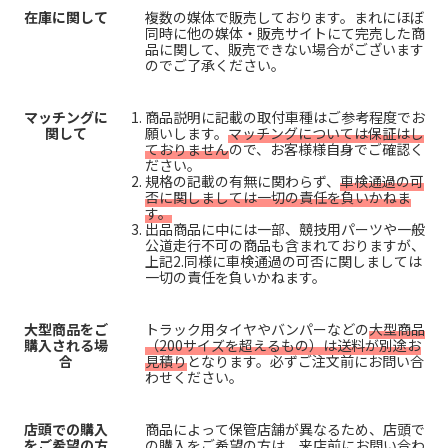
在庫に関して
複数の媒体で販売しております。まれにほぼ
同時に他の媒体・販売サイトにて完売した商
品に関して、販売できない場合がございます
のでご了承ください。
マッチングに
商品説明に記載の取付車種はご参考程度でお
関して
願いします。
マッチングについては保証はし
ておりません
ので、お客様様自身でご確認く
ださい。
規格の記載の有無に関わらず、
車検通過の可
否に関しましては一切の責任を負いかねま
す。
出品商品に中には一部、競技用パーツや一般
公道走行不可の商品も含まれておりますが、
上記2.同様に車検通過の可否に関しましては
一切の責任を負いかねます。
大型商品をご
トラック用タイヤやバンパーなどの
大型商品
購入される場
（200サイズを超えるもの）は送料が別途お
合
見積り
となります。必ずご注文前にお問い合
わせください。
店頭での購入
商品によって保管店舗が異なるため、店頭で
をご希望の方
の購入をご希望の方は、来店前にお問い合わ