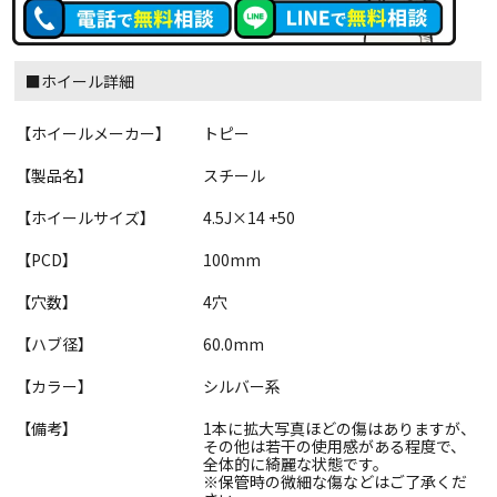
■ホイール詳細
【ホイールメーカー】
トピー
【製品名】
スチール
【ホイールサイズ】
4.5J×14 +50
【PCD】
100mm
【穴数】
4穴
【ハブ径】
60.0mm
【カラー】
シルバー系
【備考】
1本に拡大写真ほどの傷はありますが、
その他は若干の使用感がある程度で、
全体的に綺麗な状態です。
※保管時の微細な傷などはご了承くだ