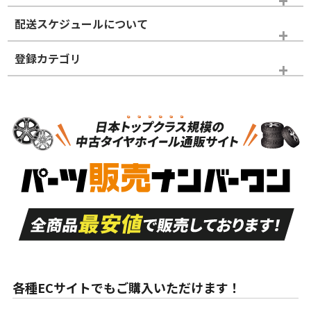
※商品ランクは出品者の主観により判断しておりますので、あら
配送スケジュールについて
かじめご了承ください。
登録カテゴリ
ホイールランク
タイヤランク
スタッドレスタイヤホイールセット
N
N
スタッドレスタイヤホイールセット
14インチ以下
＞
新品・新品未使用品
新品・新品未使用品
新車外し品（新古
S
S
新車外し品（新古
品）、イボ・ライン
品）
付き
走行距離も少なく、
走行距離も少なく、
A
A
目立つ傷もほとんど
非常に状態の良い中
ない中古品
古品
目立たない程度の使
走行距離・偏磨耗は
B
B
用傷があるが、良質
少ない、劣化のほと
な中古品
んどない中古品
各種ECサイトでもご購入いただけます！