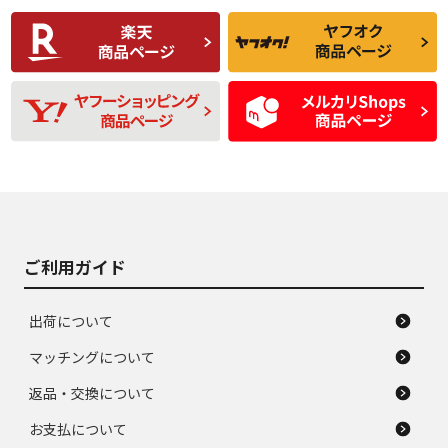
使用感や傷があり、
偏磨耗・劣化は感じ
C
C
比較的きれいな中古
られるが、使用に問
品
題のない中古品
残り溝も少なく、偏
使用感や目立つ傷が
D
D
磨耗がみられ、短期
あり、一般的な中古
間使用できるくらい
品
の中古品
使用感や大きな傷が
即タイヤ交換レベル
J
J
あり、落ちない汚れ
のタイヤ。ジャンク
がある。ジャンク品
品
ご利用ガイド
出荷について
マッチングについて
返品・交換について
お支払について