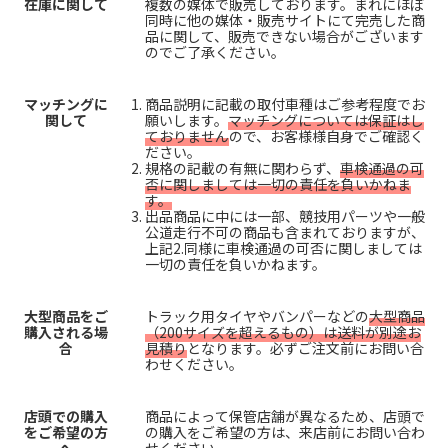
在庫に関して
複数の媒体で販売しております。まれにほぼ
同時に他の媒体・販売サイトにて完売した商
品に関して、販売できない場合がございます
のでご了承ください。
マッチングに
商品説明に記載の取付車種はご参考程度でお
関して
願いします。
マッチングについては保証はし
ておりません
ので、お客様様自身でご確認く
ださい。
規格の記載の有無に関わらず、
車検通過の可
否に関しましては一切の責任を負いかねま
す。
出品商品に中には一部、競技用パーツや一般
公道走行不可の商品も含まれておりますが、
上記2.同様に車検通過の可否に関しましては
一切の責任を負いかねます。
大型商品をご
トラック用タイヤやバンパーなどの
大型商品
購入される場
（200サイズを超えるもの）は送料が別途お
合
見積り
となります。必ずご注文前にお問い合
わせください。
店頭での購入
商品によって保管店舗が異なるため、店頭で
をご希望の方
の購入をご希望の方は、来店前にお問い合わ