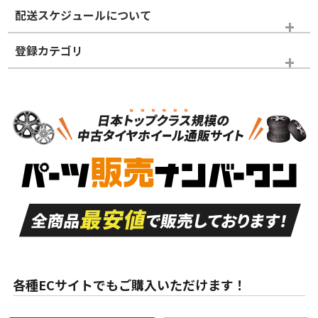
※商品ランクは出品者の主観により判断しておりますので、あら
配送スケジュールについて
かじめご了承ください。
登録カテゴリ
ホイールランク
タイヤランク
スタッドレスタイヤのみ
N
N
スタッドレスタイヤのみ
14インチ以下
＞
新品・新品未使用品
新品・新品未使用品
新車外し品（新古
S
S
新車外し品（新古
品）、イボ・ライン
品）
付き
走行距離も少なく、
走行距離も少なく、
A
A
目立つ傷もほとんど
非常に状態の良い中
ない中古品
古品
目立たない程度の使
走行距離・偏磨耗は
B
B
用傷があるが、良質
少ない、劣化のほと
な中古品
んどない中古品
各種ECサイトでもご購入いただけます！
使用感や傷があり、
偏磨耗・劣化は感じ