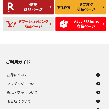
C
C
比較的きれいな中古
られるが、使用に問
品
題のない中古品
残り溝も少なく、偏
使用感や目立つ傷が
D
D
磨耗がみられ、短期
あり、一般的な中古
間使用できるくらい
品
の中古品
使用感や大きな傷が
即タイヤ交換レベル
J
J
あり、落ちない汚れ
のタイヤ。ジャンク
がある。ジャンク品
品
ご利用ガイド
出荷について
マッチングについて
返品・交換について
お支払について