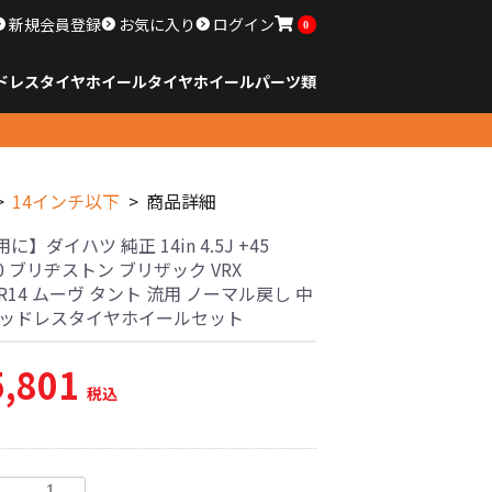
新規会員登録
お気に入り
ログイン
0
ドレスタイヤホイール
タイヤ
ホイール
パーツ類
のサイズ
ンチ以下
チ
チ
チ
チ
チ
チ
チ
チ
ンチ以上
すべてのサイズ
14インチ以下
15インチ
16インチ
17インチ
18インチ
19インチ
20インチ
21インチ
22インチ
23インチ以上
すべてのサイズ
14インチ以下
15インチ
16インチ
17インチ
18インチ
19インチ
20インチ
21インチ
22インチ
23インチ以上
すべてのパーツ
14インチ以下
商品詳細
に】ダイハツ 純正 14in 4.5J +45
00 ブリヂストン ブリザック VRX
65R14 ムーヴ タント 流用 ノーマル戻し 中
タッドレスタイヤホイールセット
5,801
税込