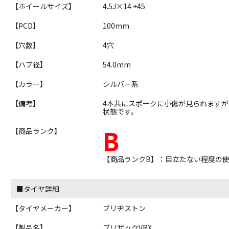
【ホイールサイズ】
4.5J×14 +45
【PCD】
100mm
【穴数】
4穴
【ハブ径】
54.0mm
【カラー】
シルバー系
【備考】
4本共にスポークに小傷が見られます
状態です。
B
【商品ランク】
【商品ランクB】：目立たない程度の
■タイヤ詳細
【タイヤメーカー】
ブリヂストン
【製品名】
ブリザックVRX