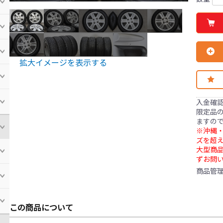
拡大イメージを表示する
入金確
限定品の
ますの
※沖縄・
ズを超え
大型商
ずお問
商品管
この商品について