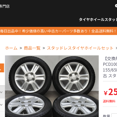
専門店
パーツ販売ナンバーワン
タイヤホイール
スタッ
すべてのサイズ
14インチ以下
15インチ
16インチ
17インチ
18インチ
19インチ
20インチ
21インチ
22インチ
23インチ以上
すべて
14イ
15イン
16イン
17イン
18イン
19イン
20イン
21イン
22イン
23イ
毎日出品中！希少価値の高い中古カーパーツ多数あり！全品送料無料！
ホーム
商品一覧
スタッドレスタイヤホイールセット
【交換用
PCD1
155/
古 ス
2
￥
送料無料
数量