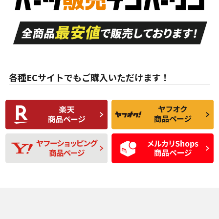
走行距離も少なく、
走行距離も少なく、
A
A
目立つ傷もほとんど
非常に状態の良い中
ない中古品
古品
目立たない程度の使
走行距離・偏磨耗は
B
B
用傷があるが、良質
少ない、劣化のほと
な中古品
んどない中古品
各種ECサイトでもご購入いただけます！
使用感や傷があり、
偏磨耗・劣化は感じ
C
C
比較的きれいな中古
られるが、使用に問
品
題のない中古品
残り溝も少なく、偏
使用感や目立つ傷が
D
D
磨耗がみられ、短期
あり、一般的な中古
間使用できるくらい
品
の中古品
使用感や大きな傷が
即タイヤ交換レベル
J
J
あり、落ちない汚れ
のタイヤ。ジャンク
がある。ジャンク品
品