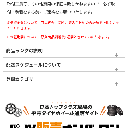
取付工賃等、その他費用の保証は致しかねますので、必ず取
付・装着をする前にご連絡をお願いいたします。
※保証金額について：商品代金、送料、振込手数料の合計額を上限とさせ
ていただきます。
※保証期間について：原則商品到着後1週間とさせていただきます。
商品ランクの説明
※商品ランクは出品者の主観により判断しておりますので、あら
配送スケジュールについて
かじめご了承ください。
登録カテゴリ
ホイールランク
タイヤランク
スタッドレスタイヤホイールセット
N
N
スタッドレスタイヤホイールセット
14インチ以下
＞
新品・新品未使用品
新品・新品未使用品
新車外し品（新古
S
S
新車外し品（新古
品）、イボ・ライン
品）
付き