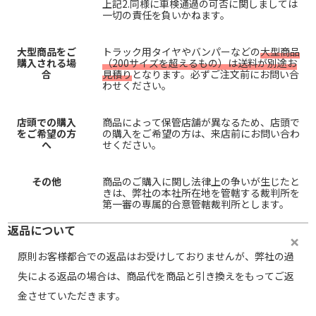
上記2.同様に車検通過の可否に関しましては
一切の責任を負いかねます。
大型商品をご
トラック用タイヤやバンパーなどの
大型商品
購入される場
（200サイズを超えるもの）は送料が別途お
合
見積り
となります。必ずご注文前にお問い合
わせください。
店頭での購入
商品によって保管店舗が異なるため、店頭で
をご希望の方
の購入をご希望の方は、来店前にお問い合わ
へ
せください。
その他
商品のご購入に関し法律上の争いが生じたと
きは、弊社の本社所在地を管轄する裁判所を
第一審の専属的合意管轄裁判所とします。
返品について
原則お客様都合での返品はお受けしておりませんが、弊社の過
失による返品の場合は、商品代を商品と引き換えをもってご返
金させていただきます。