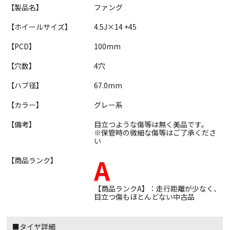
【製品名】
ファング
【ホイールサイズ】
4.5J×14 +45
【PCD】
100mm
【穴数】
4穴
【ハブ径】
67.0mm
【カラー】
グレー系
【備考】
目立つような傷等は無く美品です。
※保管時の微細な傷等はご了承くださ
い
A
【商品ランク】
【商品ランクA】：走行距離が少なく、
目立つ傷もほとんどない中古品
■タイヤ詳細