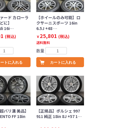
ファード カローラ
【ホイールのみ可能】ロ
などに】
クサーニスポーツ 16in
di 16i…
6.5J +48 …
01
25,801
(税込)
(税込)
￥
送料無料
数量
カートに入れる
カートに入れる
 超バリ溝 美品】
【正規品】ポルシェ 997
ENTO FF 18in
911 純正 18in 8J +57 1…