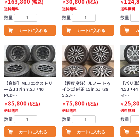
163,800
30,800
124,
(税込)
(税込)
￥
￥
￥
送料無料
送料無料
送料無料
数量
数量
数量
カートに入れる
カートに入れる
【良好】MLJ エクストリ
【程度良好】ルノー トゥ
【バリ溝】
ームJ 17in 7.5J +40
インゴ 純正 15in 5J+38
4.5J +4
PCD…
5.5J…
マ…
85,800
75,800
25,8
(税込)
(税込)
￥
￥
￥
送料無料
送料無料
送料無料
数量
数量
数量
カートに入れる
カートに入れる