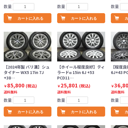
数量
数量
数量
カートに入れる
カートに入れる
【2024年製 バリ溝】シュ
【ホイール程度良好】ティ
【程度良好】
タイナー WX5 17in 7J
ラードα 15in 6J +53
6J+43 P
+38…
PCD11…
85,800
25,801
36,8
(税込)
(税込)
￥
￥
￥
送料無料
送料無料
送料無料
数量
数量
数量
カートに入れる
カートに入れる