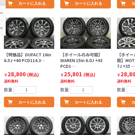
カートに入れる
カートに入れる
【特価品】DUFACT 16in
【ホイールのみ可能】
【ホイー
6.5J +40 PCD114.3…
WAREN 15in 6.0J +43
能】MOTE
PCD1…
7J +35 
28,800
25,801
28,8
(税込)
(税込)
￥
￥
￥
送料無料
送料無料
送料無料
数量
数量
数量
カートに入れる
カートに入れる