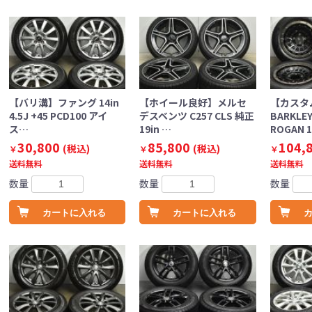
【バリ溝】ファング 14in
【ホイール良好】メルセ
【カスタ
4.5J +45 PCD100 アイ
デスベンツ C257 CLS 純正
BARKLE
ス…
19in …
ROGAN 1
30,800
85,800
104,
(税込)
(税込)
￥
￥
￥
送料無料
送料無料
送料無料
数量
数量
数量
カートに入れる
カートに入れる