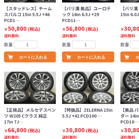
【スタッドレス】チーム
【バリ溝 美品】ユーロテ
【バリ溝 
スパルコ 15in 5.5J +46
ック 16in 6.5J +29
15in 6.0
PCD1…
PCD11…
50,800
56,800
30,8
(税込)
(税込)
￥
￥
￥
送料無料
送料無料
送料無料
数量
数量
数量
カートに入れる
カートに入れる
【正規品】メルセデスベン
【特価品】ZELERNA 15in
【美品 
ツ W205 Cクラス 純正
5.5J +42 PCD100 …
ダー 14in 
17in 7J…
PCD10…
66,800
30,800
30,8
(税込)
(税込)
￥
￥
￥
送料無料
送料無料
送料無料