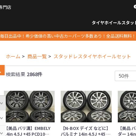
専門店
パーツ販売ナンバーワン
タイヤホイール
スタッ
すべてのサイズ
14インチ以下
15インチ
16インチ
17インチ
18インチ
19インチ
20インチ
21インチ
22インチ
23インチ以上
すべて
14イ
15イン
16イン
17イン
18イン
19イン
20イン
21イン
22イン
23イ
毎日出品中！希少価値の高い中古カーパーツ多数あり！全品送料無料！
ホーム
商品一覧
スタッドレスタイヤホイールセット
検索結果
2868件
【美品 バリ溝】EMBELY
【N-BOX デイズ などに】
【美品 
14in 4.5J +45 PCD10…
バルミナ 14in 4.5J +45 …
ダー 14in 