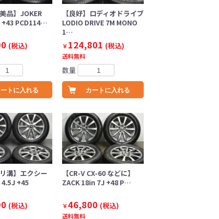
美品】JOKER
【良好】ロディオドライブ
J +43 PCD114…
LODIO DRIVE 7M MONO
1…
00
124,801
(税込)
(税込)
￥
送料無料
数量
カートに入れる
カートに入れる
バリ溝】エクシー
【CR-V CX-60 などに】
4.5J +45
ZACK 18in 7J +48 P…
00
46,800
(税込)
(税込)
￥
送料無料