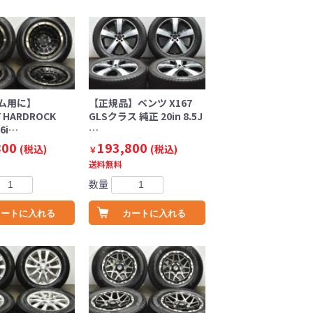
ム用に】
【正規品】ベンツ X167
Y HARDROCK
GLSクラス 純正 20in 8.5J
6i…
…
800
193,800
(税込)
(税込)
￥
送料無料
数量
カートに入れる
カートに入れる