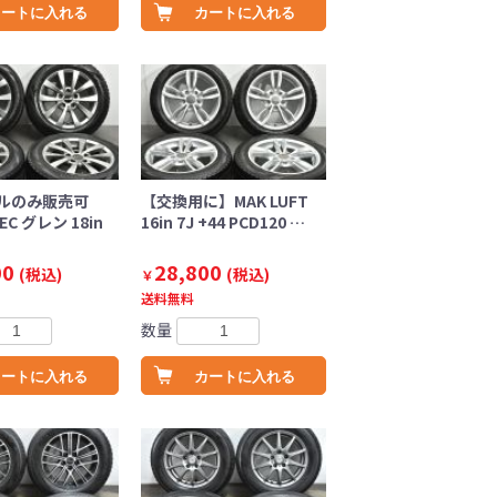
カートに入れる
カートに入れる
ルのみ販売可
【交換用に】MAK LUFT
C グレン 18in
16in 7J +44 PCD120 …
…
00
28,800
(税込)
(税込)
￥
送料無料
数量
カートに入れる
カートに入れる