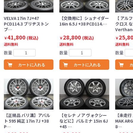
VELVA 17in 7J+47
【交換用に】シュナイダー
【 アル
PCD114.3 ブリヂストン
16in 6.5J +38 PCD114.…
クロス 
ブ…
Verthan
41,800
28,800
25,8
(税込)
(税込)
￥
￥
￥
送料無料
送料無料
送料無料
数量
数量
数量
カートに入れる
カートに入れる
【正規品 バリ溝】アバル
【セレナ ノア ヴォクシー
【未走行
ト 595 純正 17in 7J +38
などに】バルミナ 15in 6J
MAK ARG
P…
+45 …
8…