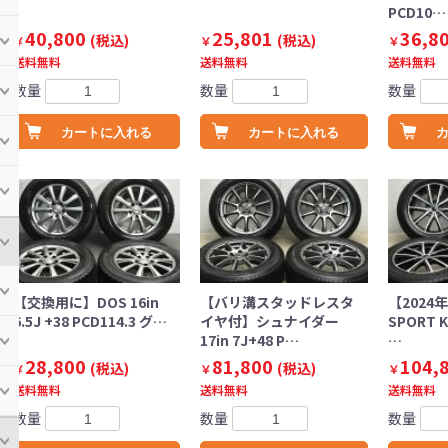
PCD10…
40,800
25,801
36,8
(税込)
(税込)
￥
￥
￥
送料無料
送料無料
送料無料
数量
数量
数量
カートに入れる
カートに入れる
【交換用に】DOS 16in
【バリ溝スタッドレスタ
【2024
6.5J +38 PCD114.3 グ…
イヤ付】シュナイダー
SPORT K
17in 7J+48 P…
…
28,800
81,800
104,
(税込)
(税込)
￥
￥
￥
送料無料
送料無料
送料無料
数量
数量
数量