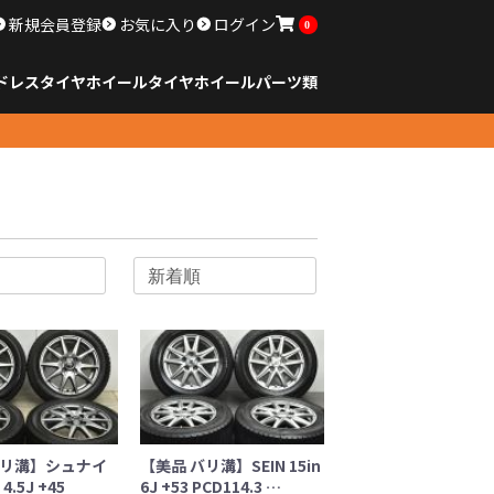
新規会員登録
お気に入り
ログイン
0
ドレスタイヤホイール
タイヤ
ホイール
パーツ類
のサイズ
ンチ以下
チ
チ
チ
チ
チ
チ
チ
チ
ンチ以上
すべてのサイズ
14インチ以下
15インチ
16インチ
17インチ
18インチ
19インチ
20インチ
21インチ
22インチ
23インチ以上
すべてのサイズ
14インチ以下
15インチ
16インチ
17インチ
18インチ
19インチ
20インチ
21インチ
22インチ
23インチ以上
すべてのパーツ
バリ溝】シュナイ
【美品 バリ溝】SEIN 15in
4.5J +45
6J +53 PCD114.3 …