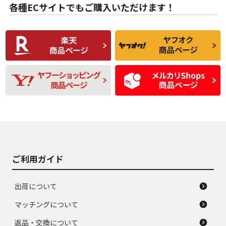
な中古品
んどない中古品
各種ECサイトでもご購入いただけます！
使用感や傷があり、
偏磨耗・劣化は感じ
C
C
比較的きれいな中古
られるが、使用に問
品
題のない中古品
残り溝も少なく、偏
使用感や目立つ傷が
D
D
磨耗がみられ、短期
あり、一般的な中古
間使用できるくらい
品
の中古品
使用感や大きな傷が
即タイヤ交換レベル
J
J
あり、落ちない汚れ
のタイヤ。ジャンク
がある。ジャンク品
品
ご利用ガイド
出荷について
マッチングについて
返品・交換について