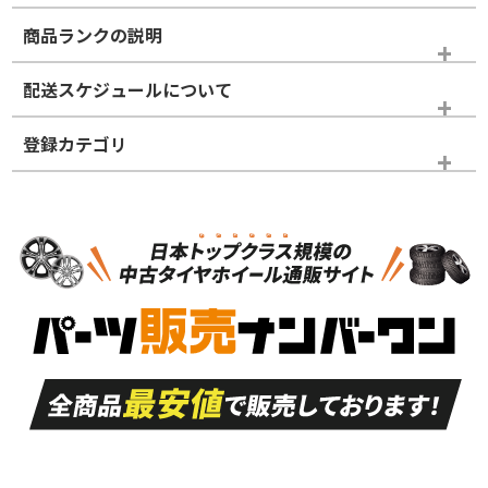
商品ランクの説明
※商品ランクは出品者の主観により判断しておりますので、あら
配送スケジュールについて
かじめご了承ください。
登録カテゴリ
ホイールランク
タイヤランク
スタッドレスタイヤホイールセット
N
N
スタッドレスタイヤホイールセット
17インチ
＞
新品・新品未使用品
新品・新品未使用品
新車外し品（新古
S
S
新車外し品（新古
品）、イボ・ライン
品）
付き
走行距離も少なく、
走行距離も少なく、
A
A
目立つ傷もほとんど
非常に状態の良い中
ない中古品
古品
目立たない程度の使
走行距離・偏磨耗は
B
B
用傷があるが、良質
少ない、劣化のほと