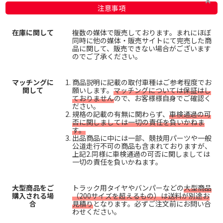
注意事項
在庫に関して
複数の媒体で販売しております。まれにほぼ
同時に他の媒体・販売サイトにて完売した商
品に関して、販売できない場合がございます
のでご了承ください。
マッチングに
商品説明に記載の取付車種はご参考程度でお
関して
願いします。
マッチングについては保証はし
ておりません
ので、お客様様自身でご確認く
ださい。
規格の記載の有無に関わらず、
車検通過の可
否に関しましては一切の責任を負いかねま
す。
出品商品に中には一部、競技用パーツや一般
公道走行不可の商品も含まれておりますが、
上記2.同様に車検通過の可否に関しましては
一切の責任を負いかねます。
大型商品をご
トラック用タイヤやバンパーなどの
大型商品
購入される場
（200サイズを超えるもの）は送料が別途お
合
見積り
となります。必ずご注文前にお問い合
わせください。