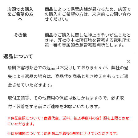
店頭での購入
商品によって保管店舗が異なるため、店頭で
をご希望の方
の購入をご希望の方は、来店前にお問い合わ
へ
せください。
その他
商品のご購入に関し法律上の争いが生じたと
きは、弊社の本社所在地を管轄する裁判所を
第一審の専属的合意管轄裁判所とします。
返品について
原則お客様都合での返品はお受けしておりませんが、弊社の過
失による返品の場合は、商品代を商品と引き換えをもってご返
金させていただきます。
取付工賃等、その他費用の保証は致しかねますので、必ず取
付・装着をする前にご連絡をお願いいたします。
※保証金額について：商品代金、送料、振込手数料の合計額を上限とさせ
ていただきます。
※保証期間について：原則商品到着後1週間とさせていただきます。