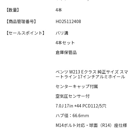
【数量】
4本
【商品管理番号】
HO25112408
【セールスポイント】
バリ溝
4本セット
倉庫保管品
ベンツ W213 Eクラス 純正サイズ スマ
ートライン 17インチアルミホイール
センターキャップ付属
空気圧センサー付
7.0J 17in +44 PCD112/5穴
ハブ径：66.6ｍｍ
M14ボルト対応・球面（R14）座仕様