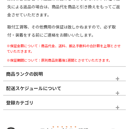
失による返品の場合は、商品代を商品と引き換えをもってご返
金させていただきます。
取付工賃等、その他費用の保証は致しかねますので、必ず取
付・装着をする前にご連絡をお願いいたします。
※保証金額について：商品代金、送料、振込手数料の合計額を上限とさせ
ていただきます。
※保証期間について：原則商品到着後1週間とさせていただきます。
商品ランクの説明
※商品ランクは出品者の主観により判断しておりますので、あら
配送スケジュールについて
かじめご了承ください。
登録カテゴリ
ホイールランク
タイヤランク
スタッドレスタイヤホイールセット
N
N
スタッドレスタイヤホイールセット
15インチ
＞
新品・新品未使用品
新品・新品未使用品