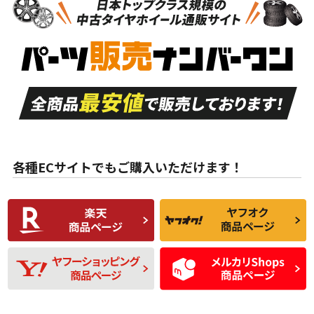
新車外し品（新古
S
S
新車外し品（新古
品）、イボ・ライン
品）
付き
走行距離も少なく、
走行距離も少なく、
A
A
目立つ傷もほとんど
非常に状態の良い中
ない中古品
古品
目立たない程度の使
走行距離・偏磨耗は
B
B
用傷があるが、良質
少ない、劣化のほと
な中古品
んどない中古品
各種ECサイトでもご購入いただけます！
使用感や傷があり、
偏磨耗・劣化は感じ
C
C
比較的きれいな中古
られるが、使用に問
品
題のない中古品
残り溝も少なく、偏
使用感や目立つ傷が
D
D
磨耗がみられ、短期
あり、一般的な中古
間使用できるくらい
品
の中古品
使用感や大きな傷が
即タイヤ交換レベル