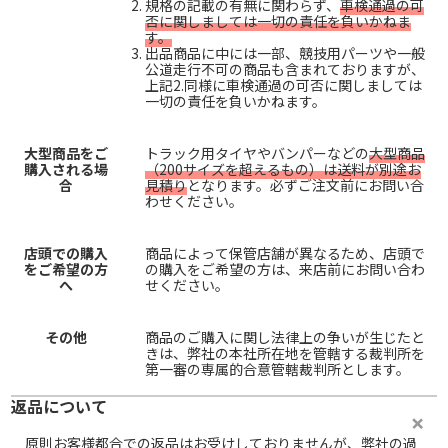
規格の記載の有無に関わらず、
車検通過の可
否に関しましては一切の責任を負いかねま
す。
出品商品に中には一部、競技用パーツや一般
公道走行不可の商品も含まれておりますが、
上記2.同様に車検通過の可否に関しましては
一切の責任を負いかねます。
大型商品をご
トラック用タイヤやバンパーなどの
大型商品
購入される場
（200サイズを超えるもの）は送料が別途お
合
見積り
となります。必ずご注文前にお問い合
わせください。
店頭での購入
商品によって保管店舗が異なるため、店頭で
をご希望の方
の購入をご希望の方は、来店前にお問い合わ
へ
せください。
その他
商品のご購入に関し法律上の争いが生じたと
きは、弊社の本社所在地を管轄する裁判所を
第一審の専属的合意管轄裁判所とします。
返品について
原則お客様都合での返品はお受けしておりませんが、弊社の過