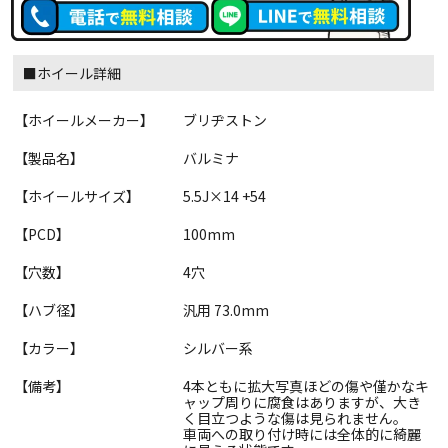
■ホイール詳細
【ホイールメーカー】
ブリヂストン
【製品名】
バルミナ
【ホイールサイズ】
5.5J×14 +54
【PCD】
100mm
【穴数】
4穴
【ハブ径】
汎用 73.0mm
【カラー】
シルバー系
【備考】
4本ともに拡大写真ほどの傷や僅かなキ
ャップ周りに腐食はありますが、大き
く目立つような傷は見られません。
車両への取り付け時には全体的に綺麗