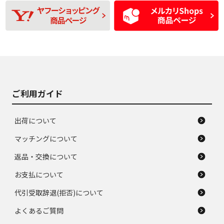
使用感や目立つ傷が
D
D
磨耗がみられ、短期
あり、一般的な中古
間使用できるくらい
品
の中古品
使用感や大きな傷が
即タイヤ交換レベル
J
J
あり、落ちない汚れ
のタイヤ。ジャンク
がある。ジャンク品
品
ご利用ガイド
出荷について
マッチングについて
返品・交換について
お支払について
代引受取辞退(拒否)について
よくあるご質問