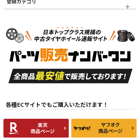
登録カテゴリ
ホイールランク
タイヤランク
スタッドレスタイヤホイールセット
N
N
スタッドレスタイヤホイールセット
14インチ以下
＞
新品・新品未使用品
新品・新品未使用品
新車外し品（新古
S
S
新車外し品（新古
品）、イボ・ライン
品）
付き
走行距離も少なく、
走行距離も少なく、
A
A
目立つ傷もほとんど
非常に状態の良い中
ない中古品
古品
目立たない程度の使
走行距離・偏磨耗は
B
B
用傷があるが、良質
少ない、劣化のほと
な中古品
んどない中古品
各種ECサイトでもご購入いただけます！
使用感や傷があり、
偏磨耗・劣化は感じ
C
C
比較的きれいな中古
られるが、使用に問
品
題のない中古品
残り溝も少なく、偏