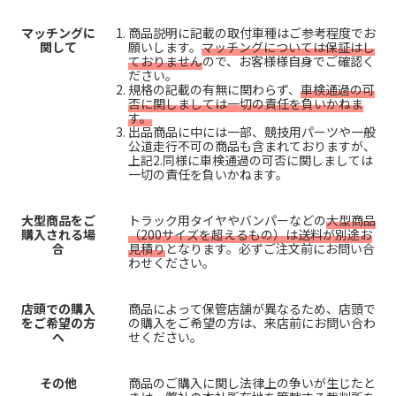
マッチングに
商品説明に記載の取付車種はご参考程度でお
関して
願いします。
マッチングについては保証はし
ておりません
ので、お客様様自身でご確認く
ださい。
規格の記載の有無に関わらず、
車検通過の可
否に関しましては一切の責任を負いかねま
す。
出品商品に中には一部、競技用パーツや一般
公道走行不可の商品も含まれておりますが、
上記2.同様に車検通過の可否に関しましては
一切の責任を負いかねます。
大型商品をご
トラック用タイヤやバンパーなどの
大型商品
購入される場
（200サイズを超えるもの）は送料が別途お
合
見積り
となります。必ずご注文前にお問い合
わせください。
店頭での購入
商品によって保管店舗が異なるため、店頭で
をご希望の方
の購入をご希望の方は、来店前にお問い合わ
へ
せください。
その他
商品のご購入に関し法律上の争いが生じたと