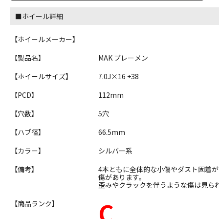
■ホイール詳細
【ホイールメーカー】
【製品名】
MAK ブレーメン
【ホイールサイズ】
7.0J×16 +38
【PCD】
112mm
【穴数】
5穴
【ハブ径】
66.5mm
【カラー】
シルバー系
【備考】
4本ともに全体的な小傷やダスト固着が
傷があります。
歪みやクラックを伴うような傷は見ら
C
【商品ランク】