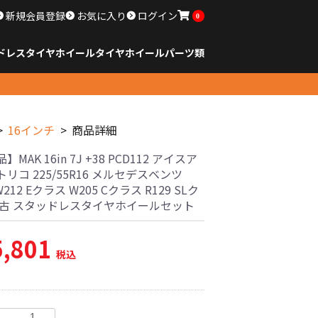
新規会員登録
お気に入り
ログイン
0
ドレスタイヤホイール
タイヤ
ホイール
パーツ類
のサイズ
ンチ以下
チ
チ
チ
チ
チ
チ
チ
チ
ンチ以上
すべてのサイズ
14インチ以下
15インチ
16インチ
17インチ
18インチ
19インチ
20インチ
21インチ
22インチ
23インチ以上
すべてのサイズ
14インチ以下
15インチ
16インチ
17インチ
18インチ
19インチ
20インチ
21インチ
22インチ
23インチ以上
すべてのパーツ
16インチ
商品詳細
MAK 16in 7J +38 PCD112 アイスア
リコ 225/55R16 メルセデスベンツ
W212 Eクラス W205 Cクラス R129 SLク
中古 スタッドレスタイヤホイールセット
5,801
税込