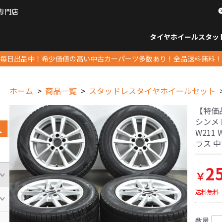
専門店
パーツ販売ナンバーワン
タイヤホイール
スタッ
すべてのサイズ
14インチ以下
15インチ
16インチ
17インチ
18インチ
19インチ
20インチ
21インチ
22インチ
23インチ以上
すべて
14イ
15イン
16イン
17イン
18イン
19イン
20イン
21イン
22イン
23イ
毎日出品中！希少価値の高い中古カーパーツ多数あり！全品送料無料！
ホーム
商品一覧
スタッドレスタイヤホイールセット
【特価品】
シンメト
W211 
ラス 
2
￥
送料無料
数量