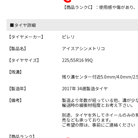
【商品ランクC】：使用感や傷があり
■タイヤ詳細
【タイヤメーカー】
ピレリ
【製品名】
アイスアシンメトリコ
【タイヤサイズ】
225/55R16 99Q
【残溝】
残り溝センター付近5.0mm/4.0mm/2.
【製造年】
2017年 34週製造タイヤ
【備考】
製造より年数が経っている他、溝が少
輸送時の緩衝材程度とお考え下さい。
別途、タイヤを外してホイールのみの
売なども承っております。
ご希望の際は、事前にご連絡ください
【商品ランク】