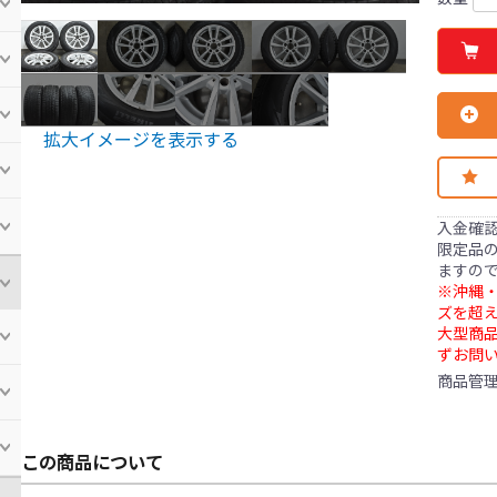
拡大イメージを表示する
入金確
限定品の
ますの
※沖縄・
ズを超え
大型商
ずお問
商品管
この商品について