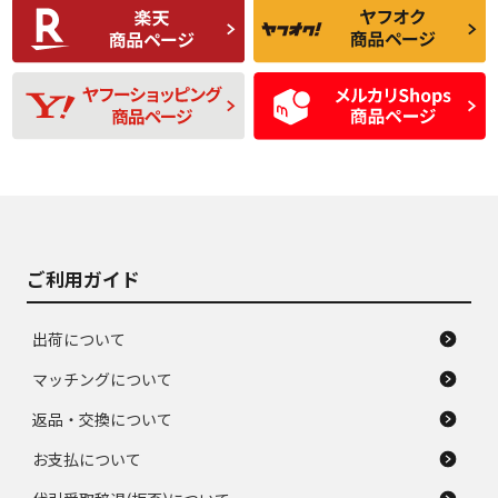
C
C
比較的きれいな中古
られるが、使用に問
品
題のない中古品
残り溝も少なく、偏
使用感や目立つ傷が
D
D
磨耗がみられ、短期
あり、一般的な中古
間使用できるくらい
品
の中古品
使用感や大きな傷が
即タイヤ交換レベル
J
J
あり、落ちない汚れ
のタイヤ。ジャンク
がある。ジャンク品
品
ご利用ガイド
出荷について
マッチングについて
返品・交換について
お支払について