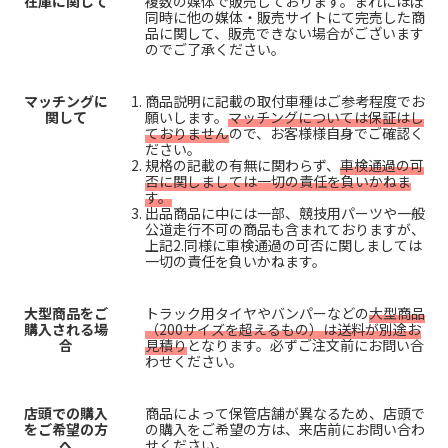
在庫に関して
複数の媒体で販売しております。まれにほぼ
同時に他の媒体・販売サイトにて完売した商
品に関して、販売できない場合がございます
のでご了承ください。
マッチングに
商品説明に記載の取付車種はご参考程度でお
関して
願いします。
マッチングについては保証はし
ておりません
ので、お客様様自身でご確認く
ださい。
規格の記載の有無に関わらず、
車検通過の可
否に関しましては一切の責任を負いかねま
す。
出品商品に中には一部、競技用パーツや一般
公道走行不可の商品も含まれておりますが、
上記2.同様に車検通過の可否に関しましては
一切の責任を負いかねます。
大型商品をご
トラック用タイヤやバンパーなどの
大型商品
購入される場
（200サイズを超えるもの）は送料が別途お
合
見積り
となります。必ずご注文前にお問い合
わせください。
店頭での購入
商品によって保管店舗が異なるため、店頭で
をご希望の方
の購入をご希望の方は、来店前にお問い合わ
へ
せください。