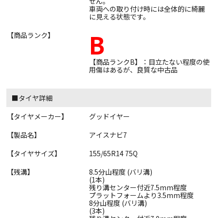
せん。
車両への取り付け時には全体的に綺麗
に見える状態です。
B
【商品ランク】
【商品ランクB】：目立たない程度の使
用傷はあるが、良質な中古品
■タイヤ詳細
【タイヤメーカー】
グッドイヤー
【製品名】
アイスナビ7
【タイヤサイズ】
155/65R14 75Q
【残溝】
8.5分山程度 (バリ溝)
(1本)
残り溝センター付近7.5mm程度
プラットフォームより3.5mm程度
8分山程度 (バリ溝)
(3本)