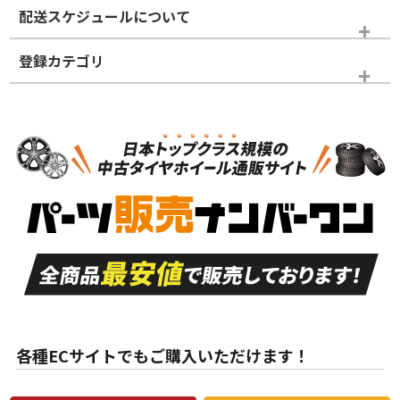
※商品ランクは出品者の主観により判断しておりますので、あら
配送スケジュールについて
かじめご了承ください。
登録カテゴリ
ホイールランク
タイヤランク
スタッドレスタイヤホイールセット
N
N
スタッドレスタイヤホイールセット
14インチ以下
＞
新品・新品未使用品
新品・新品未使用品
新車外し品（新古
S
S
新車外し品（新古
品）、イボ・ライン
品）
付き
走行距離も少なく、
走行距離も少なく、
A
A
目立つ傷もほとんど
非常に状態の良い中
ない中古品
古品
目立たない程度の使
走行距離・偏磨耗は
B
B
用傷があるが、良質
少ない、劣化のほと
な中古品
んどない中古品
各種ECサイトでもご購入いただけます！
使用感や傷があり、
偏磨耗・劣化は感じ