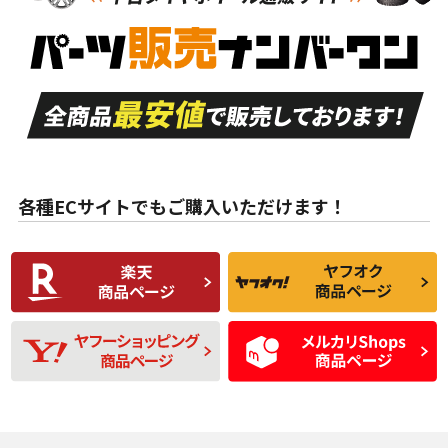
新車外し品（新古
S
S
新車外し品（新古
品）、イボ・ライン
品）
付き
走行距離も少なく、
走行距離も少なく、
A
A
目立つ傷もほとんど
非常に状態の良い中
ない中古品
古品
目立たない程度の使
走行距離・偏磨耗は
B
B
用傷があるが、良質
少ない、劣化のほと
な中古品
んどない中古品
各種ECサイトでもご購入いただけます！
使用感や傷があり、
偏磨耗・劣化は感じ
C
C
比較的きれいな中古
られるが、使用に問
品
題のない中古品
残り溝も少なく、偏
使用感や目立つ傷が
D
D
磨耗がみられ、短期
あり、一般的な中古
間使用できるくらい
品
の中古品
使用感や大きな傷が
即タイヤ交換レベル
J
J
あり、落ちない汚れ
のタイヤ。ジャンク
がある。ジャンク品
品