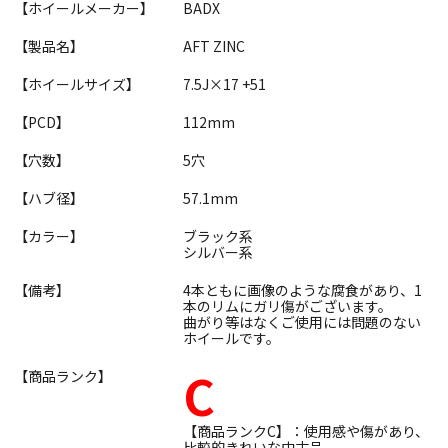
【ホイールメーカー】
BADX
【製品名】
AFT ZINC
【ホイールサイズ】
7.5J×17 +51
【PCD】
112mm
【穴数】
5穴
【ハブ径】
57.1mm
【カラー】
ブラック系
シルバー系
【備考】
4本ともに画像のような腐食があり、1
本のリムにガリ傷がございます。
曲がり等はなくご使用には問題のない
ホイールです。
C
【商品ランク】
【商品ランクC】：使用感や傷があり、
比較的きれいな中古品