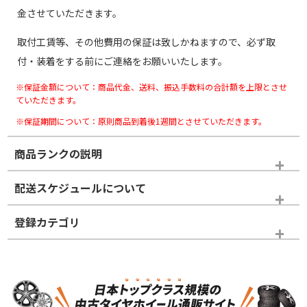
金させていただきます。
取付工賃等、その他費用の保証は致しかねますので、必ず取
付・装着をする前にご連絡をお願いいたします。
※保証金額について：商品代金、送料、振込手数料の合計額を上限とさせ
ていただきます。
※保証期間について：原則商品到着後1週間とさせていただきます。
商品ランクの説明
※商品ランクは出品者の主観により判断しておりますので、あら
配送スケジュールについて
かじめご了承ください。
登録カテゴリ
ホイールランク
タイヤランク
スタッドレスタイヤホイールセット
N
N
スタッドレスタイヤホイールセット
17インチ
＞
新品・新品未使用品
新品・新品未使用品