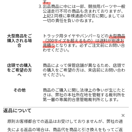
す。
出品商品に中には一部、競技用パーツや一般
公道走行不可の商品も含まれておりますが、
上記2.同様に車検通過の可否に関しましては
一切の責任を負いかねます。
大型商品をご
トラック用タイヤやバンパーなどの
大型商品
購入される場
（200サイズを超えるもの）は送料が別途お
合
見積り
となります。必ずご注文前にお問い合
わせください。
店頭での購入
商品によって保管店舗が異なるため、店頭で
をご希望の方
の購入をご希望の方は、来店前にお問い合わ
へ
せください。
その他
商品のご購入に関し法律上の争いが生じたと
きは、弊社の本社所在地を管轄する裁判所を
第一審の専属的合意管轄裁判所とします。
返品について
原則お客様都合での返品はお受けしておりませんが、弊社の過
失による返品の場合は、商品代を商品と引き換えをもってご返