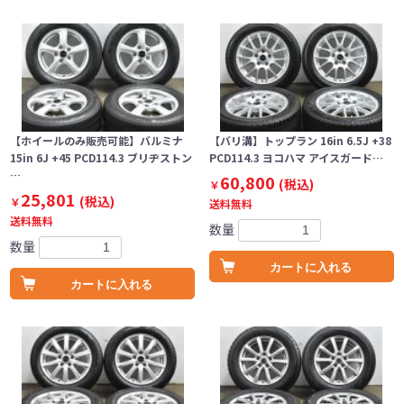
【ホイールのみ販売可能】バルミナ
【バリ溝】トップラン 16in 6.5J +38
15in 6J +45 PCD114.3 ブリヂストン
PCD114.3 ヨコハマ アイスガード…
…
60,800
(税込)
￥
25,801
(税込)
￥
送料無料
送料無料
数量
数量
カートに入れる
カートに入れる