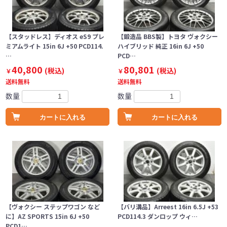
【スタッドレス】ディオス eS9 プレ
【鍛造品 BBS製】トヨタ ヴォクシー
ミアムライト 15in 6J +50 PCD114.
ハイブリッド 純正 16in 6J +50
…
PCD…
40,800
80,801
(税込)
(税込)
￥
￥
送料無料
送料無料
数量
数量
カートに入れる
カートに入れる
【ヴォクシー ステップワゴン など
【バリ溝品】Arreest 16in 6.5J +53
に】AZ SPORTS 15in 6J +50
PCD114.3 ダンロップ ウィ…
PCD1…