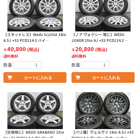
【スタッドレス】Weds ILLUGA 16in
【ノア ヴォクシー 等に】WEDS
6.5J +53 PCD114.3 バイ…
JOKER 15in 6J +53 PCD114.3 …
40,800
20,800
(税込)
(税込)
￥
￥
送料無料
送料無料
数量
数量
カートに入れる
カートに入れる
【交換用に】WEDS GRABADO 15in
【バリ溝】ヴェルヴァ 16in 6.5J +53
6J +53 PCD114.3 ダンロップ…
PCD114.3 ダンロップ ウィンター…