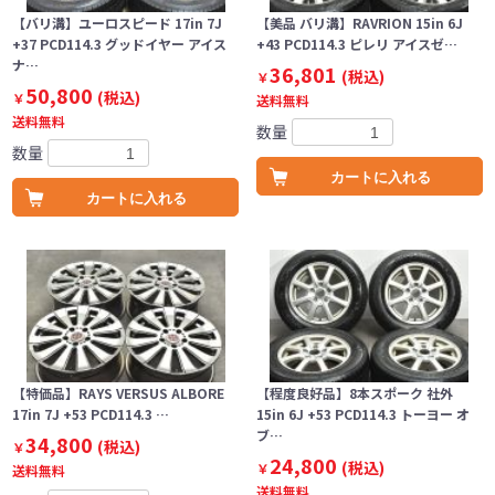
【バリ溝】ユーロスピード 17in 7J
【美品 バリ溝】RAVRION 15in 6J
+37 PCD114.3 グッドイヤー アイス
+43 PCD114.3 ピレリ アイスゼ…
ナ…
36,801
(税込)
￥
50,800
(税込)
￥
送料無料
送料無料
数量
数量
カートに入れる
カートに入れる
【特価品】RAYS VERSUS ALBORE
【程度良好品】8本スポーク 社外
17in 7J +53 PCD114.3 …
15in 6J +53 PCD114.3 トーヨー オ
ブ…
34,800
(税込)
￥
24,800
(税込)
￥
送料無料
送料無料