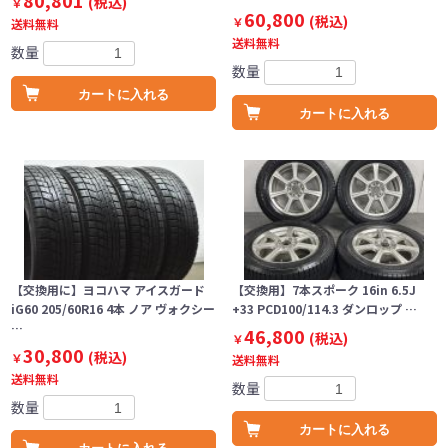
80,801
(税込)
￥
60,800
(税込)
￥
送料無料
送料無料
数量
数量
カートに入れる
カートに入れる
【交換用に】ヨコハマ アイスガード
【交換用】7本スポーク 16in 6.5J
iG60 205/60R16 4本 ノア ヴォクシー
+33 PCD100/114.3 ダンロップ …
…
46,800
(税込)
￥
30,800
(税込)
￥
送料無料
送料無料
数量
数量
カートに入れる