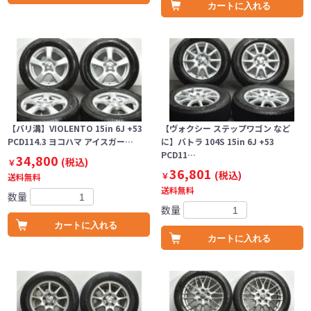
カートに入れる
【バリ溝】VIOLENTO 15in 6J +53
【ヴォクシー ステップワゴン など
PCD114.3 ヨコハマ アイスガー…
に】バトラ 104S 15in 6J +53
PCD11…
34,800
(税込)
￥
36,801
(税込)
￥
送料無料
送料無料
数量
数量
カートに入れる
カートに入れる