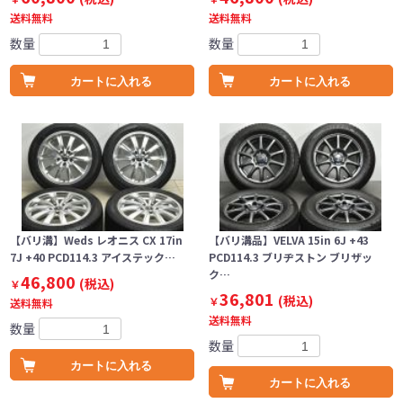
送料無料
送料無料
数量
数量
カートに入れる
カートに入れる
【バリ溝】Weds レオニス CX 17in
【バリ溝品】VELVA 15in 6J +43
7J +40 PCD114.3 アイステック…
PCD114.3 ブリヂストン ブリザッ
ク…
46,800
(税込)
￥
36,801
(税込)
￥
送料無料
送料無料
数量
数量
カートに入れる
カートに入れる