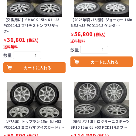
【交換用に】SMACK 15in 6J +45
【2025年製 バリ溝】ジョーカー 16in
PCD114.3 ブリヂストン ブリザッ
6.5J +53 PCD114.3 ケンダ …
ク…
56,800
(税込)
￥
36,801
(税込)
￥
送料無料
送料無料
数量
数量
カートに入れる
カートに入れる
【バリ溝】トップラン 15in 6J +53
【美品 バリ溝】ロクサーニスポーツ
PCD114.3 ヨコハマ アイスガード i…
SP10 15in 6J +53 PCD114.3 ブ…
50,800
114,800