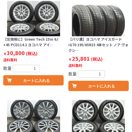
【交換用に】Green Tech 15in 6J
【バリ溝】ヨコハマ アイスガード
+45 PCD114.3 ヨコハマ アイ…
iG70 195/65R15 4本セット ノア ヴォ
クシ…
30,800
(税込)
￥
25,801
(税込)
￥
送料無料
送料無料
数量
数量
カートに入れる
カートに入れる