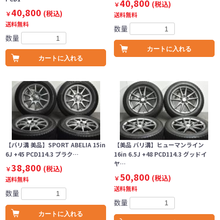
40,800
(税込)
￥
40,800
(税込)
￥
送料無料
送料無料
数量
数量
カートに入れる
カートに入れる
【バリ溝 美品】SPORT ABELIA 15in
【美品 バリ溝】ヒューマンライン
6J +45 PCD114.3 プラク…
16in 6.5J +48 PCD114.3 グッドイ
ヤ…
38,800
(税込)
￥
50,800
(税込)
￥
送料無料
送料無料
数量
数量
カートに入れる