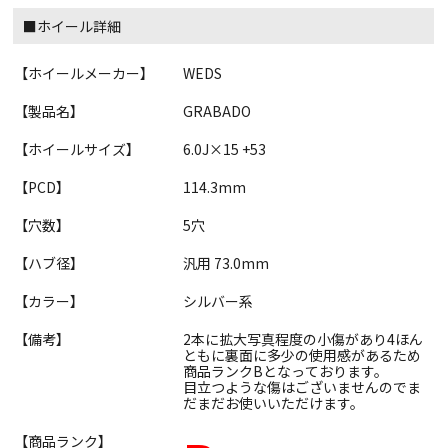
■ホイール詳細
【ホイールメーカー】
WEDS
【製品名】
GRABADO
【ホイールサイズ】
6.0J×15 +53
【PCD】
114.3mm
【穴数】
5穴
【ハブ径】
汎用 73.0mm
【カラー】
シルバー系
【備考】
2本に拡大写真程度の小傷があり4ほん
ともに裏面に多少の使用感があるため
商品ランクBとなっております。
目立つような傷はございませんのでま
だまだお使いいただけます。
【商品ランク】