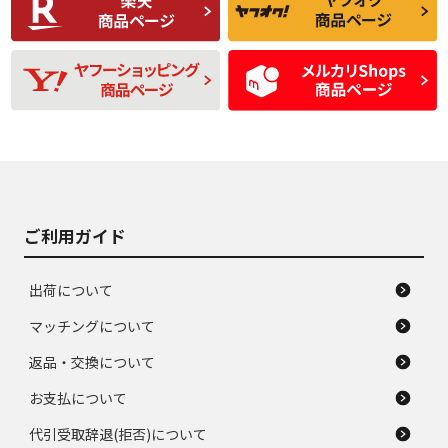
品
題のない中古品
残り溝も少なく、偏
使用感や目立つ傷が
D
D
磨耗がみられ、短期
あり、一般的な中古
間使用できるくらい
品
の中古品
使用感や大きな傷が
即タイヤ交換レベル
J
J
あり、落ちない汚れ
のタイヤ。ジャンク
がある。ジャンク品
品
ご利用ガイド
出荷について
マッチングについて
返品・交換について
お支払について
代引受取辞退(拒否)について