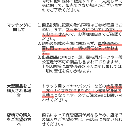
同時に他の媒体・販売サイトにて完売した商
品に関して、販売できない場合がございます
のでご了承ください。
マッチングに
商品説明に記載の取付車種はご参考程度でお
関して
願いします。
マッチングについては保証はし
ておりません
ので、お客様様自身でご確認く
ださい。
規格の記載の有無に関わらず、
車検通過の可
否に関しましては一切の責任を負いかねま
す。
出品商品に中には一部、競技用パーツや一般
公道走行不可の商品も含まれておりますが、
上記2.同様に車検通過の可否に関しましては
一切の責任を負いかねます。
大型商品をご
トラック用タイヤやバンパーなどの
大型商品
購入される場
（200サイズを超えるもの）は送料が別途お
合
見積り
となります。必ずご注文前にお問い合
わせください。
店頭での購入
商品によって保管店舗が異なるため、店頭で
をご希望の方
の購入をご希望の方は、来店前にお問い合わ
へ
せください。