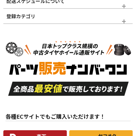
配送スケジュールについて
かじめご了承ください。
登録カテゴリ
ホイールランク
タイヤランク
スタッドレスタイヤホイールセット
N
N
スタッドレスタイヤホイールセット
15インチ
＞
新品・新品未使用品
新品・新品未使用品
新車外し品（新古
S
S
新車外し品（新古
品）、イボ・ライン
品）
付き
走行距離も少なく、
走行距離も少なく、
A
A
目立つ傷もほとんど
非常に状態の良い中
ない中古品
古品
目立たない程度の使
走行距離・偏磨耗は
B
B
用傷があるが、良質
少ない、劣化のほと
な中古品
んどない中古品
各種ECサイトでもご購入いただけます！
使用感や傷があり、
偏磨耗・劣化は感じ
C
C
比較的きれいな中古
られるが、使用に問