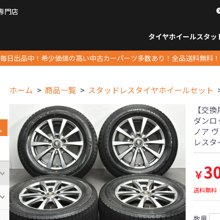
専門店
パーツ販売ナンバーワン
タイヤホイール
スタッ
すべてのサイズ
14インチ以下
15インチ
16インチ
17インチ
18インチ
19インチ
20インチ
21インチ
22インチ
23インチ以上
すべて
14イ
15イン
16イン
17イン
18イン
19イン
20イン
21イン
22イン
23イ
毎日出品中！希少価値の高い中古カーパーツ多数あり！全品送料無料！
ホーム
商品一覧
スタッドレスタイヤホイールセット
【交換用に
ダンロッ
ノア 
レスタ
3
￥
送料無料
数量