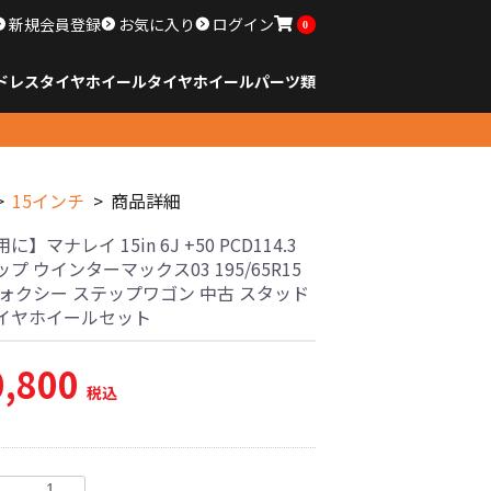
新規会員登録
お気に入り
ログイン
0
ドレスタイヤホイール
タイヤ
ホイール
パーツ類
のサイズ
ンチ以下
チ
チ
チ
チ
チ
チ
チ
チ
ンチ以上
すべてのサイズ
14インチ以下
15インチ
16インチ
17インチ
18インチ
19インチ
20インチ
21インチ
22インチ
23インチ以上
すべてのサイズ
14インチ以下
15インチ
16インチ
17インチ
18インチ
19インチ
20インチ
21インチ
22インチ
23インチ以上
すべてのパーツ
15インチ
商品詳細
】マナレイ 15in 6J +50 PCD114.3
プ ウインターマックス03 195/65R15
ヴォクシー ステップワゴン 中古 スタッド
イヤホイールセット
0,800
税込