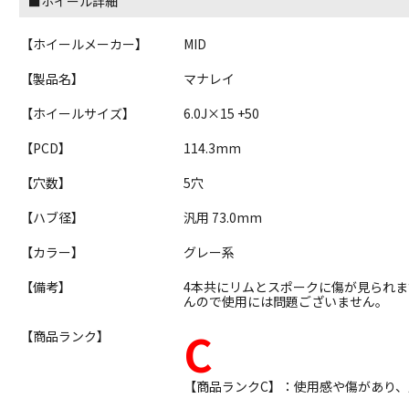
■ホイール詳細
【ホイールメーカー】
MID
【製品名】
マナレイ
【ホイールサイズ】
6.0J×15 +50
【PCD】
114.3mm
【穴数】
5穴
【ハブ径】
汎用 73.0mm
【カラー】
グレー系
【備考】
4本共にリムとスポークに傷が見られ
んので使用には問題ございません。
C
【商品ランク】
【商品ランクC】：使用感や傷があり