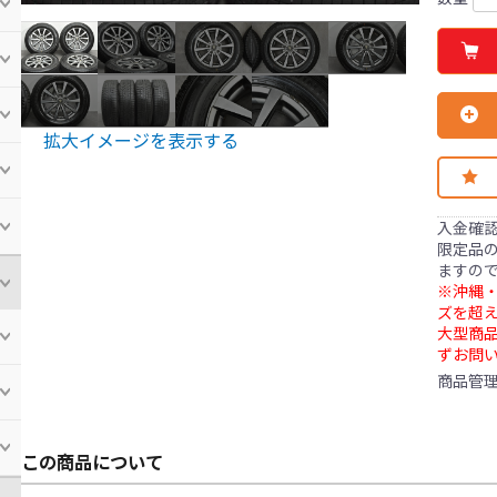
拡大イメージを表示する
入金確
限定品の
ますの
※沖縄・
ズを超え
大型商
ずお問
商品管
この商品について