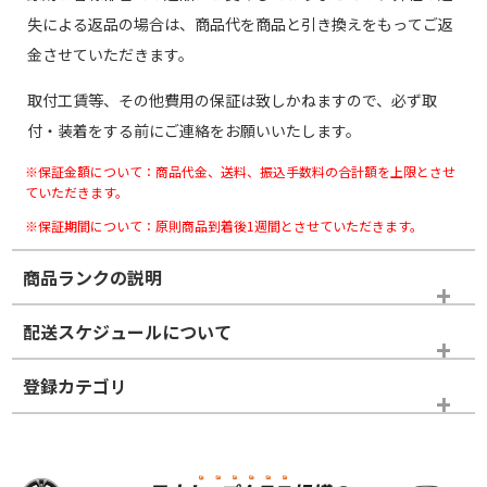
失による返品の場合は、商品代を商品と引き換えをもってご返
金させていただきます。
取付工賃等、その他費用の保証は致しかねますので、必ず取
付・装着をする前にご連絡をお願いいたします。
※保証金額について：商品代金、送料、振込手数料の合計額を上限とさせ
ていただきます。
※保証期間について：原則商品到着後1週間とさせていただきます。
商品ランクの説明
※商品ランクは出品者の主観により判断しておりますので、あら
配送スケジュールについて
かじめご了承ください。
登録カテゴリ
ホイールランク
タイヤランク
スタッドレスタイヤホイールセット
N
N
スタッドレスタイヤホイールセット
16インチ
＞
新品・新品未使用品
新品・新品未使用品