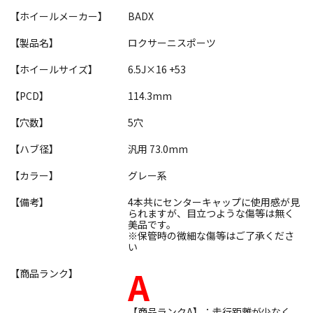
【ホイールメーカー】
BADX
【製品名】
ロクサーニスポーツ
【ホイールサイズ】
6.5J×16 +53
【PCD】
114.3mm
【穴数】
5穴
【ハブ径】
汎用 73.0mm
【カラー】
グレー系
【備考】
4本共にセンターキャップに使用感が見
られますが、目立つような傷等は無く
美品です。
※保管時の微細な傷等はご了承くださ
い
A
【商品ランク】
【商品ランクA】：走行距離が少なく、