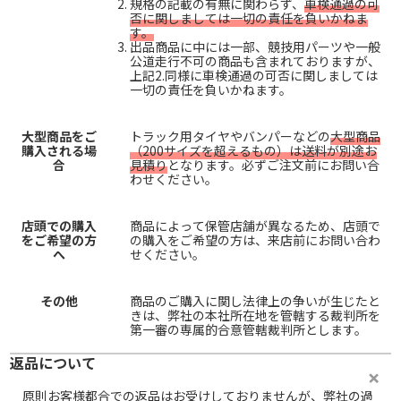
規格の記載の有無に関わらず、
車検通過の可
否に関しましては一切の責任を負いかねま
す。
出品商品に中には一部、競技用パーツや一般
公道走行不可の商品も含まれておりますが、
上記2.同様に車検通過の可否に関しましては
一切の責任を負いかねます。
大型商品をご
トラック用タイヤやバンパーなどの
大型商品
購入される場
（200サイズを超えるもの）は送料が別途お
合
見積り
となります。必ずご注文前にお問い合
わせください。
店頭での購入
商品によって保管店舗が異なるため、店頭で
をご希望の方
の購入をご希望の方は、来店前にお問い合わ
へ
せください。
その他
商品のご購入に関し法律上の争いが生じたと
きは、弊社の本社所在地を管轄する裁判所を
第一審の専属的合意管轄裁判所とします。
返品について
原則お客様都合での返品はお受けしておりませんが、弊社の過