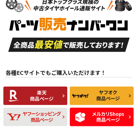
新車外し品（新古
S
S
新車外し品（新古
品）、イボ・ライン
品）
付き
走行距離も少なく、
走行距離も少なく、
A
A
目立つ傷もほとんど
非常に状態の良い中
ない中古品
古品
目立たない程度の使
走行距離・偏磨耗は
B
B
用傷があるが、良質
少ない、劣化のほと
な中古品
んどない中古品
各種ECサイトでもご購入いただけます！
使用感や傷があり、
偏磨耗・劣化は感じ
C
C
比較的きれいな中古
られるが、使用に問
品
題のない中古品
残り溝も少なく、偏
使用感や目立つ傷が
D
D
磨耗がみられ、短期
あり、一般的な中古
間使用できるくらい
品
の中古品
使用感や大きな傷が
即タイヤ交換レベル