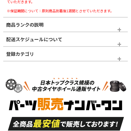
ていただきます。
※保証期間について：原則商品到着後1週間とさせていただきます。
商品ランクの説明
※商品ランクは出品者の主観により判断しておりますので、あら
配送スケジュールについて
かじめご了承ください。
登録カテゴリ
ホイールランク
タイヤランク
スタッドレスタイヤのみ
N
N
スタッドレスタイヤのみ
15インチ
＞
新品・新品未使用品
新品・新品未使用品
新車外し品（新古
S
S
新車外し品（新古
品）、イボ・ライン
品）
付き
走行距離も少なく、
走行距離も少なく、
A
A
目立つ傷もほとんど
非常に状態の良い中
ない中古品
古品