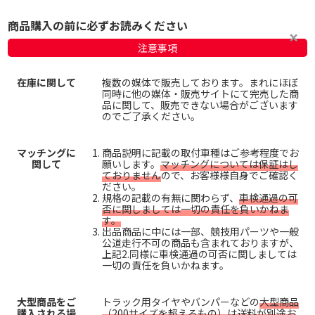
商品購入の前に必ずお読みください
注意事項
在庫に関して
複数の媒体で販売しております。まれにほぼ
同時に他の媒体・販売サイトにて完売した商
品に関して、販売できない場合がございます
のでご了承ください。
マッチングに
商品説明に記載の取付車種はご参考程度でお
関して
願いします。
マッチングについては保証はし
ておりません
ので、お客様様自身でご確認く
ださい。
規格の記載の有無に関わらず、
車検通過の可
否に関しましては一切の責任を負いかねま
す。
出品商品に中には一部、競技用パーツや一般
公道走行不可の商品も含まれておりますが、
上記2.同様に車検通過の可否に関しましては
一切の責任を負いかねます。
大型商品をご
トラック用タイヤやバンパーなどの
大型商品
購入される場
（200サイズを超えるもの）は送料が別途お