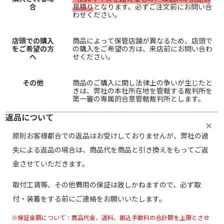
合
見積り
となります。必ずご注文前にお問い合
わせください。
店頭での購入
商品によって保管店舗が異なるため、店頭で
をご希望の方
の購入をご希望の方は、来店前にお問い合わ
へ
せください。
その他
商品のご購入に関し法律上の争いが生じたと
きは、弊社の本社所在地を管轄する裁判所を
第一審の専属的合意管轄裁判所とします。
返品について
原則お客様都合での返品はお受けしておりませんが、弊社の過
失による返品の場合は、商品代を商品と引き換えをもってご返
金させていただきます。
取付工賃等、その他費用の保証は致しかねますので、必ず取
付・装着をする前にご連絡をお願いいたします。
※保証金額について：商品代金、送料、振込手数料の合計額を上限とさせ