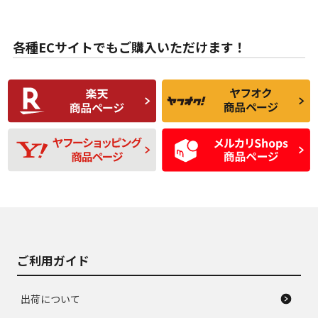
目立たない程度の使
走行距離・偏磨耗は
B
B
用傷があるが、良質
少ない、劣化のほと
な中古品
んどない中古品
各種ECサイトでもご購入いただけます！
使用感や傷があり、
偏磨耗・劣化は感じ
C
C
比較的きれいな中古
られるが、使用に問
品
題のない中古品
残り溝も少なく、偏
使用感や目立つ傷が
D
D
磨耗がみられ、短期
あり、一般的な中古
間使用できるくらい
品
の中古品
使用感や大きな傷が
即タイヤ交換レベル
J
J
あり、落ちない汚れ
のタイヤ。ジャンク
がある。ジャンク品
品
ご利用ガイド
出荷について