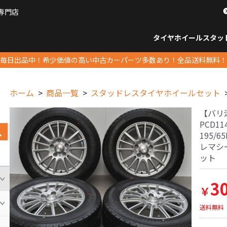
専門店
パーツ販売ナンバーワン
タイヤホイール
スタッ
すべてのサイズ
14インチ以下
15インチ
16インチ
17インチ
18インチ
19インチ
20インチ
21インチ
22インチ
23インチ以上
すべて
14イ
15イン
16イン
17イン
18イン
19イン
20イン
21イン
22イン
23イ
毎日出品中！希少価値の高い中古カーパーツ多数あり！全品送料無料！
ホーム
商品一覧
スタッドレスタイヤホイールセット
【バリ溝
PCD1
195/
レマシ
ット
3
￥
送料無料