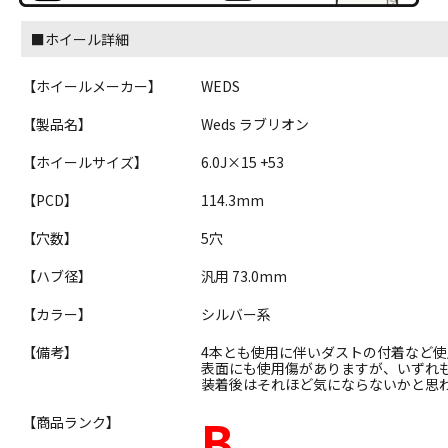
■ホイール詳細
【ホイールメーカー】
WEDS
【製品名】
Weds ラブリオン
【ホイールサイズ】
6.0J×15 +53
【PCD】
114.3mm
【穴数】
5穴
【ハブ径】
汎用 73.0mm
【カラー】
シルバー系
【備考】
4本とも使用に伴いダストの付着など
表面にも使用傷がありますが、いずれ
装着後はそれほど気にならないかと思
B
【商品ランク】