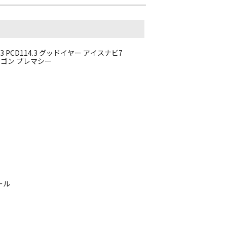
53 PCD114.3 グッドイヤー アイスナビ7
プワゴン プレマシー
ール