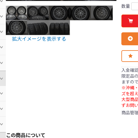
数量
拡大イメージを表示する
入金確
限定品の
ますの
※沖縄・
ズを超え
大型商
ずお問
商品管
この商品について