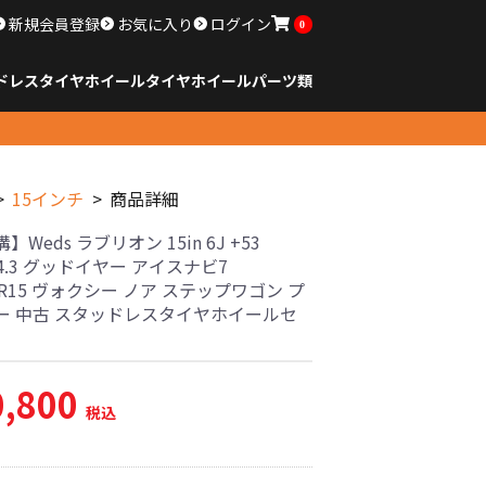
新規会員登録
お気に入り
ログイン
0
ドレスタイヤホイール
タイヤ
ホイール
パーツ類
のサイズ
ンチ以下
チ
チ
チ
チ
チ
チ
チ
チ
ンチ以上
すべてのサイズ
14インチ以下
15インチ
16インチ
17インチ
18インチ
19インチ
20インチ
21インチ
22インチ
23インチ以上
すべてのサイズ
14インチ以下
15インチ
16インチ
17インチ
18インチ
19インチ
20インチ
21インチ
22インチ
23インチ以上
すべてのパーツ
15インチ
商品詳細
】Weds ラブリオン 15in 6J +53
14.3 グッドイヤー アイスナビ7
65R15 ヴォクシー ノア ステップワゴン プ
ー 中古 スタッドレスタイヤホイールセ
0,800
税込