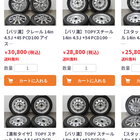
【バリ溝】クレール 14in
【バリ溝】TOPYスチール
【スタッ
4.5J +45 PCD100 アイ
14in 4.5J +54 PCD100…
ル 14in 4
ス…
…
30,800
28,800
25,8
(税込)
(税込)
￥
￥
￥
送料無料
送料無料
送料無料
数量
数量
数量
カートに入れる
カートに入れる
【溝有タイヤ】TOPY スチ
【バリ溝】TOPY スチール
【スタッ
ール 14in 4.5J +53 PCD…
14in 4.5J +53 PCD10…
14in 4.5