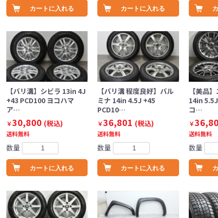
カートに入れる
カートに入れる
【バリ溝】シビラ 13in 4J
【バリ溝 程度良好】バル
【美品】
+43 PCD100 ヨコハマ
ミナ 14in 4.5J +45
14in 5.5
ア…
PCD10…
コ…
30,800
36,801
36,8
(税込)
(税込)
￥
￥
￥
送料無料
送料無料
送料無料
数量
数量
数量
カートに入れる
カートに入れる