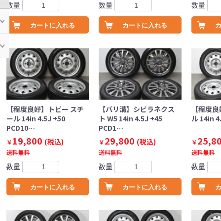
数量
数量
数量
カートに入れる
カートに入れる
【程度良好】トピー スチ
【バリ溝】シビラネクス
【程度良
ール 14in 4.5J +50
ト W5 14in 4.5J +45
ル 14in 4
PCD10…
PCD1…
19,800
29,800
25,8
(税込)
(税込)
￥
￥
￥
送料無料
送料無料
送料無料
数量
数量
数量
カートに入れる
カートに入れる