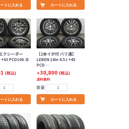
カートに入れる
カートに入れる
エクシーダー
【2本イボ付 バリ溝】
J +43 PCD100 ヨ
LEBEN 14in 4.5J +45
PCD…
01
30,800
(税込)
(税込)
￥
送料無料
数量
カートに入れる
カートに入れる