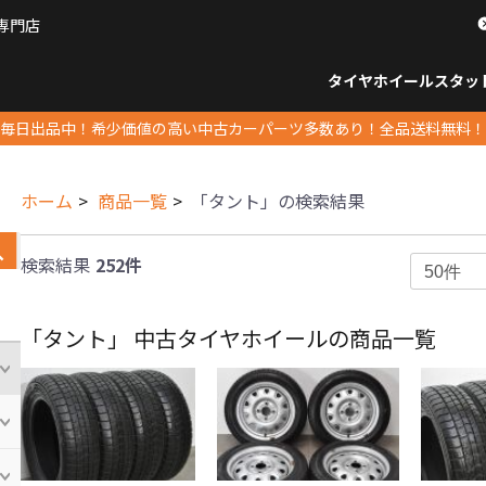
専門店
パーツ販売ナンバーワン
タイヤホイール
スタッ
すべてのサイズ
14インチ以下
15インチ
16インチ
17インチ
18インチ
19インチ
20インチ
21インチ
22インチ
23インチ以上
すべて
14イ
15イン
16イン
17イン
18イン
19イン
20イン
21イン
22イン
23イ
毎日出品中！希少価値の高い中古カーパーツ多数あり！全品送料無料！
ホーム
商品一覧
「タント」の検索結果
検索結果
252件
「タント」 中古タイヤホイールの商品一覧