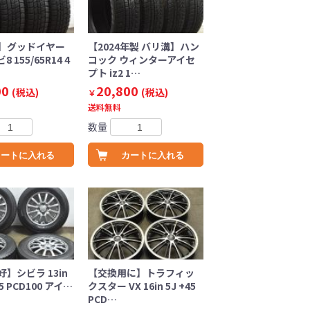
】グッドイヤー
【2024年製 バリ溝】ハン
 155/65R14 4
コック ウィンターアイセ
プト iz2 1…
00
20,800
(税込)
(税込)
￥
送料無料
数量
カートに入れる
カートに入れる
】シビラ 13in
【交換用に】トラフィッ
45 PCD100 アイ…
クスター VX 16in 5J +45
PCD…