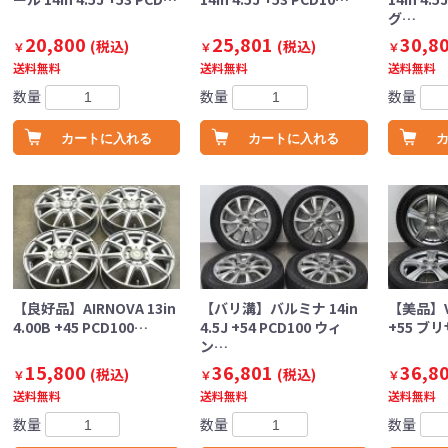
グ…
20,800
25,801
30,8
(税込)
(税込)
￥
￥
￥
送料無料
送料無料
送料無料
数量
数量
数量
カートに入れる
カートに入れる
【良好品】AIRNOVA 13in
【バリ溝】バルミナ 14in
【美品】VEL
4.00B +45 PCD100…
4.5J +54 PCD100 ウィ
+55 ブリ
ン…
15,800
36,801
36,8
(税込)
(税込)
￥
￥
￥
送料無料
送料無料
送料無料
数量
数量
数量