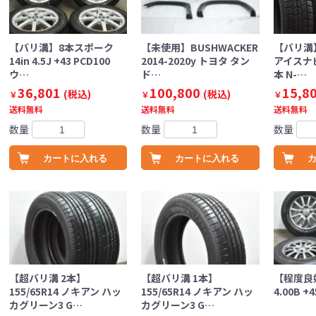
【バリ溝】8本スポーク
【未使用】BUSHWACKER
【バリ溝
14in 4.5J +43 PCD100
2014-2020y トヨタ タン
アイスナビ8
ウ…
ド…
本 N-…
36,801
100,800
15,8
(税込)
(税込)
￥
￥
￥
送料無料
送料無料
送料無料
数量
数量
数量
カートに入れる
カートに入れる
【超バリ溝 2本】
【超バリ溝 1本】
【程度良好
155/65R14 ノキアン ハッ
155/65R14 ノキアン ハッ
4.00B +
カグリーン3 G…
カグリーン3 G…