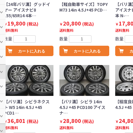
【24年バリ溝】グッドイ
【軽自動車サイズ】TOPY
【バリ溝
ヤー アイスナビ8
M73 14in 4.5J+45 PCD…
アイスナビ8
155/65R14 4本…
本 N-…
19,800
20,800
17,8
(税込)
(税込)
￥
￥
￥
送料無料
送料無料
送料無料
数量
数量
数量
カートに入れる
カートに入れる
【バリ溝】シビラネクス
【バリ溝】シビラ 14in
【程度良好
ト W5 14in 4.5J +45
4.5J +45 PCD100 アイス
4.5J +4
PCD1…
ナ…
36,801
28,800
24,8
(税込)
(税込)
￥
￥
￥
送料無料
送料無料
送料無料