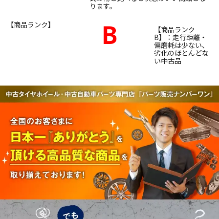
ります。
B
【商品ランク】
【商品ランク
B】：走行距離・
偏磨耗は少ない、
劣化のほとんどな
い中古品