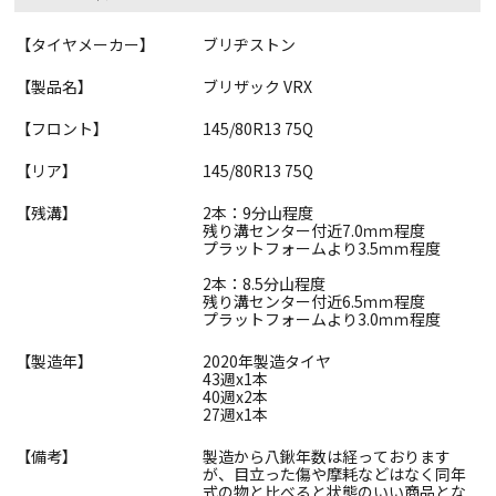
【タイヤメーカー】
ブリヂストン
【製品名】
ブリザック VRX
【フロント】
145/80R13 75Q
【リア】
145/80R13 75Q
【残溝】
2本：9分山程度
残り溝センター付近7.0ｍｍ程度
プラットフォームより3.5ｍｍ程度
2本：8.5分山程度
残り溝センター付近6.5ｍｍ程度
プラットフォームより3.0ｍｍ程度
【製造年】
2020年製造タイヤ
43週x1本
40週x2本
27週x1本
【備考】
製造から八鍬年数は経っております
が、目立った傷や摩耗などはなく同年
式の物と比べると状態のいい商品とな