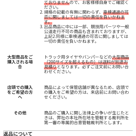
ておりません
ので、お客様様自身でご確認く
ださい。
規格の記載の有無に関わらず、
車検通過の可
否に関しましては一切の責任を負いかねま
す。
出品商品に中には一部、競技用パーツや一般
公道走行不可の商品も含まれておりますが、
上記2.同様に車検通過の可否に関しましては
一切の責任を負いかねます。
大型商品をご
トラック用タイヤやバンパーなどの
大型商品
購入される場
（200サイズを超えるもの）は送料が別途お
合
見積り
となります。必ずご注文前にお問い合
わせください。
店頭での購入
商品によって保管店舗が異なるため、店頭で
をご希望の方
の購入をご希望の方は、来店前にお問い合わ
へ
せください。
その他
商品のご購入に関し法律上の争いが生じたと
きは、弊社の本社所在地を管轄する裁判所を
第一審の専属的合意管轄裁判所とします。
返品について