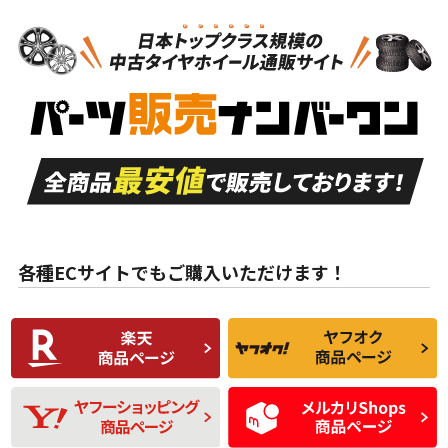
N
N
スタッドレスタイヤのみ
14インチ以下
＞
新品・新品未使用品
新品・新品未使用品
新車外し品（新古
S
S
新車外し品（新古
品）、イボ・ライン
品）
付き
走行距離も少なく、
走行距離も少なく、
A
A
目立つ傷もほとんど
非常に状態の良い中
ない中古品
古品
目立たない程度の使
走行距離・偏磨耗は
B
B
用傷があるが、良質
少ない、劣化のほと
な中古品
んどない中古品
各種ECサイトでもご購入いただけます！
使用感や傷があり、
偏磨耗・劣化は感じ
C
C
比較的きれいな中古
られるが、使用に問
品
題のない中古品
残り溝も少なく、偏
使用感や目立つ傷が
D
D
磨耗がみられ、短期
あり、一般的な中古
間使用できるくらい
品
の中古品