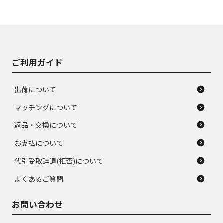
使用感や大きな傷が
即タイヤ交換レベル
J
J
あり、落ちない汚れ
のタイヤ。ジャンク
がある。ジャンク品
品
ご利用ガイド
出荷について
マッチングについて
返品・交換について
お支払について
代引受取辞退(拒否)について
よくあるご質問
お問い合わせ