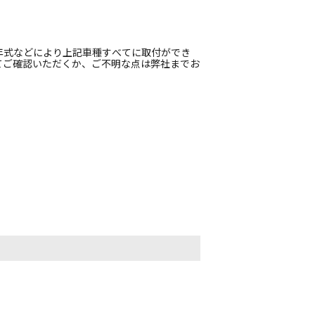
ア
年式などにより上記車種すべてに取付ができ
てご確認いただくか、ご不明な点は弊社までお