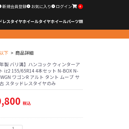
新規会員登録
お気に入り
ログイン
0
ドレスタイヤホイール
タイヤ
ホイール
パーツ類
のサイズ
ンチ以下
チ
チ
チ
チ
チ
チ
チ
チ
ンチ以上
すべてのサイズ
14インチ以下
15インチ
16インチ
17インチ
18インチ
19インチ
20インチ
21インチ
22インチ
23インチ以上
すべてのサイズ
14インチ以下
15インチ
16インチ
17インチ
18インチ
19インチ
20インチ
21インチ
22インチ
23インチ以上
すべてのパーツ
チ以下
商品詳細
24年製 バリ溝】ハンコック ウィンターア
2 155/65R14 4本セット N-BOX N-
N-WGN ワゴンR アルト タント ムーブ サ
中古 スタッドレスタイヤのみ
0,800
税込