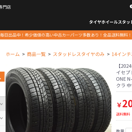
専門店
パーツ販売ナンバーワン
タイヤホイール
スタッ
すべてのサイズ
14インチ以下
15インチ
16インチ
17インチ
18インチ
19インチ
20インチ
21インチ
22インチ
23インチ以上
すべて
14イ
15イン
16イン
17イン
18イン
19イン
20イン
21イン
22イン
23イ
毎日出品中！希少価値の高い中古カーパーツ多数あり！全品送料無料！
ホーム
商品一覧
スタッドレスタイヤのみ
14イン
【20
イセプト iz
ONE 
クラ 
2
￥
送料無料
数量