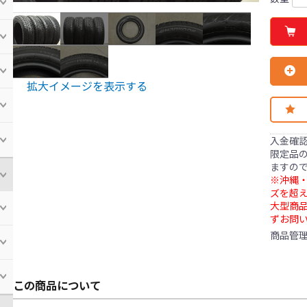
拡大イメージを表示する
入金確
限定品の
ますの
※沖縄・
ズを超え
大型商
ずお問
商品管
この商品について