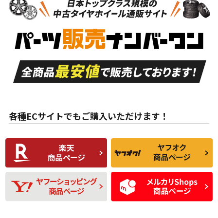
新車外し品（新古
S
S
新車外し品（新古
品）、イボ・ライン
品）
付き
走行距離も少なく、
走行距離も少なく、
A
A
目立つ傷もほとんど
非常に状態の良い中
ない中古品
古品
目立たない程度の使
走行距離・偏磨耗は
B
B
用傷があるが、良質
少ない、劣化のほと
な中古品
んどない中古品
各種ECサイトでもご購入いただけます！
使用感や傷があり、
偏磨耗・劣化は感じ
C
C
比較的きれいな中古
られるが、使用に問
品
題のない中古品
残り溝も少なく、偏
使用感や目立つ傷が
D
D
磨耗がみられ、短期
あり、一般的な中古
間使用できるくらい
品
の中古品
使用感や大きな傷が
即タイヤ交換レベル