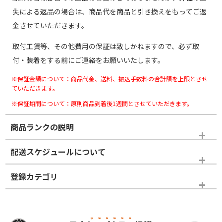
失による返品の場合は、商品代を商品と引き換えをもってご返
金させていただきます。
取付工賃等、その他費用の保証は致しかねますので、必ず取
付・装着をする前にご連絡をお願いいたします。
※保証金額について：商品代金、送料、振込手数料の合計額を上限とさせ
ていただきます。
※保証期間について：原則商品到着後1週間とさせていただきます。
商品ランクの説明
※商品ランクは出品者の主観により判断しておりますので、あら
配送スケジュールについて
かじめご了承ください。
登録カテゴリ
ホイールランク
タイヤランク
スタッドレスタイヤホイールセット
N
N
スタッドレスタイヤホイールセット
14インチ以下
＞
新品・新品未使用品
新品・新品未使用品