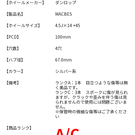
【ホイールメーカー】
ダンロップ
【製品名】
MACBES
【ホイールサイズ】
4.5J×14 +45
【PCD】
100mm
【穴数】
4穴
【ハブ径】
67.0mm
【カラー】
シルバー系
【備考】
ランクA：1本 目立つような傷等は無
く美品です。
ランクC：3本 スポークに傷が見られ
ますが、クラックや歪みを伴う傷は見
られませんので使用には問題ございま
せん。
※保管時の微細な傷等はご了承くださ
い
A/C
【商品ランク】