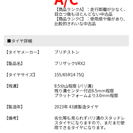
【商品ランクA】：走行距離が少なく、
目立つ傷もほとんどない中古品
【商品ランクC】：使用感や傷があり、
比較的きれいな中古品
■タイヤ詳細
【タイヤメーカー】
ブリヂストン
【製品名】
ブリザックVRX2
【タイヤサイズ】
155/65R14 75Q
【残溝】
8.5分山程度 (バリ溝)
残り溝センター付近6.5ｍｍ程度
プラットフォームより3.0ｍｍ程度
【製造年】
2023年 43週製造タイヤ
【備考】
劣化等も見られずバリ溝のスタッドレ
スタイヤになりますので、まだまだ使
用できるタイヤになります。