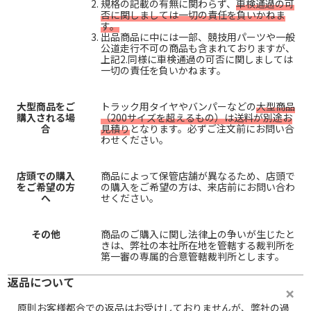
規格の記載の有無に関わらず、
車検通過の可
否に関しましては一切の責任を負いかねま
す。
出品商品に中には一部、競技用パーツや一般
公道走行不可の商品も含まれておりますが、
上記2.同様に車検通過の可否に関しましては
一切の責任を負いかねます。
大型商品をご
トラック用タイヤやバンパーなどの
大型商品
購入される場
（200サイズを超えるもの）は送料が別途お
合
見積り
となります。必ずご注文前にお問い合
わせください。
店頭での購入
商品によって保管店舗が異なるため、店頭で
をご希望の方
の購入をご希望の方は、来店前にお問い合わ
へ
せください。
その他
商品のご購入に関し法律上の争いが生じたと
きは、弊社の本社所在地を管轄する裁判所を
第一審の専属的合意管轄裁判所とします。
返品について
原則お客様都合での返品はお受けしておりませんが、弊社の過