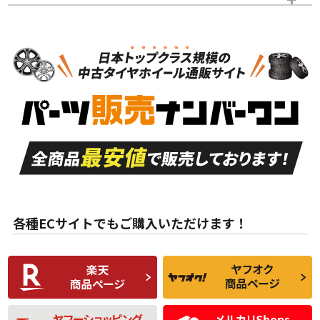
スタッドレスタイヤホイールセット
N
N
スタッドレスタイヤホイールセット
14インチ以下
＞
新品・新品未使用品
新品・新品未使用品
新車外し品（新古
S
S
新車外し品（新古
品）、イボ・ライン
品）
付き
走行距離も少なく、
走行距離も少なく、
A
A
目立つ傷もほとんど
非常に状態の良い中
ない中古品
古品
目立たない程度の使
走行距離・偏磨耗は
B
B
用傷があるが、良質
少ない、劣化のほと
な中古品
んどない中古品
各種ECサイトでもご購入いただけます！
使用感や傷があり、
偏磨耗・劣化は感じ
C
C
比較的きれいな中古
られるが、使用に問
品
題のない中古品
残り溝も少なく、偏
使用感や目立つ傷が
磨耗がみられ、短期