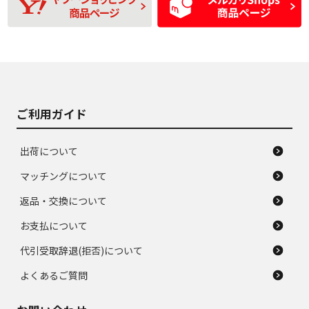
D
D
あり、一般的な中古
間使用できるくらい
品
の中古品
使用感や大きな傷が
即タイヤ交換レベル
J
J
あり、落ちない汚れ
のタイヤ。ジャンク
がある。ジャンク品
品
ご利用ガイド
出荷について
マッチングについて
返品・交換について
お支払について
代引受取辞退(拒否)について
よくあるご質問