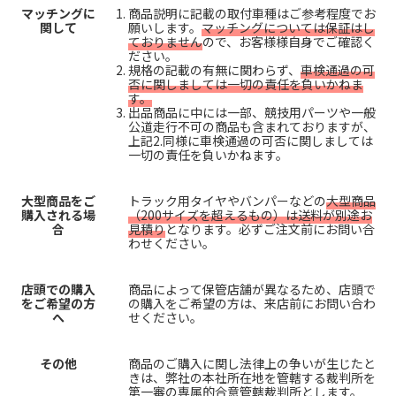
マッチングに
商品説明に記載の取付車種はご参考程度でお
関して
願いします。
マッチングについては保証はし
ておりません
ので、お客様様自身でご確認く
ださい。
規格の記載の有無に関わらず、
車検通過の可
否に関しましては一切の責任を負いかねま
す。
出品商品に中には一部、競技用パーツや一般
公道走行不可の商品も含まれておりますが、
上記2.同様に車検通過の可否に関しましては
一切の責任を負いかねます。
大型商品をご
トラック用タイヤやバンパーなどの
大型商品
購入される場
（200サイズを超えるもの）は送料が別途お
合
見積り
となります。必ずご注文前にお問い合
わせください。
店頭での購入
商品によって保管店舗が異なるため、店頭で
をご希望の方
の購入をご希望の方は、来店前にお問い合わ
へ
せください。
その他
商品のご購入に関し法律上の争いが生じたと
きは、弊社の本社所在地を管轄する裁判所を
第一審の専属的合意管轄裁判所とします。