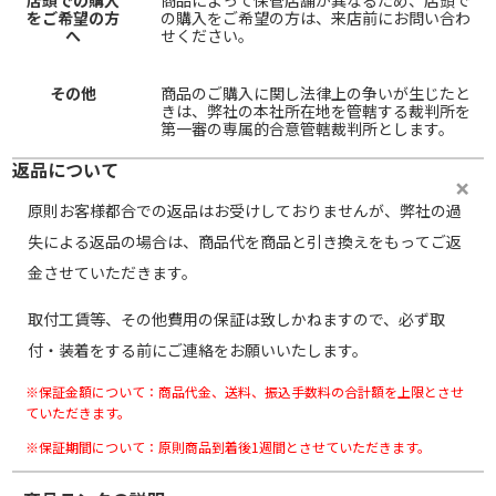
店頭での購入
商品によって保管店舗が異なるため、店頭で
をご希望の方
の購入をご希望の方は、来店前にお問い合わ
へ
せください。
その他
商品のご購入に関し法律上の争いが生じたと
きは、弊社の本社所在地を管轄する裁判所を
第一審の専属的合意管轄裁判所とします。
返品について
原則お客様都合での返品はお受けしておりませんが、弊社の過
失による返品の場合は、商品代を商品と引き換えをもってご返
金させていただきます。
取付工賃等、その他費用の保証は致しかねますので、必ず取
付・装着をする前にご連絡をお願いいたします。
※保証金額について：商品代金、送料、振込手数料の合計額を上限とさせ
ていただきます。
※保証期間について：原則商品到着後1週間とさせていただきます。