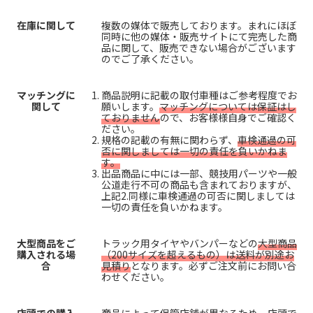
在庫に関して
複数の媒体で販売しております。まれにほぼ
同時に他の媒体・販売サイトにて完売した商
品に関して、販売できない場合がございます
のでご了承ください。
マッチングに
商品説明に記載の取付車種はご参考程度でお
関して
願いします。
マッチングについては保証はし
ておりません
ので、お客様様自身でご確認く
ださい。
規格の記載の有無に関わらず、
車検通過の可
否に関しましては一切の責任を負いかねま
す。
出品商品に中には一部、競技用パーツや一般
公道走行不可の商品も含まれておりますが、
上記2.同様に車検通過の可否に関しましては
一切の責任を負いかねます。
大型商品をご
トラック用タイヤやバンパーなどの
大型商品
購入される場
（200サイズを超えるもの）は送料が別途お
合
見積り
となります。必ずご注文前にお問い合
わせください。