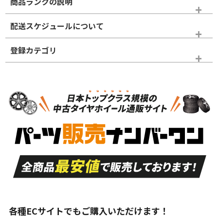
商品ランクの説明
※商品ランクは出品者の主観により判断しておりますので、あら
配送スケジュールについて
かじめご了承ください。
登録カテゴリ
ホイールランク
タイヤランク
スタッドレスタイヤのみ
N
N
スタッドレスタイヤのみ
14インチ以下
＞
新品・新品未使用品
新品・新品未使用品
新車外し品（新古
S
S
新車外し品（新古
品）、イボ・ライン
品）
付き
走行距離も少なく、
走行距離も少なく、
A
A
目立つ傷もほとんど
非常に状態の良い中
ない中古品
古品
目立たない程度の使
走行距離・偏磨耗は
B
B
用傷があるが、良質
少ない、劣化のほと
な中古品
んどない中古品
各種ECサイトでもご購入いただけます！