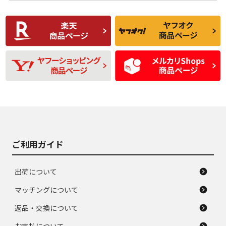
使用感や傷があり、
偏磨耗・劣化は感じ
C
C
比較的きれいな中古
られるが、使用に問
品
題のない中古品
残り溝も少なく、偏
使用感や目立つ傷が
D
D
磨耗がみられ、短期
あり、一般的な中古
間使用できるくらい
品
の中古品
使用感や大きな傷が
即タイヤ交換レベル
J
J
あり、落ちない汚れ
のタイヤ。ジャンク
がある。ジャンク品
品
ご利用ガイド
出荷について
マッチングについて
返品・交換について