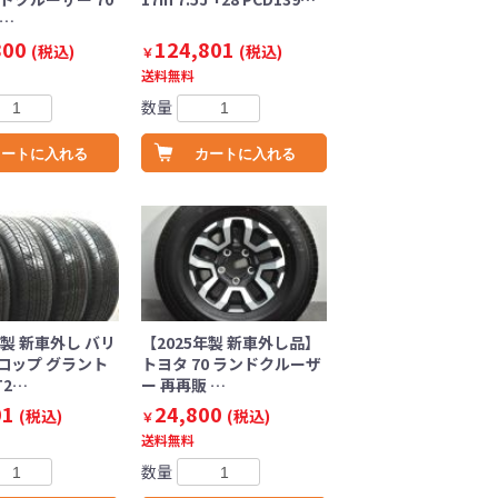
純…
800
124,801
(税込)
(税込)
￥
送料無料
数量
カートに入れる
カートに入れる
年製 新車外し バリ
【2025年製 新車外し品】
ロップ グラント
トヨタ 70 ランドクルーザ
T2…
ー 再再販 …
01
24,800
(税込)
(税込)
￥
送料無料
数量