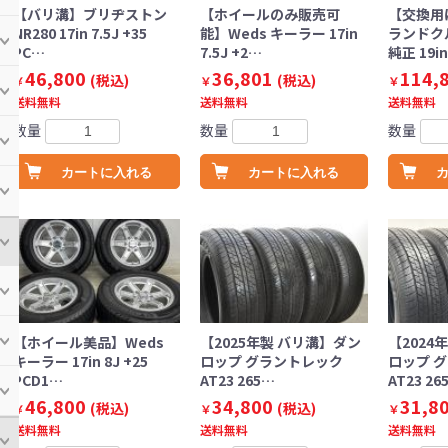
【バリ溝】ブリヂストン
【ホイールのみ販売可
【交換用に
NR280 17in 7.5J +35
能】Weds キーラー 17in
ランドク
PC…
7.5J +2…
純正 19in
46,800
36,801
114,
(税込)
(税込)
￥
￥
￥
送料無料
送料無料
送料無料
数量
数量
数量
カートに入れる
カートに入れる
【ホイール美品】Weds
【2025年製 バリ溝】ダン
【2024
キーラー 17in 8J +25
ロップ グラントレック
ロップ 
PCD1…
AT23 265…
AT23 26
46,800
34,800
31,8
(税込)
(税込)
￥
￥
￥
送料無料
送料無料
送料無料