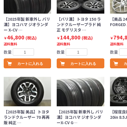
【2025年製 新車外し バリ
【バリ溝】トヨタ 150 ラ
【美品 2
溝】ヨコハマ ジオランダ
ンドクルーザープラド 純
FORGED 
ー X-CV …
正 モデリスタ …
46,800
144,800
794,
(税込)
(税込)
￥
￥
￥
送料無料
送料無料
送料無料
数量
数量
数量
カートに入れる
カートに入れる
【2025年製 美品】トヨタ
【2025年製 新車外し バリ
【程度良好
ランドクルーザー 70 再再
溝】ヨコハマ ジオランダ
20in 8.5
販 純正 …
ーX-CV G…