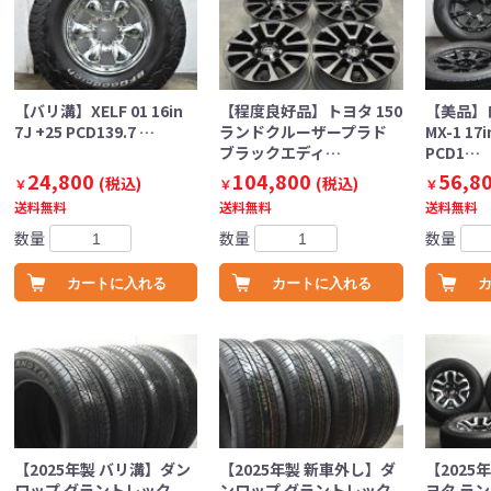
【バリ溝】XELF 01 16in
【程度良好品】トヨタ 150
【美品】
7J +25 PCD139.7 …
ランドクルーザープラド
MX-1 17i
ブラックエディ…
PCD1…
24,800
104,800
56,8
(税込)
(税込)
￥
￥
￥
送料無料
送料無料
送料無料
数量
数量
数量
カートに入れる
カートに入れる
【2025年製 バリ溝】ダン
【2025年製 新車外し】ダ
【2025
ロップ グラントレック
ンロップ グラントレック
ヨタ ラン