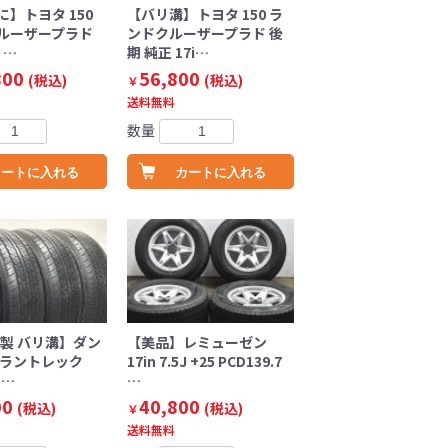
】トヨタ 150
【バリ溝】トヨタ 150 ラ
ルーザープラド
ンドクルーザープラド 後
 …
期 純正 17i…
800
56,800
(税込)
(税込)
￥
送料無料
数量
カートに入れる
カートに入れる
年製 バリ溝】ダン
【美品】レミューゼン
グラントレック
17in 7.5J +25 PCD139.7
5…
…
00
40,800
(税込)
(税込)
￥
送料無料