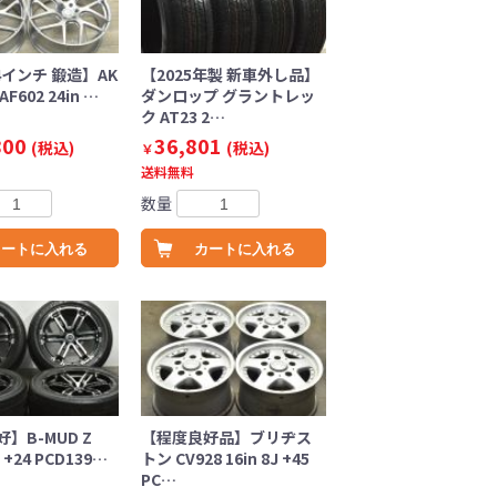
4インチ 鍛造】AK
【2025年製 新車外し品】
AF602 24in …
ダンロップ グラントレッ
ク AT23 2…
800
36,801
(税込)
(税込)
￥
送料無料
数量
カートに入れる
カートに入れる
】B-MUD Z
【程度良好品】ブリヂス
J +24 PCD139…
トン CV928 16in 8J +45
PC…