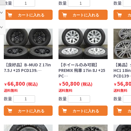
数量
数量
数量
カートに入れる
カートに入れる
【良好品】B-MUD Z 17in
【ホイールのみ可能】
【美品】
7.5J +25 PCD139.…
PREMIX 飛車 17in 8J +25
HC1 18in
PC…
PCD139
66,800
50,800
56,8
(税込)
(税込)
￥
￥
￥
送料無料
送料無料
送料無料
数量
数量
数量
カートに入れる
カートに入れる