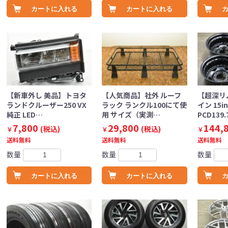
カートに入れる
カートに入れる
【新車外し 美品】トヨタ
【人気商品】社外 ルーフ
【超深リ
ランドクルーザー250 VX
ラック ランクル100にて使
イン 15in 
純正 LED…
用 サイズ（実測…
PCD139
7,800
29,800
144,
(税込)
(税込)
￥
￥
￥
送料無料
送料無料
送料無料
数量
数量
数量
カートに入れる
カートに入れる