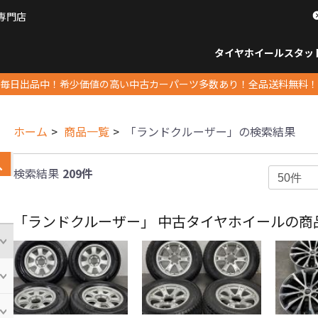
専門店
パーツ販売ナンバーワン
タイヤホイール
スタッ
すべてのサイズ
14インチ以下
15インチ
16インチ
17インチ
18インチ
19インチ
20インチ
21インチ
22インチ
23インチ以上
すべて
14イ
15イン
16イン
17イン
18イン
19イン
20イン
21イン
22イン
23イ
毎日出品中！希少価値の高い中古カーパーツ多数あり！全品送料無料！
ホーム
商品一覧
「ランドクルーザー」の検索結果
検索結果
209件
「ランドクルーザー」 中古タイヤホイールの商