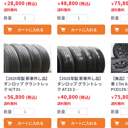
28,800
48,800
75,8
(税込)
(税込)
￥
￥
￥
送料無料
送料無料
送料無料
数量
数量
数量
カートに入れる
カートに入れる
【2025年製 新車外し品】
【2025年製 新車外し品】
【美品】
ダンロップ グラントレッ
ダンロップ グラントレッ
車 17in 8
ク H/T31 …
ク AT23 2…
PCD139
56,800
40,800
75,8
(税込)
(税込)
￥
￥
￥
送料無料
送料無料
送料無料
数量
数量
数量
カートに入れる
カートに入れる