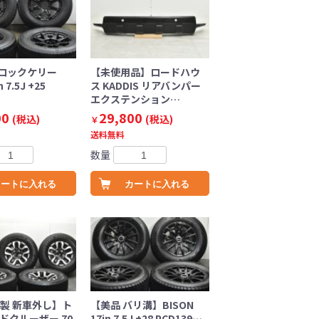
ロックケリー
【未使用品】ロードハウ
n 7.5J +25
ス KADDIS リアバンパー
エクステンション…
00
29,800
(税込)
(税込)
￥
送料無料
数量
カートに入れる
カートに入れる
年製 新車外し】ト
【美品 バリ溝】BISON
ドクルーザー 70
17in 7.5J +28 PCD139…