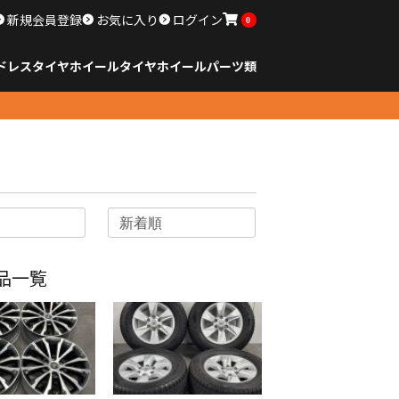
新規会員登録
お気に入り
ログイン
0
ドレスタイヤホイール
タイヤ
ホイール
パーツ類
のサイズ
ンチ以下
チ
チ
チ
チ
チ
チ
チ
チ
ンチ以上
すべてのサイズ
14インチ以下
15インチ
16インチ
17インチ
18インチ
19インチ
20インチ
21インチ
22インチ
23インチ以上
すべてのサイズ
14インチ以下
15インチ
16インチ
17インチ
18インチ
19インチ
20インチ
21インチ
22インチ
23インチ以上
すべてのパーツ
品一覧