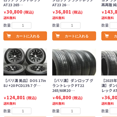
AT23 265…
AT23 26…
再再販 
30,800
36,801
143,
(税込)
(税込)
￥
￥
￥
送料無料
送料無料
送料無料
数量
数量
数量
カートに入れる
カートに入れる
【バリ溝 美品】DOS 17in
【バリ溝】ダンロップ グ
【2025
8J +20 PCD139.7 グ…
ラントレック PT22
溝】ダン
265/60R20 …
レック A
124,801
46,800
36,8
(税込)
(税込)
￥
￥
￥
送料無料
送料無料
送料無料
数量
数量
数量